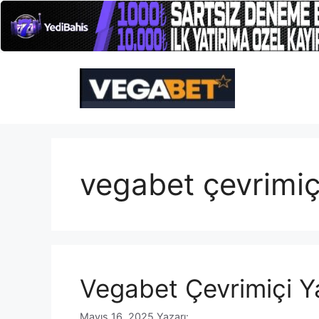
İçeriğe
atla
vegabet çevrimiç
Vegabet Çevrimiçi Y
Mayıs 16, 2025
Yazarı: