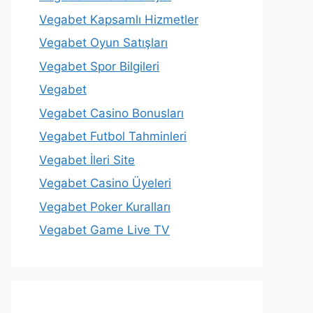
Vegabet Kapsamlı Hizmetler
Vegabet Oyun Satışları
Vegabet Spor Bilgileri
Vegabet
Vegabet Casino Bonusları
Vegabet Futbol Tahminleri
Vegabet İleri Site
Vegabet Casino Üyeleri
Vegabet Poker Kuralları
Vegabet Game Live TV