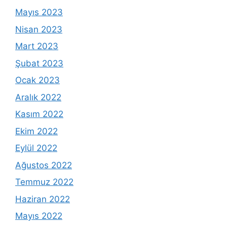
Mayıs 2023
Nisan 2023
Mart 2023
Şubat 2023
Ocak 2023
Aralık 2022
Kasım 2022
Ekim 2022
Eylül 2022
Ağustos 2022
Temmuz 2022
Haziran 2022
Mayıs 2022