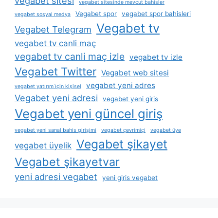
vegabet sitesi
vegabet sitesinde mevcut bahisler
Vegabet spor
vegabet spor bahisleri
vegabet sosyal medya
Vegabet tv
Vegabet Telegram
vegabet tv canli maç
vegabet tv canli maç izle
vegabet tv izle
Vegabet Twitter
Vegabet web sitesi
vegabet yeni adres
vegabet yatırım i̇çin kişisel
Vegabet yeni adresi
vegabet yeni giris
Vegabet yeni güncel giriş
vegabet yeni sanal bahis girişimi
vegabet çevrimiçi
vegabet üye
Vegabet şikayet
vegabet üyelik
Vegabet şikayetvar
yeni adresi vegabet
yeni giris vegabet