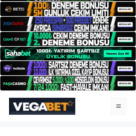
İçeriğe
atla
Menü