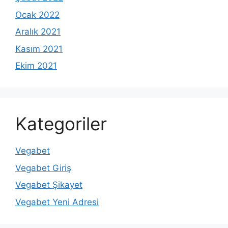
Ocak 2022
Aralık 2021
Kasım 2021
Ekim 2021
Kategoriler
Vegabet
Vegabet Giriş
Vegabet Şikayet
Vegabet Yeni Adresi