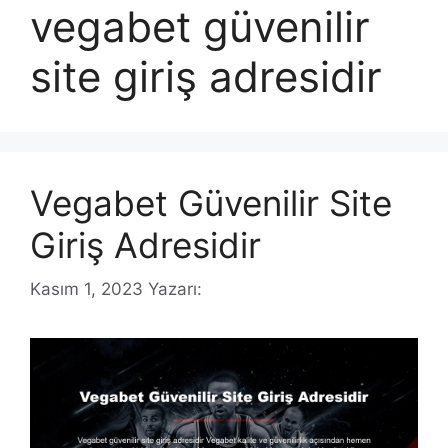
vegabet güvenilir
site giriş adresidir
Vegabet Güvenilir Site
Giriş Adresidir
Kasım 1, 2023
Yazarı: