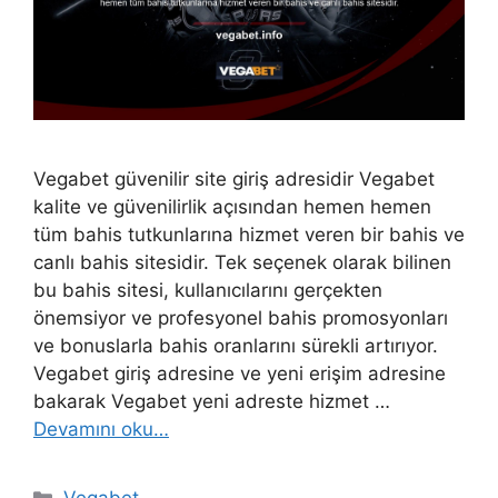
Vegabet güvenilir site giriş adresidir Vegabet
kalite ve güvenilirlik açısından hemen hemen
tüm bahis tutkunlarına hizmet veren bir bahis ve
canlı bahis sitesidir. Tek seçenek olarak bilinen
bu bahis sitesi, kullanıcılarını gerçekten
önemsiyor ve profesyonel bahis promosyonları
ve bonuslarla bahis oranlarını sürekli artırıyor.
Vegabet giriş adresine ve yeni erişim adresine
bakarak Vegabet yeni adreste hizmet …
Devamını oku…
Kategoriler