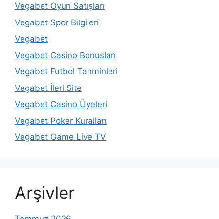
Vegabet Oyun Satışları
Vegabet Spor Bilgileri
Vegabet
Vegabet Casino Bonusları
Vegabet Futbol Tahminleri
Vegabet İleri Site
Vegabet Casino Üyeleri
Vegabet Poker Kuralları
Vegabet Game Live TV
Arşivler
Temmuz 2026