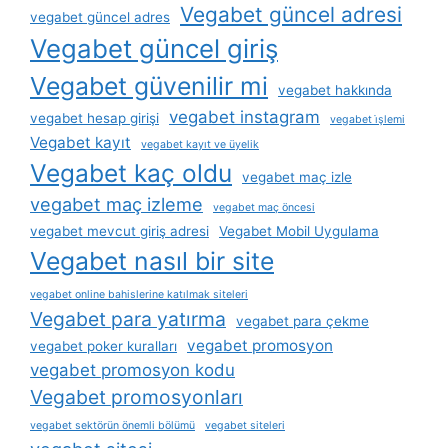
Vegabet güncel adresi
vegabet güncel adres
Vegabet güncel giriş
Vegabet güvenilir mi
vegabet hakkında
vegabet instagram
vegabet hesap girişi
vegabet i̇şlemi
Vegabet kayıt
vegabet kayıt ve üyelik
Vegabet kaç oldu
vegabet maç izle
vegabet maç izleme
vegabet maç öncesi
vegabet mevcut giriş adresi
Vegabet Mobil Uygulama
Vegabet nasıl bir site
vegabet online bahislerine katılmak siteleri
Vegabet para yatırma
vegabet para çekme
vegabet promosyon
vegabet poker kuralları
vegabet promosyon kodu
Vegabet promosyonları
vegabet sektörün önemli bölümü
vegabet siteleri