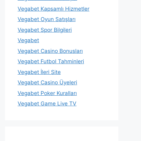
Vegabet Kapsamlı Hizmetler
Vegabet Oyun Satışları
Vegabet Spor Bilgileri
Vegabet
Vegabet Casino Bonusları
Vegabet Futbol Tahminleri
Vegabet İleri Site
Vegabet Casino Üyeleri
Vegabet Poker Kuralları
Vegabet Game Live TV