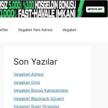
itter
Vegabet Yeni Adresi
Vegabet
Son Yazılar
Vegabet Adresi
Vegabet Giriş
Vegabet Bonus Kampanyası
Vegabet Blackjack Güveni
Vegabet Rulet Stratejisi