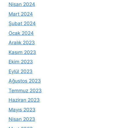
Nisan 2024
Mart 2024
Şubat 2024
Ocak 2024
Aralık 2023
Kasım 2023
Ekim 2023
Eylül 2023
Ağustos 2023
Temmuz 2023
Haziran 2023
Mayıs 2023
Nisan 2023