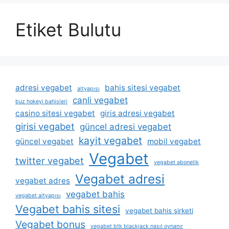
Etiket Bulutu
adresi vegabet
bahis sitesi vegabet
altyapısı
canli vegabet
buz hokeyi bahisleri
casino sitesi vegabet
giris adresi vegabet
girisi vegabet
güncel adresi vegabet
kayit vegabet
güncel vegabet
mobil vegabet
Vegabet
twitter vegabet
vegabet abonelik
Vegabet adresi
vegabet adres
vegabet bahis
vegabet altyapısı
Vegabet bahis sitesi
vegabet bahis şirketi
Vegabet bonus
vegabet btk blackjack nasıl oynanır