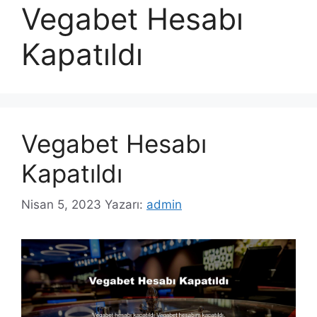
Vegabet Hesabı
Kapatıldı
Vegabet Hesabı
Kapatıldı
Nisan 5, 2023
Yazarı:
admin