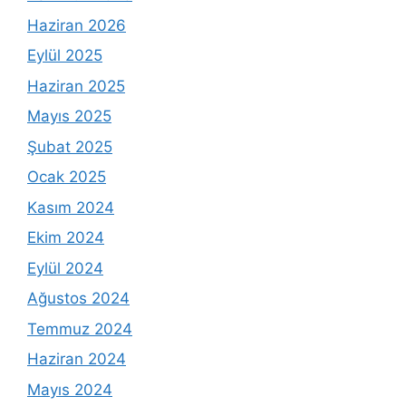
Haziran 2026
Eylül 2025
Haziran 2025
Mayıs 2025
Şubat 2025
Ocak 2025
Kasım 2024
Ekim 2024
Eylül 2024
Ağustos 2024
Temmuz 2024
Haziran 2024
Mayıs 2024