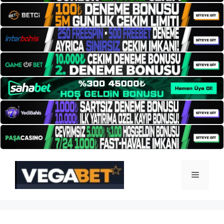
İçeriğe
atla
Menü