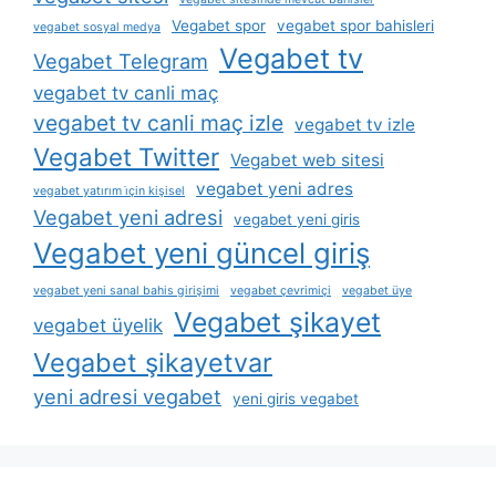
Vegabet spor
vegabet spor bahisleri
vegabet sosyal medya
Vegabet tv
Vegabet Telegram
vegabet tv canli maç
vegabet tv canli maç izle
vegabet tv izle
Vegabet Twitter
Vegabet web sitesi
vegabet yeni adres
vegabet yatırım i̇çin kişisel
Vegabet yeni adresi
vegabet yeni giris
Vegabet yeni güncel giriş
vegabet yeni sanal bahis girişimi
vegabet çevrimiçi
vegabet üye
Vegabet şikayet
vegabet üyelik
Vegabet şikayetvar
yeni adresi vegabet
yeni giris vegabet