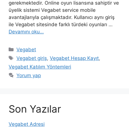
gerekmektedir. Online oyun lisansına sahiptir ve
üyelik sistemi Vegabet service mobile
avantajlarıyla çalışmaktadır. Kullanıcı aynı giriş
ile Vegabet sitesinde farklı türdeki oyunları …
Devamını oku…
Kategoriler
Vegabet
Etiketler
Vegabet giriş
,
Vegabet Hesap Kayıt
,
Vegabet Katılım Yöntemleri
Yorum yap
Son Yazılar
Vegabet Adresi