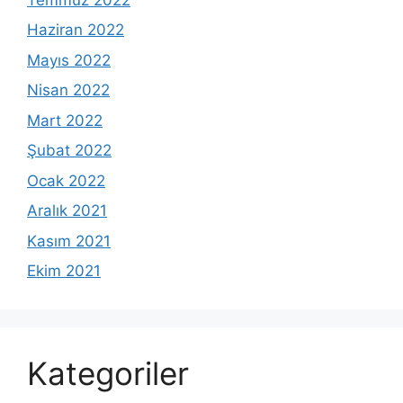
Haziran 2022
Mayıs 2022
Nisan 2022
Mart 2022
Şubat 2022
Ocak 2022
Aralık 2021
Kasım 2021
Ekim 2021
Kategoriler