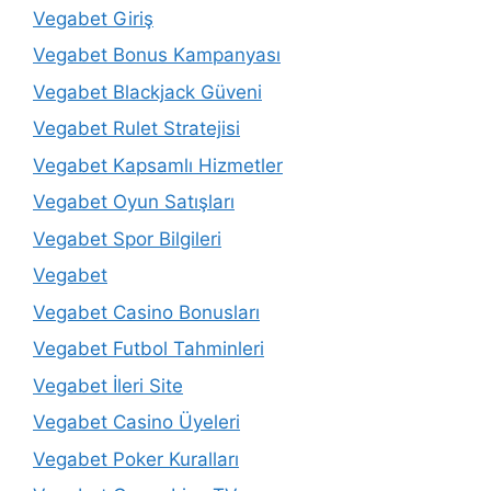
Vegabet Giriş
Vegabet Bonus Kampanyası
Vegabet Blackjack Güveni
Vegabet Rulet Stratejisi
Vegabet Kapsamlı Hizmetler
Vegabet Oyun Satışları
Vegabet Spor Bilgileri
Vegabet
Vegabet Casino Bonusları
Vegabet Futbol Tahminleri
Vegabet İleri Site
Vegabet Casino Üyeleri
Vegabet Poker Kuralları