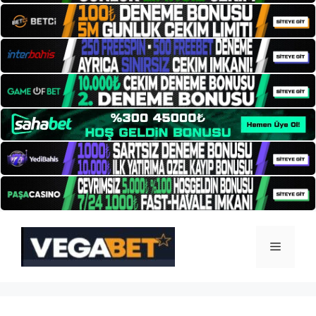
İçeriğe
atla
Menü