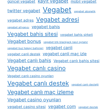
kayit vegabet
güncel vegabet
mobil vegabet
Vegabet
twitter vegabet
vegabet abonelik
Vegabet adresi
vegabet adres
vegabet bahis
vegabet altyapısı
Vegabet bahis sitesi
vegabet bahis şirketi
Vegabet bonus
vegabet btk blackjack nasıl oynanır
vegabet canli
vegabet buz hokeyi bahisleri
vegabet canli maç izle
vegabet canli destek
Vegabet canlı bahis
Vegabet canlı bahis sitesi
Vegabet canlı casino
Vegabet canlı casino oyunları
Vegabet canlı destek
vegabet canlı desteği
Vegabet canlı maç izleme
Vegabet casino oyunları
vegabet com
vegabet casino sitesi
vegabet destek