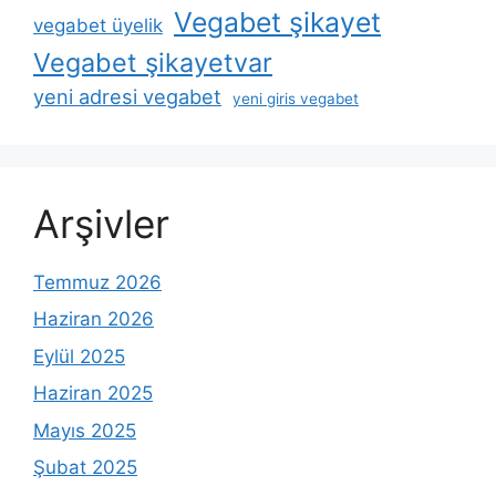
Vegabet şikayet
vegabet üyelik
Vegabet şikayetvar
yeni adresi vegabet
yeni giris vegabet
Arşivler
Temmuz 2026
Haziran 2026
Eylül 2025
Haziran 2025
Mayıs 2025
Şubat 2025