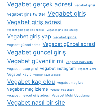
Vegabet gerçek adresi
vegabet girisi
Vegabet giriş
vegabet giris twitter
Vegabet giriş adresi
vegabet giriş giriş linki özelliği
vegabet giriş linki özelliği
Vegabet giriş yap
vegabet güncel
Vegabet güncel adresi
vegabet güncel adres
Vegabet güncel giriş
Vegabet güvenilir mi
vegabet hakkında
vegabet instagram
vegabet hesap girişi
vegabet i̇şlemi
Vegabet kayıt
vegabet kayıt ve üyelik
Vegabet kaç oldu
vegabet maç izle
vegabet maç izleme
vegabet maç öncesi
vegabet mevcut giriş adresi
Vegabet Mobil Uygulama
Vegabet nasıl bir site