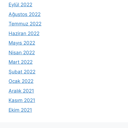
Eylül 2022
Ağustos 2022
Temmuz 2022
Haziran 2022
Mayıs 2022
Nisan 2022
Mart 2022
Şubat 2022
Ocak 2022
Aralık 2021
Kasım 2021
Ekim 2021