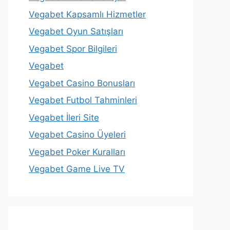
Vegabet Kapsamlı Hizmetler
Vegabet Oyun Satışları
Vegabet Spor Bilgileri
Vegabet
Vegabet Casino Bonusları
Vegabet Futbol Tahminleri
Vegabet İleri Site
Vegabet Casino Üyeleri
Vegabet Poker Kuralları
Vegabet Game Live TV