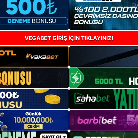
VEGABET GİRİŞ İÇİN TIKLAYINIZ!