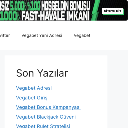
itter
Vegabet Yeni Adresi
Vegabet
Son Yazılar
Vegabet Adresi
Vegabet Giriş
Vegabet Bonus Kampanyası
Vegabet Blackjack Güveni
Vegabet Rulet Stratejisi