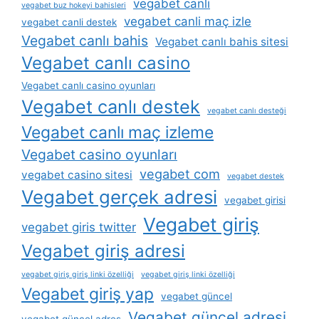
vegabet canli
vegabet buz hokeyi bahisleri
vegabet canli maç izle
vegabet canli destek
Vegabet canlı bahis
Vegabet canlı bahis sitesi
Vegabet canlı casino
Vegabet canlı casino oyunları
Vegabet canlı destek
vegabet canlı desteği
Vegabet canlı maç izleme
Vegabet casino oyunları
vegabet com
vegabet casino sitesi
vegabet destek
Vegabet gerçek adresi
vegabet girisi
Vegabet giriş
vegabet giris twitter
Vegabet giriş adresi
vegabet giriş giriş linki özelliği
vegabet giriş linki özelliği
Vegabet giriş yap
vegabet güncel
Vegabet güncel adresi
vegabet güncel adres