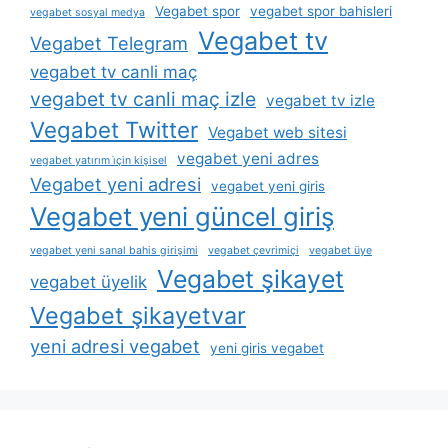
Vegabet spor
vegabet spor bahisleri
vegabet sosyal medya
Vegabet tv
Vegabet Telegram
vegabet tv canli maç
vegabet tv canli maç izle
vegabet tv izle
Vegabet Twitter
Vegabet web sitesi
vegabet yeni adres
vegabet yatırım i̇çin kişisel
Vegabet yeni adresi
vegabet yeni giris
Vegabet yeni güncel giriş
vegabet yeni sanal bahis girişimi
vegabet çevrimiçi
vegabet üye
Vegabet şikayet
vegabet üyelik
Vegabet şikayetvar
yeni adresi vegabet
yeni giris vegabet