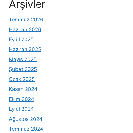
Arşivler
Temmuz 2026
Haziran 2026
Eylül 2025
Haziran 2025
Mayıs 2025
Şubat 2025
Ocak 2025
Kasım 2024
Ekim 2024
Eylül 2024
Ağustos 2024
Temmuz 2024