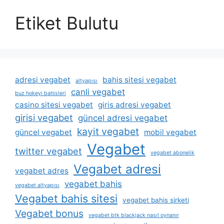
Etiket Bulutu
adresi vegabet
bahis sitesi vegabet
altyapısı
canli vegabet
buz hokeyi bahisleri
casino sitesi vegabet
giris adresi vegabet
girisi vegabet
güncel adresi vegabet
kayit vegabet
güncel vegabet
mobil vegabet
Vegabet
twitter vegabet
vegabet abonelik
Vegabet adresi
vegabet adres
vegabet bahis
vegabet altyapısı
Vegabet bahis sitesi
vegabet bahis şirketi
Vegabet bonus
vegabet btk blackjack nasıl oynanır