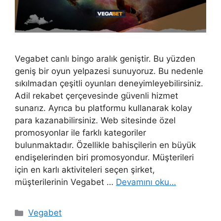
Vegabet canlı bingo aralık geniştir. Bu yüzden
geniş bir oyun yelpazesi sunuyoruz. Bu nedenle
sıkılmadan çeşitli oyunları deneyimleyebilirsiniz.
Adil rekabet çerçevesinde güvenli hizmet
sunarız. Ayrıca bu platformu kullanarak kolay
para kazanabilirsiniz. Web sitesinde özel
promosyonlar ile farklı kategoriler
bulunmaktadır. Özellikle bahisçilerin en büyük
endişelerinden biri promosyondur. Müşterileri
için en karlı aktiviteleri seçen şirket,
müşterilerinin Vegabet …
Devamını oku…
Kategoriler
Vegabet