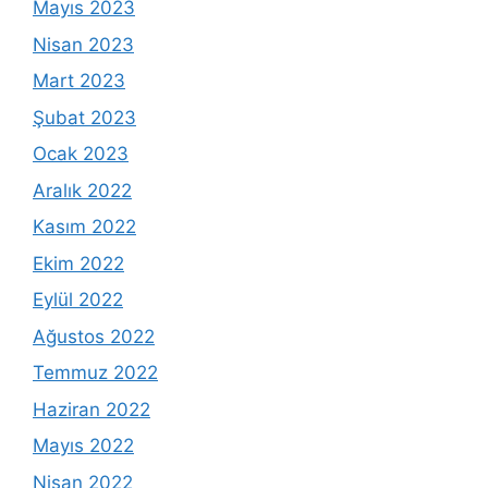
Mayıs 2023
Nisan 2023
Mart 2023
Şubat 2023
Ocak 2023
Aralık 2022
Kasım 2022
Ekim 2022
Eylül 2022
Ağustos 2022
Temmuz 2022
Haziran 2022
Mayıs 2022
Nisan 2022