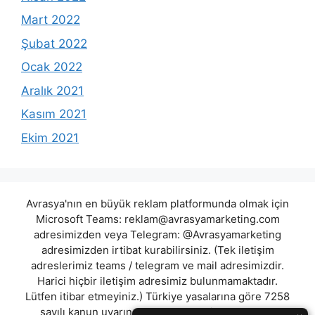
Mart 2022
Şubat 2022
Ocak 2022
Aralık 2021
Kasım 2021
Ekim 2021
Avrasya'nın en büyük reklam platformunda olmak için
Microsoft Teams:
reklam@avrasyamarketing.com
adresimizden veya Telegram: @Avrasyamarketing
adresimizden irtibat kurabilirsiniz. (Tek iletişim
adreslerimiz teams / telegram ve mail adresimizdir.
Harici hiçbir iletişim adresimiz bulunmamaktadır.
Lütfen itibar etmeyiniz.) Türkiye yasalarına göre 7258
sayılı kanun uyarınca yasa dışı bahis oynamanın