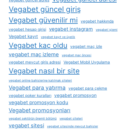
Vegabet güncel giriş
Vegabet güvenilir mi
vegabet hakkında
vegabet instagram
vegabet hesap girişi
vegabet i̇şlemi
Vegabet kayıt
vegabet kayıt ve üyelik
Vegabet kaç oldu
vegabet maç izle
vegabet maç izleme
vegabet maç öncesi
vegabet mevcut giriş adresi
Vegabet Mobil Uygulama
Vegabet nasıl bir site
vegabet online bahislerine katılmak siteleri
Vegabet para yatırma
vegabet para çekme
vegabet promosyon
vegabet poker kuralları
vegabet promosyon kodu
Vegabet promosyonları
vegabet sektörün önemli bölümü
vegabet siteleri
vegabet sitesi
vegabet sitesinde mevcut bahisler