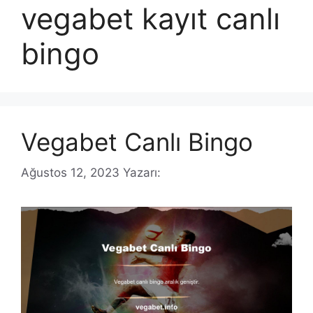
vegabet kayıt canlı
bingo
Vegabet Canlı Bingo
Ağustos 12, 2023
Yazarı: