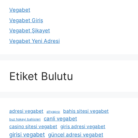
Vegabet
Vegabet Giriş
Vegabet Şikayet
Vegabet Yeni Adresi
Etiket Bulutu
adresi vegabet
bahis sitesi vegabet
altyapısı
canli vegabet
buz hokeyi bahisleri
casino sitesi vegabet
giris adresi vegabet
girisi vegabet
güncel adresi vegabet