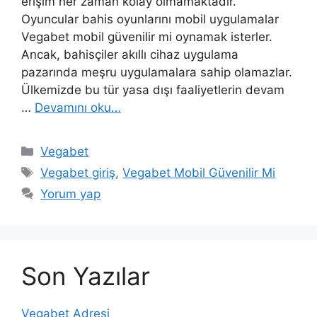
erişim her zaman kolay olmamaktadır.
Oyuncular bahis oyunlarını mobil uygulamalar
Vegabet mobil güvenilir mi oynamak isterler.
Ancak, bahisçiler akıllı cihaz uygulama
pazarında meşru uygulamalara sahip olamazlar.
Ülkemizde bu tür yasa dışı faaliyetlerin devam
…
Devamını oku…
Kategoriler
Vegabet
Etiketler
Vegabet giriş
,
Vegabet Mobil Güvenilir Mi
Yorum yap
Son Yazılar
Vegabet Adresi