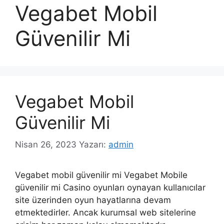
Vegabet Mobil
Güvenilir Mi
Vegabet Mobil
Güvenilir Mi
Nisan 26, 2023
Yazarı:
admin
Vegabet mobil güvenilir mi Vegabet Mobile
güvenilir mi Casino oyunları oynayan kullanıcılar
site üzerinden oyun hayatlarına devam
etmektedirler. Ancak kurumsal web sitelerine