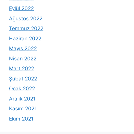
Eylül 2022
Ağustos 2022
Temmuz 2022
Haziran 2022
Mayıs 2022
Nisan 2022
Mart 2022
Şubat 2022
Ocak 2022
Aralık 2021
Kasım 2021
Ekim 2021