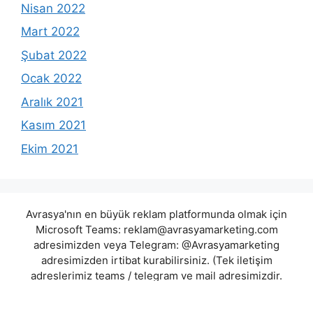
Nisan 2022
Mart 2022
Şubat 2022
Ocak 2022
Aralık 2021
Kasım 2021
Ekim 2021
Avrasya'nın en büyük reklam platformunda olmak için
Microsoft Teams:
reklam@avrasyamarketing.com
adresimizden veya Telegram: @Avrasyamarketing
adresimizden irtibat kurabilirsiniz. (Tek iletişim
adreslerimiz teams / telegram ve mail adresimizdir.
Harici hiçbir iletişim adresimiz bulunmamaktadır.
Lütfen itibar etmeyiniz.) Türkiye yasalarına göre 7258