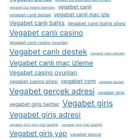
vegabet canli
vegabet buz hokeyi bahisleri
vegabet canli maç izle
vegabet canli destek
Vegabet canlı bahis
Vegabet canlı bahis sitesi
Vegabet canlı casino
Vegabet canlı casino oyunları
Vegabet canlı destek
vegabet canlı desteği
Vegabet canlı maç izleme
Vegabet casino oyunları
vegabet com
vegabet casino sitesi
vegabet destek
Vegabet gerçek adresi
vegabet girisi
Vegabet giriş
vegabet giris twitter
Vegabet giriş adresi
vegabet giriş giriş linki özelliği
vegabet giriş linki özelliği
Vegabet giriş yap
vegabet güncel