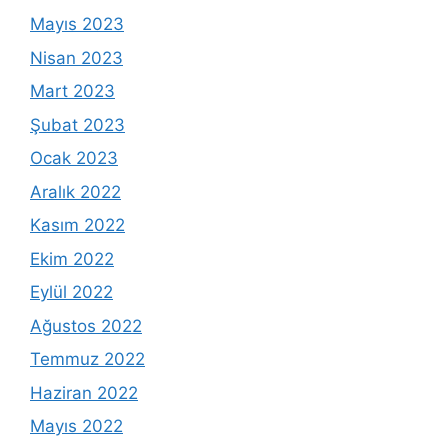
Mayıs 2023
Nisan 2023
Mart 2023
Şubat 2023
Ocak 2023
Aralık 2022
Kasım 2022
Ekim 2022
Eylül 2022
Ağustos 2022
Temmuz 2022
Haziran 2022
Mayıs 2022