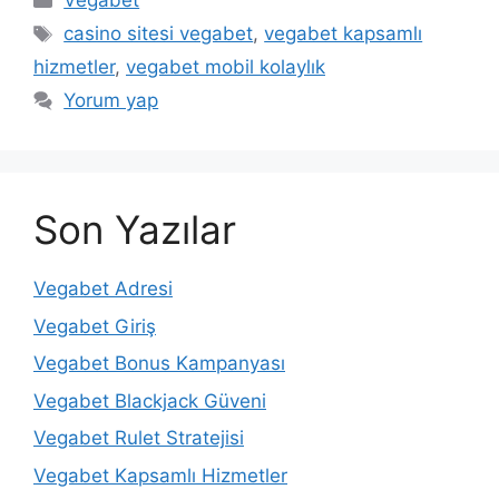
Vegabet
Etiketler
casino sitesi vegabet
,
vegabet kapsamlı
hizmetler
,
vegabet mobil kolaylık
Yorum yap
Son Yazılar
Vegabet Adresi
Vegabet Giriş
Vegabet Bonus Kampanyası
Vegabet Blackjack Güveni
Vegabet Rulet Stratejisi
Vegabet Kapsamlı Hizmetler