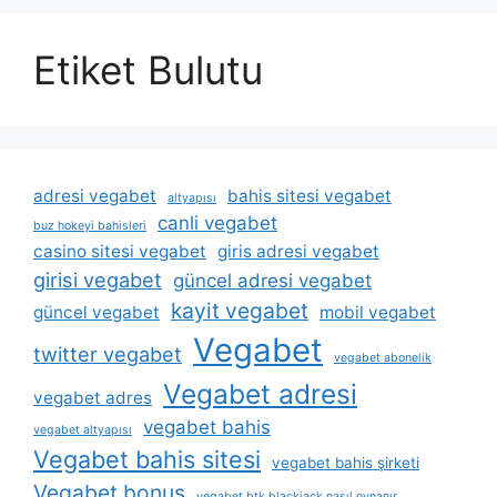
Etiket Bulutu
adresi vegabet
bahis sitesi vegabet
altyapısı
canli vegabet
buz hokeyi bahisleri
casino sitesi vegabet
giris adresi vegabet
girisi vegabet
güncel adresi vegabet
kayit vegabet
güncel vegabet
mobil vegabet
Vegabet
twitter vegabet
vegabet abonelik
Vegabet adresi
vegabet adres
vegabet bahis
vegabet altyapısı
Vegabet bahis sitesi
vegabet bahis şirketi
Vegabet bonus
vegabet btk blackjack nasıl oynanır