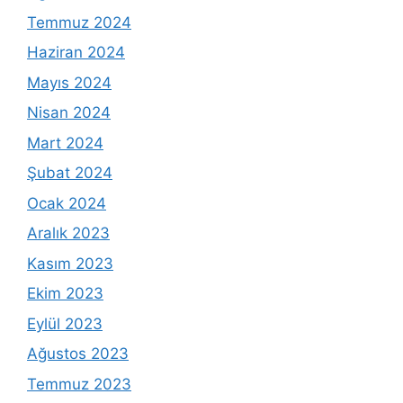
Temmuz 2024
Haziran 2024
Mayıs 2024
Nisan 2024
Mart 2024
Şubat 2024
Ocak 2024
Aralık 2023
Kasım 2023
Ekim 2023
Eylül 2023
Ağustos 2023
Temmuz 2023