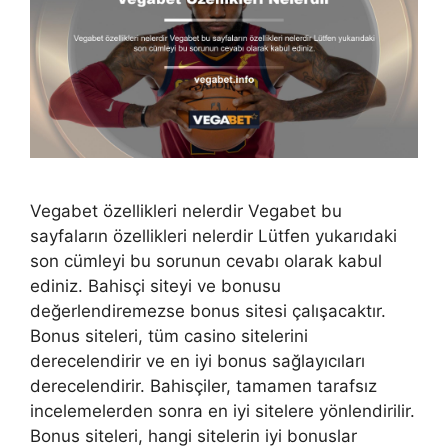
Vegabet özellikleri nelerdir Vegabet bu
sayfaların özellikleri nelerdir Lütfen yukarıdaki
son cümleyi bu sorunun cevabı olarak kabul
ediniz. Bahisçi siteyi ve bonusu
değerlendiremezse bonus sitesi çalışacaktır.
Bonus siteleri, tüm casino sitelerini
derecelendirir ve en iyi bonus sağlayıcıları
derecelendirir. Bahisçiler, tamamen tarafsız
incelemelerden sonra en iyi sitelere yönlendirilir.
Bonus siteleri, hangi sitelerin iyi bonuslar