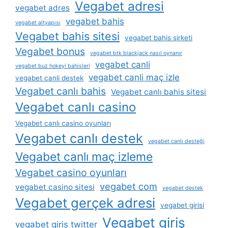
Vegabet adresi
vegabet adres
vegabet bahis
vegabet altyapısı
Vegabet bahis sitesi
vegabet bahis şirketi
Vegabet bonus
vegabet btk blackjack nasıl oynanır
vegabet canli
vegabet buz hokeyi bahisleri
vegabet canli maç izle
vegabet canli destek
Vegabet canlı bahis
Vegabet canlı bahis sitesi
Vegabet canlı casino
Vegabet canlı casino oyunları
Vegabet canlı destek
vegabet canlı desteği
Vegabet canlı maç izleme
Vegabet casino oyunları
vegabet com
vegabet casino sitesi
vegabet destek
Vegabet gerçek adresi
vegabet girisi
Vegabet giriş
vegabet giris twitter