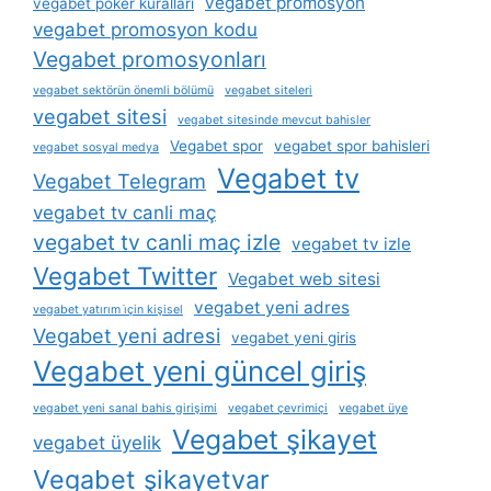
vegabet promosyon
vegabet poker kuralları
vegabet promosyon kodu
Vegabet promosyonları
vegabet sektörün önemli bölümü
vegabet siteleri
vegabet sitesi
vegabet sitesinde mevcut bahisler
Vegabet spor
vegabet spor bahisleri
vegabet sosyal medya
Vegabet tv
Vegabet Telegram
vegabet tv canli maç
vegabet tv canli maç izle
vegabet tv izle
Vegabet Twitter
Vegabet web sitesi
vegabet yeni adres
vegabet yatırım i̇çin kişisel
Vegabet yeni adresi
vegabet yeni giris
Vegabet yeni güncel giriş
vegabet yeni sanal bahis girişimi
vegabet çevrimiçi
vegabet üye
Vegabet şikayet
vegabet üyelik
Vegabet şikayetvar