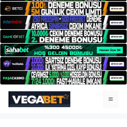
İçeriğe
atla
Menü