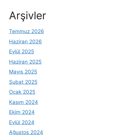
Arşivler
Temmuz 2026
Haziran 2026
Eylül 2025
Haziran 2025
Mayıs 2025
Şubat 2025
Ocak 2025
Kasım 2024
Ekim 2024
Eylül 2024
Ağustos 2024