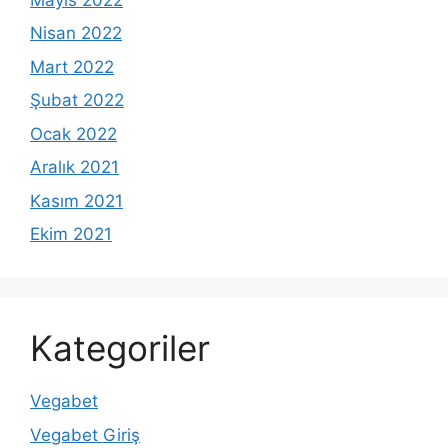
Nisan 2022
Mart 2022
Şubat 2022
Ocak 2022
Aralık 2021
Kasım 2021
Ekim 2021
Kategoriler
Vegabet
Vegabet Giriş