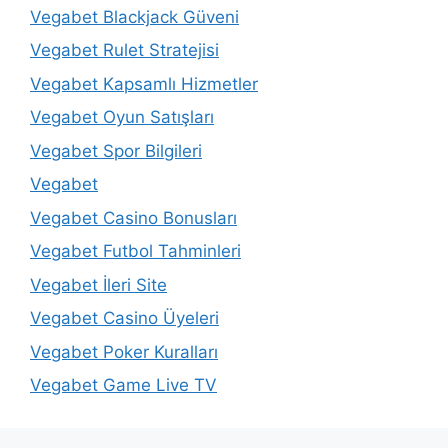
Vegabet Blackjack Güveni
Vegabet Rulet Stratejisi
Vegabet Kapsamlı Hizmetler
Vegabet Oyun Satışları
Vegabet Spor Bilgileri
Vegabet
Vegabet Casino Bonusları
Vegabet Futbol Tahminleri
Vegabet İleri Site
Vegabet Casino Üyeleri
Vegabet Poker Kuralları
Vegabet Game Live TV