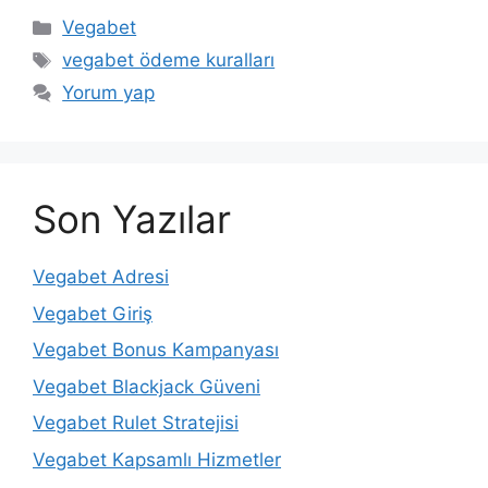
Kategoriler
Vegabet
Etiketler
vegabet ödeme kuralları
Yorum yap
Son Yazılar
Vegabet Adresi
Vegabet Giriş
Vegabet Bonus Kampanyası
Vegabet Blackjack Güveni
Vegabet Rulet Stratejisi
Vegabet Kapsamlı Hizmetler