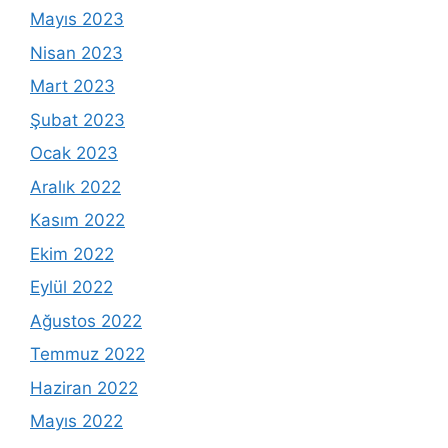
Mayıs 2023
Nisan 2023
Mart 2023
Şubat 2023
Ocak 2023
Aralık 2022
Kasım 2022
Ekim 2022
Eylül 2022
Ağustos 2022
Temmuz 2022
Haziran 2022
Mayıs 2022