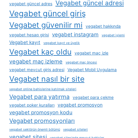
Vegabet güncel adresi
vegabet güncel adres
Vegabet güncel giriş
Vegabet güvenilir mi
vegabet hakkında
vegabet instagram
vegabet hesap girişi
vegabet i̇şlemi
Vegabet kayıt
vegabet kayıt ve üyelik
Vegabet kaç oldu
vegabet maç izle
vegabet maç izleme
vegabet maç öncesi
vegabet mevcut giriş adresi
Vegabet Mobil Uygulama
Vegabet nasıl bir site
vegabet online bahislerine katılmak siteleri
Vegabet para yatırma
vegabet para çekme
vegabet promosyon
vegabet poker kuralları
vegabet promosyon kodu
Vegabet promosyonları
vegabet sektörün önemli bölümü
vegabet siteleri
vegabet sitesi
vegabet sitesinde mevcut bahisler