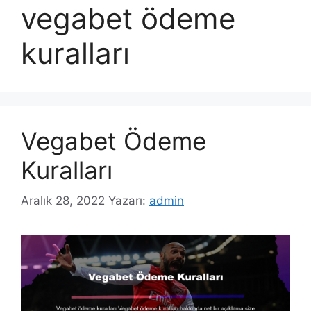
vegabet ödeme
kuralları
Vegabet Ödeme
Kuralları
Aralık 28, 2022
Yazarı:
admin