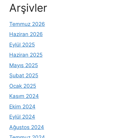
Arşivler
Temmuz 2026
Haziran 2026
Eylül 2025
Haziran 2025
Mayıs 2025
Şubat 2025
Ocak 2025
Kasım 2024
Ekim 2024
Eylül 2024
Ağustos 2024
Temmuz 2024