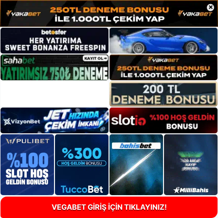
×
VEGABET GİRİŞ İÇİN TIKLAYINIZ!