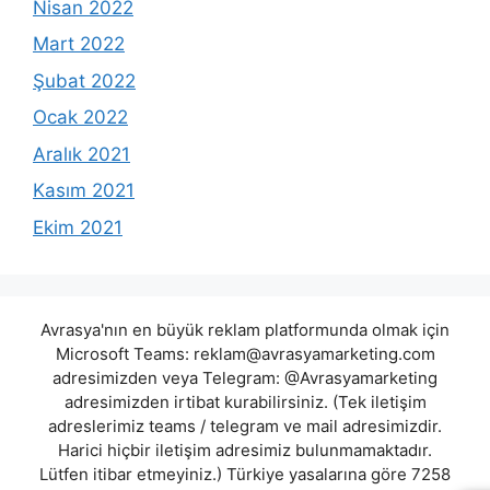
Nisan 2022
Mart 2022
Şubat 2022
Ocak 2022
Aralık 2021
Kasım 2021
Ekim 2021
Avrasya'nın en büyük reklam platformunda olmak için
Microsoft Teams:
reklam@avrasyamarketing.com
adresimizden veya Telegram: @Avrasyamarketing
adresimizden irtibat kurabilirsiniz. (Tek iletişim
adreslerimiz teams / telegram ve mail adresimizdir.
Harici hiçbir iletişim adresimiz bulunmamaktadır.
Lütfen itibar etmeyiniz.) Türkiye yasalarına göre 7258