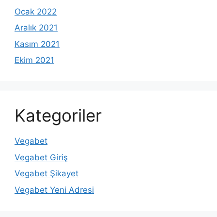
Ocak 2022
Aralık 2021
Kasım 2021
Ekim 2021
Kategoriler
Vegabet
Vegabet Giriş
Vegabet Şikayet
Vegabet Yeni Adresi