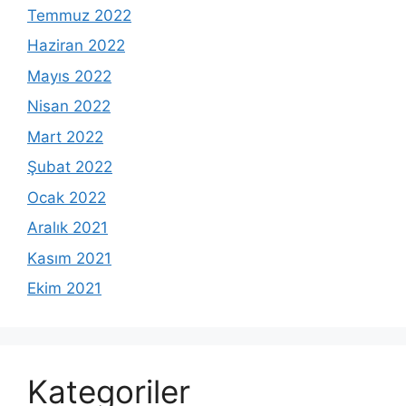
Temmuz 2022
Haziran 2022
Mayıs 2022
Nisan 2022
Mart 2022
Şubat 2022
Ocak 2022
Aralık 2021
Kasım 2021
Ekim 2021
Kategoriler