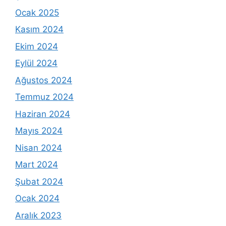
Ocak 2025
Kasım 2024
Ekim 2024
Eylül 2024
Ağustos 2024
Temmuz 2024
Haziran 2024
Mayıs 2024
Nisan 2024
Mart 2024
Şubat 2024
Ocak 2024
Aralık 2023