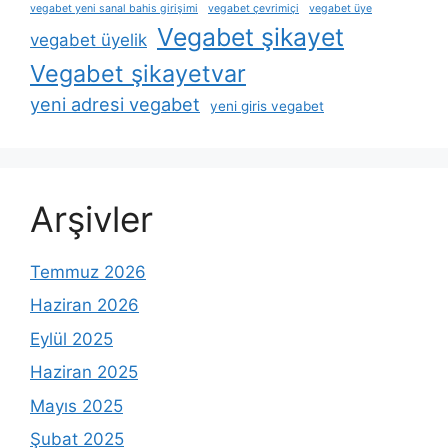
vegabet yeni sanal bahis girişimi
vegabet çevrimiçi
vegabet üye
Vegabet şikayet
vegabet üyelik
Vegabet şikayetvar
yeni adresi vegabet
yeni giris vegabet
Arşivler
Temmuz 2026
Haziran 2026
Eylül 2025
Haziran 2025
Mayıs 2025
Şubat 2025