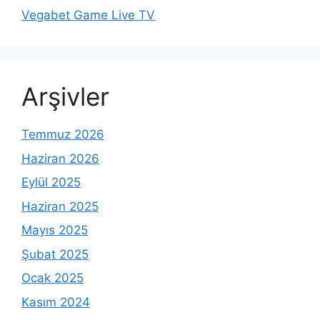
Vegabet Game Live TV
Arşivler
Temmuz 2026
Haziran 2026
Eylül 2025
Haziran 2025
Mayıs 2025
Şubat 2025
Ocak 2025
Kasım 2024