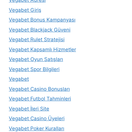
Vegabet Adresi
Vegabet Giriş
Vegabet Bonus Kampanyası
Vegabet Blackjack Güveni
Vegabet Rulet Stratejisi
Vegabet Kapsamlı Hizmetler
Vegabet Oyun Satışları
Vegabet Spor Bilgileri
Vegabet
Vegabet Casino Bonusları
Vegabet Futbol Tahminleri
Vegabet İleri Site
Vegabet Casino Üyeleri
Vegabet Poker Kuralları