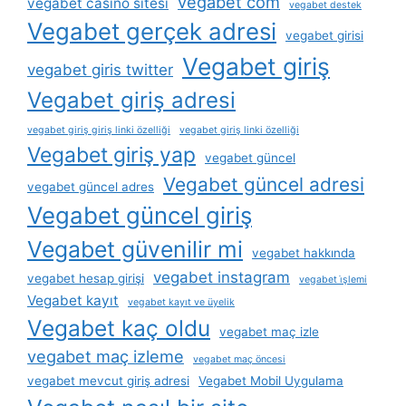
vegabet com
vegabet casino sitesi
vegabet destek
Vegabet gerçek adresi
vegabet girisi
Vegabet giriş
vegabet giris twitter
Vegabet giriş adresi
vegabet giriş giriş linki özelliği
vegabet giriş linki özelliği
Vegabet giriş yap
vegabet güncel
Vegabet güncel adresi
vegabet güncel adres
Vegabet güncel giriş
Vegabet güvenilir mi
vegabet hakkında
vegabet instagram
vegabet hesap girişi
vegabet i̇şlemi
Vegabet kayıt
vegabet kayıt ve üyelik
Vegabet kaç oldu
vegabet maç izle
vegabet maç izleme
vegabet maç öncesi
vegabet mevcut giriş adresi
Vegabet Mobil Uygulama