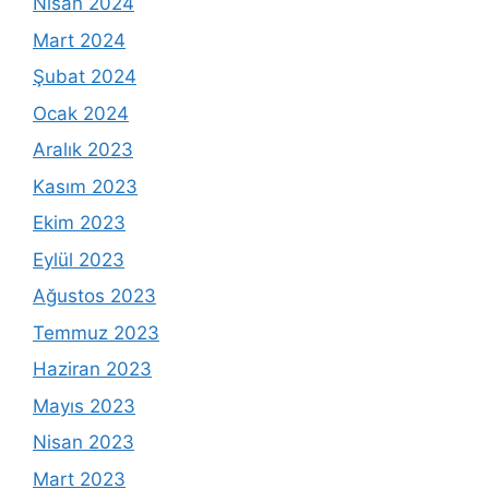
Nisan 2024
Mart 2024
Şubat 2024
Ocak 2024
Aralık 2023
Kasım 2023
Ekim 2023
Eylül 2023
Ağustos 2023
Temmuz 2023
Haziran 2023
Mayıs 2023
Nisan 2023
Mart 2023