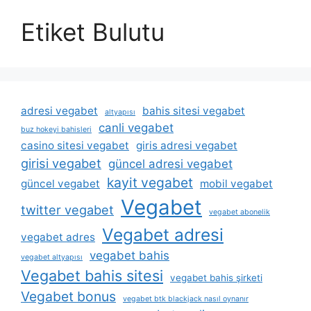
Etiket Bulutu
adresi vegabet
bahis sitesi vegabet
altyapısı
canli vegabet
buz hokeyi bahisleri
casino sitesi vegabet
giris adresi vegabet
girisi vegabet
güncel adresi vegabet
kayit vegabet
güncel vegabet
mobil vegabet
Vegabet
twitter vegabet
vegabet abonelik
Vegabet adresi
vegabet adres
vegabet bahis
vegabet altyapısı
Vegabet bahis sitesi
vegabet bahis şirketi
Vegabet bonus
vegabet btk blackjack nasıl oynanır