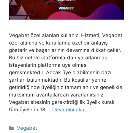
Vegabet özel alanları kullanıcı Hizmeti, Vegabet
özel alanına ve kurallarına özel bir anlayış
gösterir ve başarılarının devamına dikkat çeker.
Bu hizmet ve platformlardan yararlanmak
isteyenlerin platforma üye olması
gerekmektedir. Ancak üye olabilmenin bazı
şartları bulunmaktadır. Bu koşullar yerine
getirildiğinde üyeliğiniz tamamlanır ve genellikle
maksimum avantajlardan yararlanırsınız.
Vegabet sitesinin gerektirdiği ilk üyelik kuralı
tüm üyelerin 18 …
Devamını oku…
Kategoriler
Vegabet