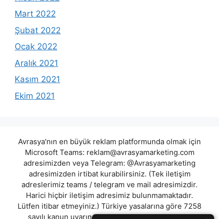
Mart 2022
Şubat 2022
Ocak 2022
Aralık 2021
Kasım 2021
Ekim 2021
Avrasya'nın en büyük reklam platformunda olmak için
Microsoft Teams:
reklam@avrasyamarketing.com
adresimizden veya Telegram: @Avrasyamarketing
adresimizden irtibat kurabilirsiniz. (Tek iletişim
adreslerimiz teams / telegram ve mail adresimizdir.
Harici hiçbir iletişim adresimiz bulunmamaktadır.
Lütfen itibar etmeyiniz.) Türkiye yasalarına göre 7258
sayılı kanun uyarınca yasa dışı bahis oynamanın