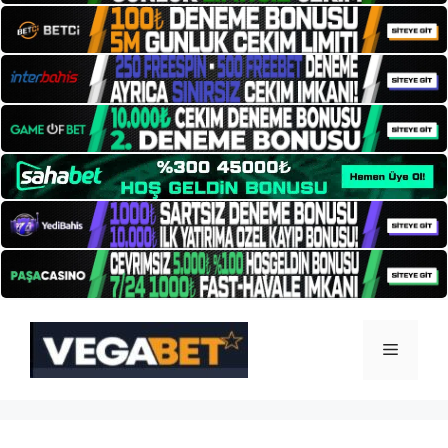
İçeriğe
atla
Menü