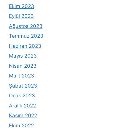
Ekim 2023
Eylül 2023
Ağustos 2023
Temmuz 2023
Haziran 2023
Mayıs 2023
Nisan 2023
Mart 2023
Şubat 2023
Ocak 2023
Aralık 2022
Kasım 2022
Ekim 2022