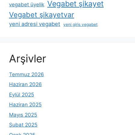
Vegabet şikayet
vegabet üyelik
Vegabet şikayetvar
yeni adresi vegabet
yeni giris vegabet
Arşivler
Temmuz 2026
Haziran 2026
Eylül 2025
Haziran 2025
Mayıs 2025
Şubat 2025
Ocak 2025