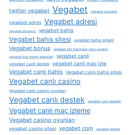
Vegabet
twitter vegabet
vegabet abonelik
Vegabet adresi
vegabet adres
vegabet bahis
vegabet altyapısı
Vegabet bahis sitesi
vegabet bahis şirketi
Vegabet bonus
vegabet btk blackjack nasıl oynanır
vegabet canli
vegabet buz hokeyi bahisleri
vegabet canli maç izle
vegabet canli destek
Vegabet canlı bahis
Vegabet canlı bahis sitesi
Vegabet canlı casino
Vegabet canlı casino oyunları
Vegabet canlı destek
vegabet canlı desteği
Vegabet canlı maç izleme
Vegabet casino oyunları
vegabet com
vegabet casino sitesi
vegabet destek