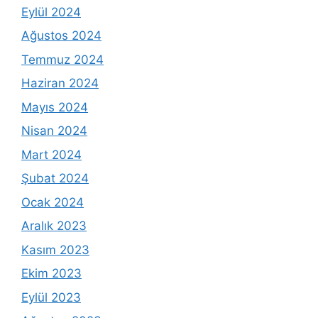
Eylül 2024
Ağustos 2024
Temmuz 2024
Haziran 2024
Mayıs 2024
Nisan 2024
Mart 2024
Şubat 2024
Ocak 2024
Aralık 2023
Kasım 2023
Ekim 2023
Eylül 2023