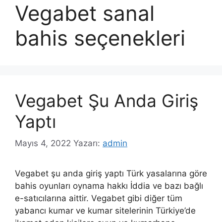
Vegabet sanal
bahis seçenekleri
Vegabet Şu Anda Giriş
Yaptı
Mayıs 4, 2022
Yazarı:
admin
Vegabet şu anda giriş yaptı Türk yasalarına göre
bahis oyunları oynama hakkı İddia ve bazı bağlı
e-satıcılarına aittir. Vegabet gibi diğer tüm
yabancı kumar ve kumar sitelerinin Türkiye’de