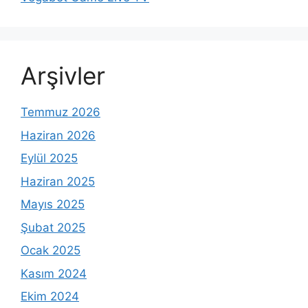
Arşivler
Temmuz 2026
Haziran 2026
Eylül 2025
Haziran 2025
Mayıs 2025
Şubat 2025
Ocak 2025
Kasım 2024
Ekim 2024