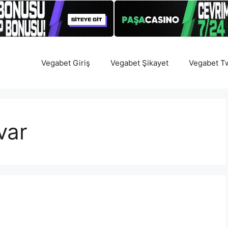
Vegabet Giriş
Vegabet Şikayet
Vegabet Tw
var
i