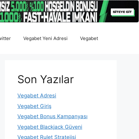
itter
Vegabet Yeni Adresi
Vegabet
Son Yazılar
Vegabet Adresi
Vegabet Giriş
Vegabet Bonus Kampanyası
Vegabet Blackjack Güveni
Vegabet Rulet Stratejisi