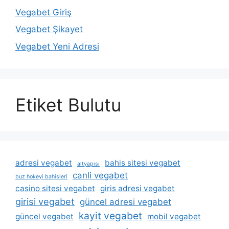
Vegabet Giriş
Vegabet Şikayet
Vegabet Yeni Adresi
Etiket Bulutu
adresi vegabet
bahis sitesi vegabet
altyapısı
canli vegabet
buz hokeyi bahisleri
casino sitesi vegabet
giris adresi vegabet
girisi vegabet
güncel adresi vegabet
kayit vegabet
güncel vegabet
mobil vegabet