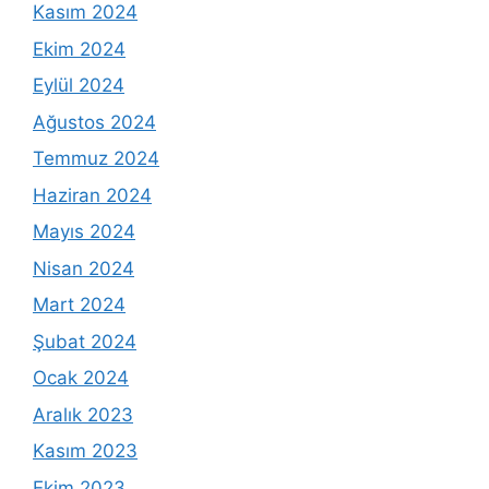
Kasım 2024
Ekim 2024
Eylül 2024
Ağustos 2024
Temmuz 2024
Haziran 2024
Mayıs 2024
Nisan 2024
Mart 2024
Şubat 2024
Ocak 2024
Aralık 2023
Kasım 2023
Ekim 2023