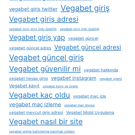
Vegabet giriş
vegabet giris twitter
Vegabet giriş adresi
vegabet giriş giriş linki özelliği
vegabet giriş linki özelliği
Vegabet giriş yap
vegabet güncel
Vegabet güncel adresi
vegabet güncel adres
Vegabet güncel giriş
Vegabet güvenilir mi
vegabet hakkında
vegabet instagram
vegabet hesap girişi
vegabet i̇şlemi
Vegabet kayıt
vegabet kayıt ve üyelik
Vegabet kaç oldu
vegabet maç izle
vegabet maç izleme
vegabet maç öncesi
vegabet mevcut giriş adresi
Vegabet Mobil Uygulama
Vegabet nasıl bir site
vegabet online bahislerine katılmak siteleri