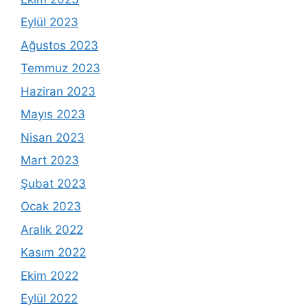
Eylül 2023
Ağustos 2023
Temmuz 2023
Haziran 2023
Mayıs 2023
Nisan 2023
Mart 2023
Şubat 2023
Ocak 2023
Aralık 2022
Kasım 2022
Ekim 2022
Eylül 2022