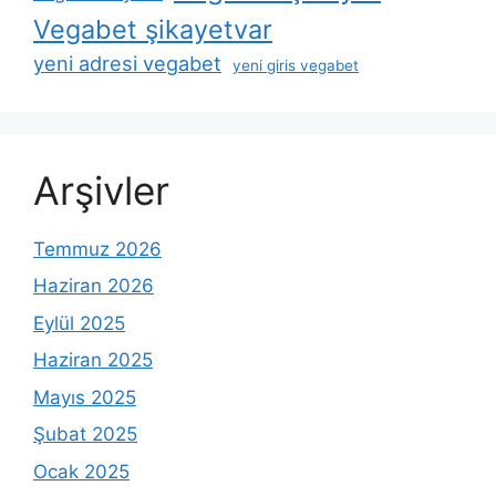
Vegabet şikayetvar
yeni adresi vegabet
yeni giris vegabet
Arşivler
Temmuz 2026
Haziran 2026
Eylül 2025
Haziran 2025
Mayıs 2025
Şubat 2025
Ocak 2025