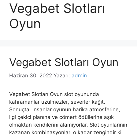
Vegabet Slotları
Oyun
Vegabet Slotları Oyun
Haziran 30, 2022
Yazarı:
admin
Vegabet Slotları Oyun slot oyununda
kahramanlar üzülmezler, severler kağıt.
Sonuçta, insanlar oyunun harika atmosferine,
ilgi çekici planına ve cömert ödüllerine aşık
olmaktan kendilerini alamıyorlar. Slot oyunlarının
kazanan kombinasyonları o kadar zengindir ki