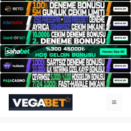
İçeriğe
atla
Menü