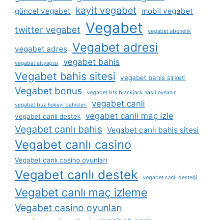
kayit vegabet
güncel vegabet
mobil vegabet
Vegabet
twitter vegabet
vegabet abonelik
Vegabet adresi
vegabet adres
vegabet bahis
vegabet altyapısı
Vegabet bahis sitesi
vegabet bahis şirketi
Vegabet bonus
vegabet btk blackjack nasıl oynanır
vegabet canli
vegabet buz hokeyi bahisleri
vegabet canli maç izle
vegabet canli destek
Vegabet canlı bahis
Vegabet canlı bahis sitesi
Vegabet canlı casino
Vegabet canlı casino oyunları
Vegabet canlı destek
vegabet canlı desteği
Vegabet canlı maç izleme
Vegabet casino oyunları