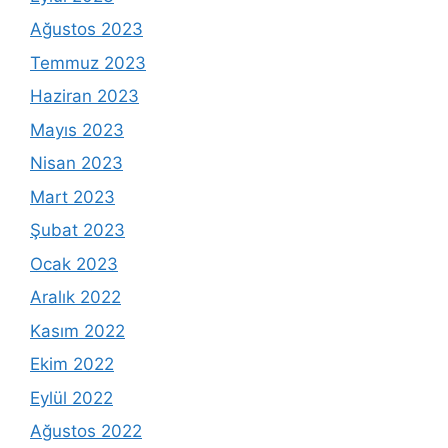
Ağustos 2023
Temmuz 2023
Haziran 2023
Mayıs 2023
Nisan 2023
Mart 2023
Şubat 2023
Ocak 2023
Aralık 2022
Kasım 2022
Ekim 2022
Eylül 2022
Ağustos 2022