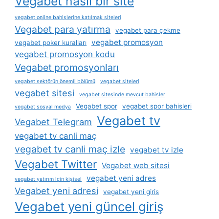
Vegabet nasıl bir site
vegabet online bahislerine katılmak siteleri
Vegabet para yatırma
vegabet para çekme
vegabet promosyon
vegabet poker kuralları
vegabet promosyon kodu
Vegabet promosyonları
vegabet sektörün önemli bölümü
vegabet siteleri
vegabet sitesi
vegabet sitesinde mevcut bahisler
Vegabet spor
vegabet spor bahisleri
vegabet sosyal medya
Vegabet tv
Vegabet Telegram
vegabet tv canli maç
vegabet tv canli maç izle
vegabet tv izle
Vegabet Twitter
Vegabet web sitesi
vegabet yeni adres
vegabet yatırım i̇çin kişisel
Vegabet yeni adresi
vegabet yeni giris
Vegabet yeni güncel giriş