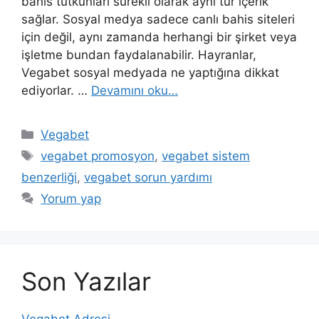
bahis tutkunları sürekli olarak aynı tür içerik
sağlar. Sosyal medya sadece canlı bahis siteleri
için değil, aynı zamanda herhangi bir şirket veya
işletme bundan faydalanabilir. Hayranlar,
Vegabet sosyal medyada ne yaptığına dikkat
ediyorlar. …
Devamını oku…
Kategoriler
Vegabet
Etiketler
vegabet promosyon
,
vegabet sistem
benzerliği
,
vegabet sorun yardımı
Yorum yap
Son Yazılar