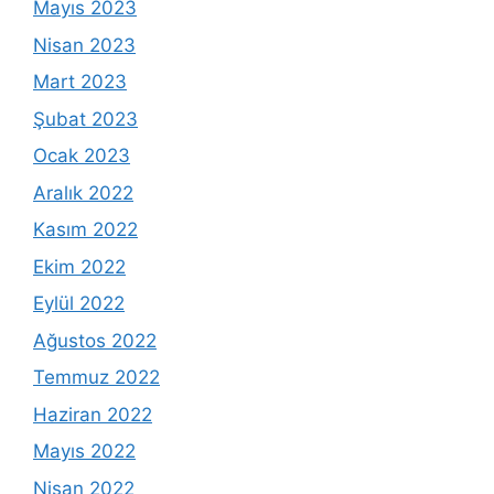
Mayıs 2023
Nisan 2023
Mart 2023
Şubat 2023
Ocak 2023
Aralık 2022
Kasım 2022
Ekim 2022
Eylül 2022
Ağustos 2022
Temmuz 2022
Haziran 2022
Mayıs 2022
Nisan 2022