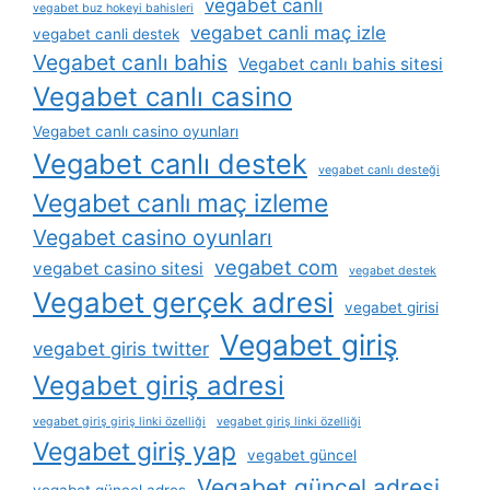
vegabet canli
vegabet buz hokeyi bahisleri
vegabet canli maç izle
vegabet canli destek
Vegabet canlı bahis
Vegabet canlı bahis sitesi
Vegabet canlı casino
Vegabet canlı casino oyunları
Vegabet canlı destek
vegabet canlı desteği
Vegabet canlı maç izleme
Vegabet casino oyunları
vegabet com
vegabet casino sitesi
vegabet destek
Vegabet gerçek adresi
vegabet girisi
Vegabet giriş
vegabet giris twitter
Vegabet giriş adresi
vegabet giriş giriş linki özelliği
vegabet giriş linki özelliği
Vegabet giriş yap
vegabet güncel
Vegabet güncel adresi
vegabet güncel adres