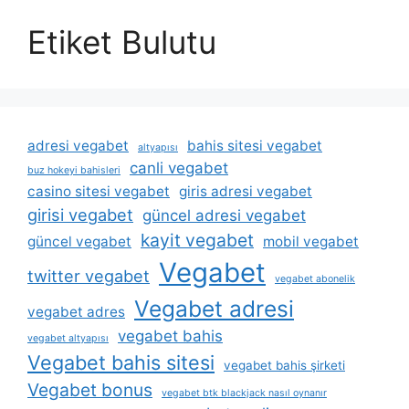
Etiket Bulutu
adresi vegabet
bahis sitesi vegabet
altyapısı
canli vegabet
buz hokeyi bahisleri
casino sitesi vegabet
giris adresi vegabet
girisi vegabet
güncel adresi vegabet
kayit vegabet
güncel vegabet
mobil vegabet
Vegabet
twitter vegabet
vegabet abonelik
Vegabet adresi
vegabet adres
vegabet bahis
vegabet altyapısı
Vegabet bahis sitesi
vegabet bahis şirketi
Vegabet bonus
vegabet btk blackjack nasıl oynanır