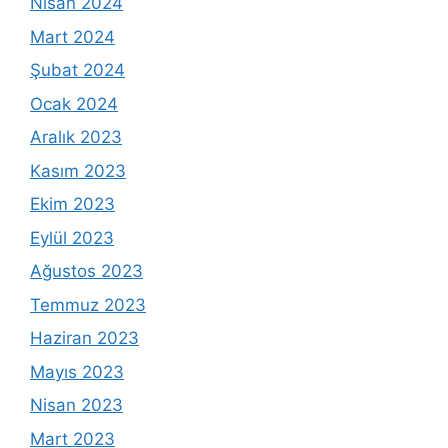
Nisan 2024
Mart 2024
Şubat 2024
Ocak 2024
Aralık 2023
Kasım 2023
Ekim 2023
Eylül 2023
Ağustos 2023
Temmuz 2023
Haziran 2023
Mayıs 2023
Nisan 2023
Mart 2023