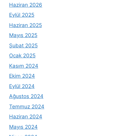
Haziran 2026
Eylül 2025
Haziran 2025
Mayıs 2025
Şubat 2025
Ocak 2025
Kasım 2024
Ekim 2024
Eylül 2024
Ağustos 2024
Temmuz 2024
Haziran 2024
Mayıs 2024