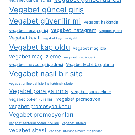
Vegabet güncel giriş
Vegabet güvenilir mi
vegabet hakkında
vegabet instagram
vegabet hesap girişi
vegabet i̇şlemi
Vegabet kayıt
vegabet kayıt ve üyelik
Vegabet kaç oldu
vegabet maç izle
vegabet maç izleme
vegabet maç öncesi
vegabet mevcut giriş adresi
Vegabet Mobil Uygulama
Vegabet nasıl bir site
vegabet online bahislerine katılmak siteleri
Vegabet para yatırma
vegabet para çekme
vegabet promosyon
vegabet poker kuralları
vegabet promosyon kodu
Vegabet promosyonları
vegabet sektörün önemli bölümü
vegabet siteleri
vegabet sitesi
vegabet sitesinde mevcut bahisler