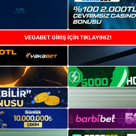
VEGABET GİRİŞ İÇİN TIKLAYINIZ!