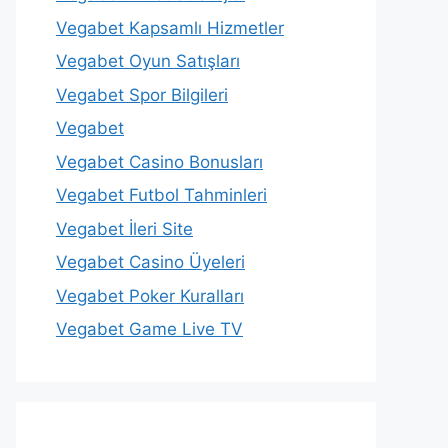
Vegabet Kapsamlı Hizmetler
Vegabet Oyun Satışları
Vegabet Spor Bilgileri
Vegabet
Vegabet Casino Bonusları
Vegabet Futbol Tahminleri
Vegabet İleri Site
Vegabet Casino Üyeleri
Vegabet Poker Kuralları
Vegabet Game Live TV