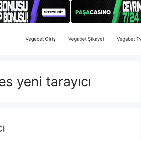
Vegabet Giriş
Vegabet Şikayet
Vegabet Tw
s yeni tarayıcı
ı