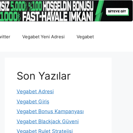
itter
Vegabet Yeni Adresi
Vegabet
Son Yazılar
Vegabet Adresi
Vegabet Giriş
Vegabet Bonus Kampanyası
Vegabet Blackjack Güveni
Vegabet Rulet Stratejisi