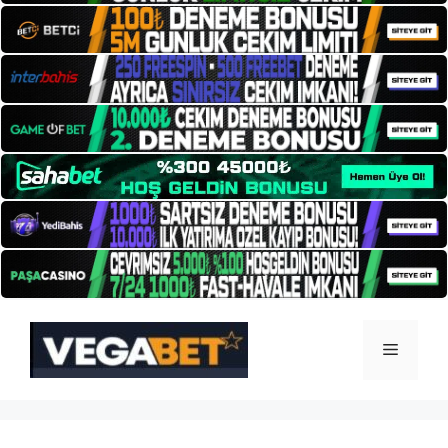
İçeriğe
atla
Menü