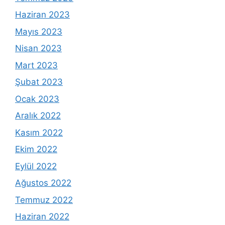
Haziran 2023
Mayıs 2023
Nisan 2023
Mart 2023
Şubat 2023
Ocak 2023
Aralık 2022
Kasım 2022
Ekim 2022
Eylül 2022
Ağustos 2022
Temmuz 2022
Haziran 2022