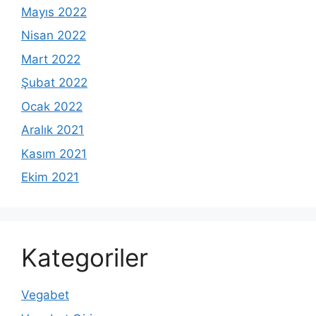
Mayıs 2022
Nisan 2022
Mart 2022
Şubat 2022
Ocak 2022
Aralık 2021
Kasım 2021
Ekim 2021
Kategoriler
Vegabet