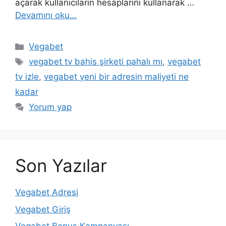
açarak kullanıcıların hesaplarını kullanarak …
Devamını oku…
Kategoriler
Vegabet
Etiketler
vegabet tv bahis şirketi pahalı mı
,
vegabet
tv izle
,
vegabet yeni bir adresin maliyeti ne
kadar
Yorum yap
Son Yazılar
Vegabet Adresi
Vegabet Giriş