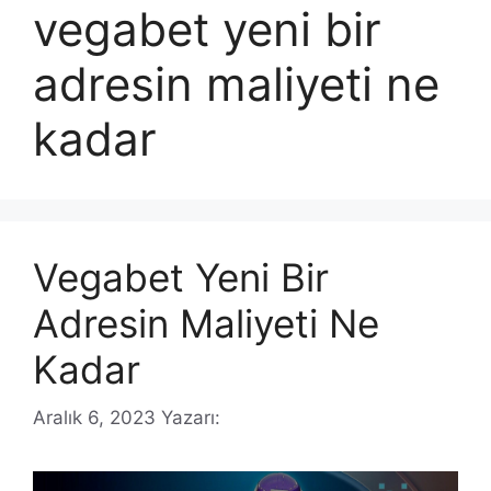
vegabet yeni bir
adresin maliyeti ne
kadar
Vegabet Yeni Bir
Adresin Maliyeti Ne
Kadar
Aralık 6, 2023
Yazarı: