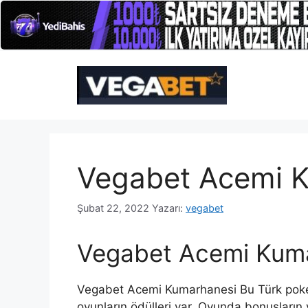
İçeriğe
atla
Vegabet Acemi 
Şubat 22, 2022
Yazarı:
vegabet
Vegabet Acemi Kum
Vegabet Acemi Kumarhanesi Bu Türk poke
oyunların ödülleri var. Oyunda bonusların 