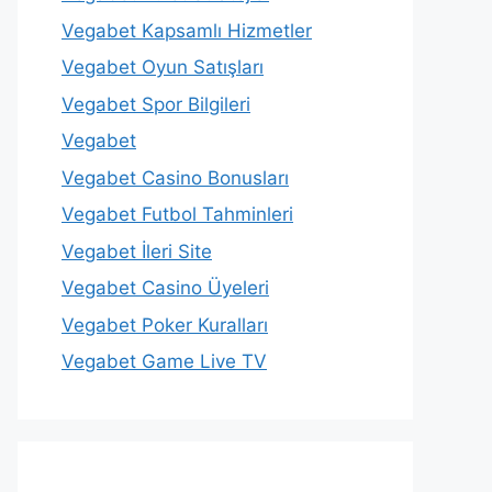
Vegabet Kapsamlı Hizmetler
Vegabet Oyun Satışları
Vegabet Spor Bilgileri
Vegabet
Vegabet Casino Bonusları
Vegabet Futbol Tahminleri
Vegabet İleri Site
Vegabet Casino Üyeleri
Vegabet Poker Kuralları
Vegabet Game Live TV