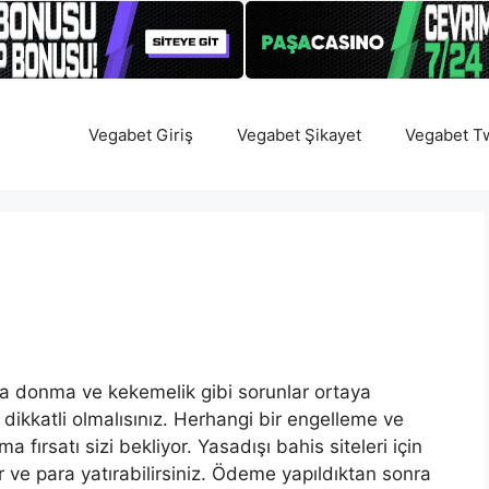
Vegabet Giriş
Vegabet Şikayet
Vegabet Tw
a donma ve kekemelik gibi sorunlar ortaya
 dikkatli olmalısınız. Herhangi bir engelleme ve
fırsatı sizi bekliyor. Yasadışı bahis siteleri için
ir ve para yatırabilirsiniz. Ödeme yapıldıktan sonra