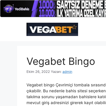
İçeriğe
atla
Vegabet Bingo
Ekim 26, 2022
Yazarı:
admin
Vegabet bingo Çevrimiçi tombala sırasınd
çıkabilir. Bu nedenle bahis sitesi seçerken
takılma sorunu yaşamadan bahislere katılma 
mevcut giriş adresinizi girerek kayıt olabil