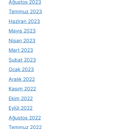
Ağustos 2023
Temmuz 2023
Haziran 2023
Mayıs 2023
Nisan 2023
Mart 2023
Şubat 2023
Ocak 2023
Aralık 2022
Kasım 2022
Ekim 2022
Eylül 2022
Ağustos 2022
Temmuz 2022