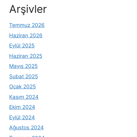
Arşivler
Temmuz 2026
Haziran 2026
Eylül 2025
Haziran 2025
Mayıs 2025
Şubat 2025
Ocak 2025
Kasım 2024
Ekim 2024
Eylül 2024
Ağustos 2024