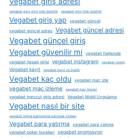
Vegabet giriş adresi
vegabet giriş giriş linki özelliği
vegabet giriş linki özelliği
Vegabet giriş yap
vegabet güncel
Vegabet güncel adresi
vegabet güncel adres
Vegabet güncel giriş
Vegabet güvenilir mi
vegabet hakkında
vegabet instagram
vegabet hesap girişi
vegabet i̇şlemi
Vegabet kayıt
vegabet kayıt ve üyelik
Vegabet kaç oldu
vegabet maç izle
vegabet maç izleme
vegabet maç öncesi
vegabet mevcut giriş adresi
Vegabet Mobil Uygulama
Vegabet nasıl bir site
vegabet online bahislerine katılmak siteleri
Vegabet para yatırma
vegabet para çekme
vegabet promosyon
vegabet poker kuralları