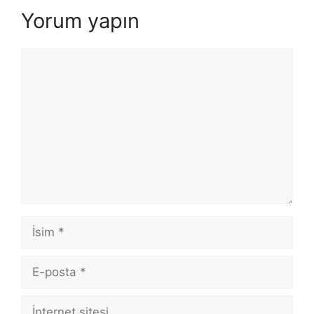
Yorum yapın
Yorum
İsim
E-
posta
İnternet