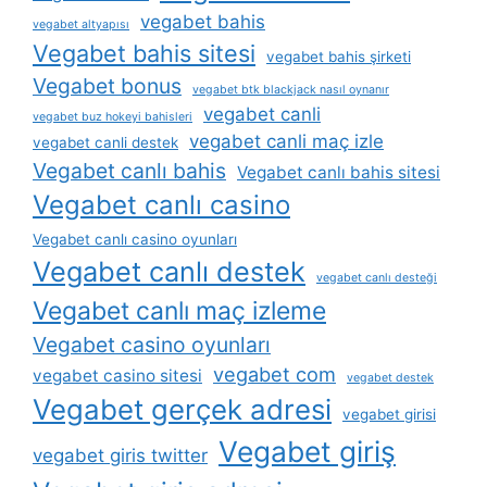
vegabet bahis
vegabet altyapısı
Vegabet bahis sitesi
vegabet bahis şirketi
Vegabet bonus
vegabet btk blackjack nasıl oynanır
vegabet canli
vegabet buz hokeyi bahisleri
vegabet canli maç izle
vegabet canli destek
Vegabet canlı bahis
Vegabet canlı bahis sitesi
Vegabet canlı casino
Vegabet canlı casino oyunları
Vegabet canlı destek
vegabet canlı desteği
Vegabet canlı maç izleme
Vegabet casino oyunları
vegabet com
vegabet casino sitesi
vegabet destek
Vegabet gerçek adresi
vegabet girisi
Vegabet giriş
vegabet giris twitter