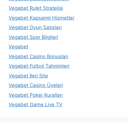
Vegabet Rulet Stratejisi
Vegabet Kapsamlı Hizmetler
Vegabet Oyun Satışları
Vegabet Spor Bilgileri
Vegabet
Vegabet Casino Bonusları
Vegabet Futbol Tahminleri
Vegabet İleri Site
Vegabet Casino Üyeleri
Vegabet Poker Kuralları
Vegabet Game Live TV