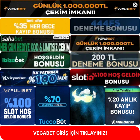
×
VEGABET GİRİŞ İÇİN TIKLAYINIZ!