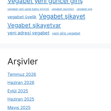
Vegabet yeni güncel giriş
vegabet yeni sanal bahis girişimi
vegabet çevrimiçi
vegabet üye
Vegabet şikayet
vegabet üyelik
Vegabet şikayetvar
yeni adresi vegabet
yeni giris vegabet
Arşivler
Temmuz 2026
Haziran 2026
Eylül 2025
Haziran 2025
Mayıs 2025