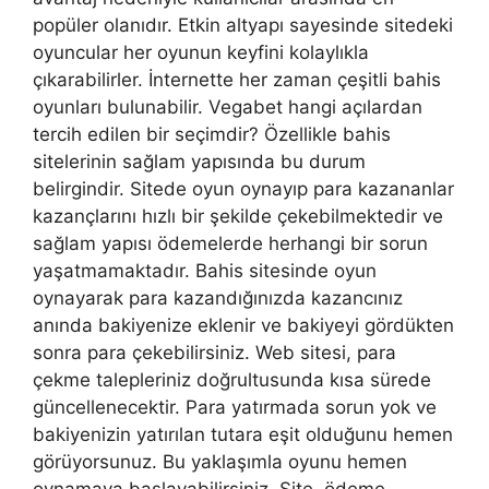
popüler olanıdır. Etkin altyapı sayesinde sitedeki
oyuncular her oyunun keyfini kolaylıkla
çıkarabilirler. İnternette her zaman çeşitli bahis
oyunları bulunabilir. Vegabet hangi açılardan
tercih edilen bir seçimdir? Özellikle bahis
sitelerinin sağlam yapısında bu durum
belirgindir. Sitede oyun oynayıp para kazananlar
kazançlarını hızlı bir şekilde çekebilmektedir ve
sağlam yapısı ödemelerde herhangi bir sorun
yaşatmamaktadır. Bahis sitesinde oyun
oynayarak para kazandığınızda kazancınız
anında bakiyenize eklenir ve bakiyeyi gördükten
sonra para çekebilirsiniz. Web sitesi, para
çekme talepleriniz doğrultusunda kısa sürede
güncellenecektir. Para yatırmada sorun yok ve
bakiyenizin yatırılan tutara eşit olduğunu hemen
görüyorsunuz. Bu yaklaşımla oyunu hemen
oynamaya başlayabilirsiniz. Site, ödeme