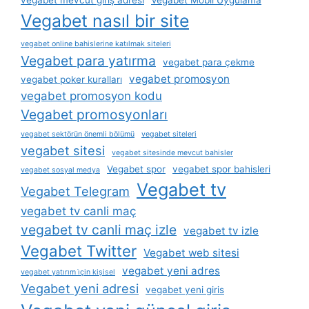
Vegabet nasıl bir site
vegabet online bahislerine katılmak siteleri
Vegabet para yatırma
vegabet para çekme
vegabet promosyon
vegabet poker kuralları
vegabet promosyon kodu
Vegabet promosyonları
vegabet sektörün önemli bölümü
vegabet siteleri
vegabet sitesi
vegabet sitesinde mevcut bahisler
Vegabet spor
vegabet spor bahisleri
vegabet sosyal medya
Vegabet tv
Vegabet Telegram
vegabet tv canli maç
vegabet tv canli maç izle
vegabet tv izle
Vegabet Twitter
Vegabet web sitesi
vegabet yeni adres
vegabet yatırım i̇çin kişisel
Vegabet yeni adresi
vegabet yeni giris