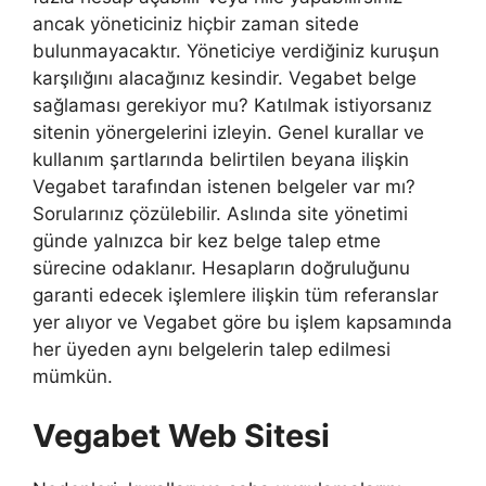
ancak yöneticiniz hiçbir zaman sitede
bulunmayacaktır. Yöneticiye verdiğiniz kuruşun
karşılığını alacağınız kesindir. Vegabet belge
sağlaması gerekiyor mu? Katılmak istiyorsanız
sitenin yönergelerini izleyin. Genel kurallar ve
kullanım şartlarında belirtilen beyana ilişkin
Vegabet tarafından istenen belgeler var mı?
Sorularınız çözülebilir. Aslında site yönetimi
günde yalnızca bir kez belge talep etme
sürecine odaklanır. Hesapların doğruluğunu
garanti edecek işlemlere ilişkin tüm referanslar
yer alıyor ve Vegabet göre bu işlem kapsamında
her üyeden aynı belgelerin talep edilmesi
mümkün.
Vegabet Web Sitesi