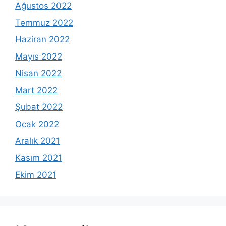
Ağustos 2022
Temmuz 2022
Haziran 2022
Mayıs 2022
Nisan 2022
Mart 2022
Şubat 2022
Ocak 2022
Aralık 2021
Kasım 2021
Ekim 2021