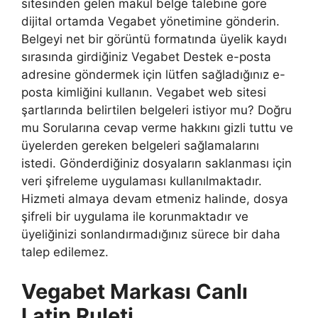
sitesinden gelen makul belge talebine göre
dijital ortamda Vegabet yönetimine gönderin.
Belgeyi net bir görüntü formatında üyelik kaydı
sırasında girdiğiniz Vegabet Destek e-posta
adresine göndermek için lütfen sağladığınız e-
posta kimliğini kullanın. Vegabet web sitesi
şartlarında belirtilen belgeleri istiyor mu? Doğru
mu Sorularına cevap verme hakkını gizli tuttu ve
üyelerden gereken belgeleri sağlamalarını
istedi. Gönderdiğiniz dosyaların saklanması için
veri şifreleme uygulaması kullanılmaktadır.
Hizmeti almaya devam etmeniz halinde, dosya
şifreli bir uygulama ile korunmaktadır ve
üyeliğinizi sonlandırmadığınız sürece bir daha
talep edilemez.
Vegabet Markası Canlı
Latin Ruleti