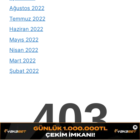
Ağustos 2022
Temmuz 2022
Haziran 2022
Mayıs 2022
Nisan 2022
Mart 2022
Şubat 2022
Ocak 2022
Aralık 2021
Kasım 2021
Ekim 2021
×