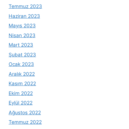
Temmuz 2023
Haziran 2023
Mayıs 2023
Nisan 2023
Mart 2023
Şubat 2023
Ocak 2023
Aralık 2022
Kasım 2022
Ekim 2022
Eylül 2022
Ağustos 2022
Temmuz 2022