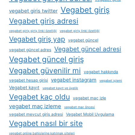
Vegabet giriş
vegabet giris twitter
Vegabet giriş adresi
vegabet giriş giriş linki özelliği
vegabet giriş linki özelliği
Vegabet giriş yap
vegabet güncel
Vegabet güncel adresi
vegabet güncel adres
Vegabet güncel giriş
Vegabet güvenilir mi
vegabet hakkında
vegabet instagram
vegabet hesap girişi
vegabet i̇şlemi
Vegabet kayıt
vegabet kayıt ve üyelik
Vegabet kaç oldu
vegabet maç izle
vegabet maç izleme
vegabet maç öncesi
vegabet mevcut giriş adresi
Vegabet Mobil Uygulama
Vegabet nasıl bir site
vegabet online bahislerine katılmak siteleri