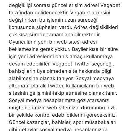
değişikliği sonrası güncel erişim adresi Vegabet
tarafından belirlenecektir. Vegabet adresini
değiştirirken bu işlemin uzun süreceği
konusunda şüpheleri vardı. Adres değişiklikleri
çok kısa sürede tamamlanabilmektedir.
Oyuncuların yeni bir web sitesi adresi
beklemesine gerek yoktur. Bayiler kısa bir süre
için yeni adreslerini bahis amaçlı kullanmaya
devam edebilirler. Vegabet Twitter seçeneği,
bahisçilerin üye olmadan site hakkında bilgi
alabilmesine olanak tanıyor. Sosyal medyaya
alternatif olarak Twitter, kullanıcıların bir web
sitesinin gelişimini takip etmesine olanak tanır.
Sosyal medya hesaplarımıza göz atarsanız
müşterilerimizin web sitemizin durumunu hızlı
bir şekilde kontrol edebildiklerini göreceksiniz.
Güncel kazançlar, bahisler, spor müsabakaları
gibi detaylar sosyal medya hesaplarınızda