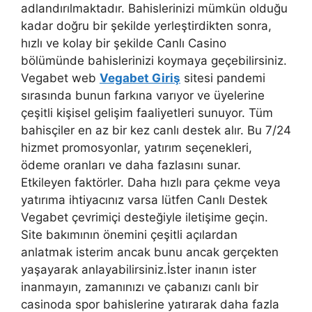
adlandırılmaktadır. Bahislerinizi mümkün olduğu
kadar doğru bir şekilde yerleştirdikten sonra,
hızlı ve kolay bir şekilde Canlı Casino
bölümünde bahislerinizi koymaya geçebilirsiniz.
Vegabet web
Vegabet Giriş
sitesi pandemi
sırasında bunun farkına varıyor ve üyelerine
çeşitli kişisel gelişim faaliyetleri sunuyor. Tüm
bahisçiler en az bir kez canlı destek alır. Bu 7/24
hizmet promosyonlar, yatırım seçenekleri,
ödeme oranları ve daha fazlasını sunar.
Etkileyen faktörler. Daha hızlı para çekme veya
yatırıma ihtiyacınız varsa lütfen Canlı Destek
Vegabet çevrimiçi desteğiyle iletişime geçin.
Site bakımının önemini çeşitli açılardan
anlatmak isterim ancak bunu ancak gerçekten
yaşayarak anlayabilirsiniz.İster inanın ister
inanmayın, zamanınızı ve çabanızı canlı bir
casinoda spor bahislerine yatırarak daha fazla