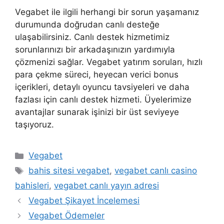
Vegabet ile ilgili herhangi bir sorun yaşamanız
durumunda doğrudan canlı desteğe
ulaşabilirsiniz. Canlı destek hizmetimiz
sorunlarınızı bir arkadaşınızın yardımıyla
çözmenizi sağlar. Vegabet yatırım soruları, hızlı
para çekme süreci, heyecan verici bonus
içerikleri, detaylı oyuncu tavsiyeleri ve daha
fazlası için canlı destek hizmeti. Üyelerimize
avantajlar sunarak işinizi bir üst seviyeye
taşıyoruz.
Kategoriler
Vegabet
Etiketler
bahis sitesi vegabet
,
vegabet canlı casino
bahisleri
,
vegabet canlı yayın adresi
Vegabet Şikayet İncelemesi
Vegabet Ödemeler