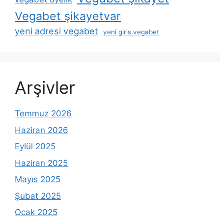
Vegabet şikayetvar
yeni adresi vegabet
yeni giris vegabet
Arşivler
Temmuz 2026
Haziran 2026
Eylül 2025
Haziran 2025
Mayıs 2025
Şubat 2025
Ocak 2025