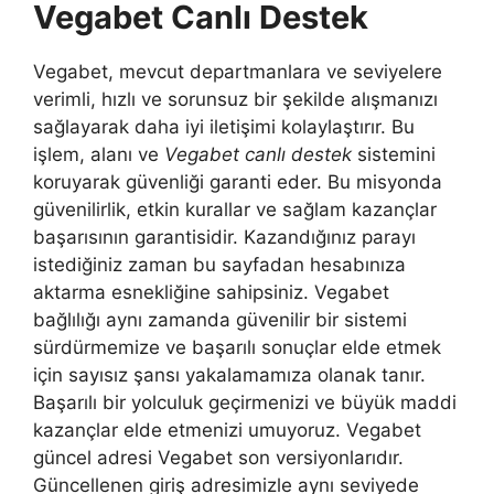
Vegabet Canlı Destek
Vegabet, mevcut departmanlara ve seviyelere
verimli, hızlı ve sorunsuz bir şekilde alışmanızı
sağlayarak daha iyi iletişimi kolaylaştırır. Bu
işlem, alanı ve
Vegabet canlı destek
sistemini
koruyarak güvenliği garanti eder. Bu misyonda
güvenilirlik, etkin kurallar ve sağlam kazançlar
başarısının garantisidir. Kazandığınız parayı
istediğiniz zaman bu sayfadan hesabınıza
aktarma esnekliğine sahipsiniz. Vegabet
bağlılığı aynı zamanda güvenilir bir sistemi
sürdürmemize ve başarılı sonuçlar elde etmek
için sayısız şansı yakalamamıza olanak tanır.
Başarılı bir yolculuk geçirmenizi ve büyük maddi
kazançlar elde etmenizi umuyoruz. Vegabet
güncel adresi Vegabet son versiyonlarıdır.
Güncellenen giriş adresimizle aynı seviyede