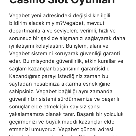
Vegabet yeni adresindeki değişiklikle ilgili
bildirim alacak mıyım?Vegabet, mevcut
departmanlara ve seviyelere verimli, hızlı ve
sorunsuz bir şekilde alışmanızı sağlayarak daha
iyi iletişimi kolaylaştırır. Bu işlem, alanı ve
Vegabet sistemini koruyarak güvenliği garanti
eder. Bu misyonda güvenilirlik, etkin kurallar ve
sağlam kazançlar başarısının garantisidir.
Kazandığınız parayı istediğiniz zaman bu
sayfadan hesabınıza aktarma esnekliğine
sahipsiniz. Vegabet bağlılığı aynı zamanda
güvenilir bir sistemi sürdürmemize ve başarılı
sonuçlar elde etmek için sayısız şansı
yakalamamıza olanak tanır. Başarılı bir yolculuk
geçirmenizi ve büyük maddi kazançlar elde
etmenizi umuyoruz. Vegabet güncel adresi