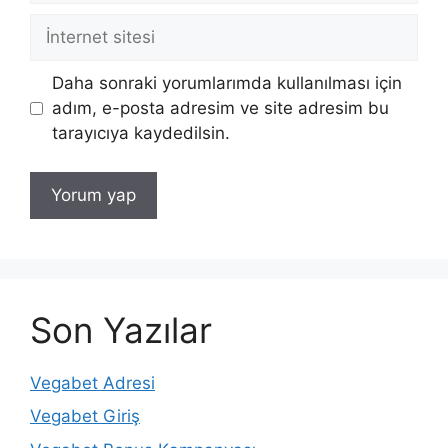
İnternet
sitesi
Daha sonraki yorumlarımda kullanılması için
adım, e-posta adresim ve site adresim bu
tarayıcıya kaydedilsin.
Son Yazılar
Vegabet Adresi
Vegabet Giriş