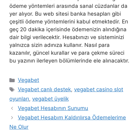
ödeme yöntemleri arasında sanal cüzdanlar da
yer alıyor. Bu web sitesi banka hesapları gibi
çeşitli ödeme yöntemlerini kabul etmektedir. En
geç 20 dakika içerisinde ödemenizin alındığına
dair bilgi verilecektir. Hesabınızı ve sisteminizi
yalnızca sizin adınıza kullanır. Nasıl para
kazanılır, güncel kurallar ve para çekme süreci
bu yazının ilerleyen bölümlerinde ele alınacaktır.
Kategoriler
Vegabet
Etiketler
Vegabet canlı destek
,
vegabet casino slot
oyunları
,
vegabet üyelik
Vegabet Hesabının Sunumu
Vegabet Hesabım Kaldırılırsa Ödemelerime
Ne Olur