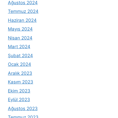
Ağustos 2024
Temmuz 2024
Haziran 2024
Mayıs 2024
Nisan 2024
Mart 2024
Şubat 2024
Ocak 2024
Aralık 2023
Kasım 2023
Ekim 2023
Eylül 2023
Ağustos 2023
Temmuz 2023