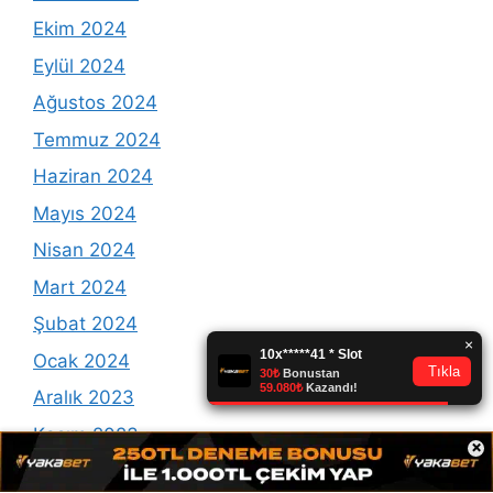
Ekim 2024
Eylül 2024
Ağustos 2024
Temmuz 2024
Haziran 2024
Mayıs 2024
Nisan 2024
Mart 2024
Şubat 2024
Ocak 2024
Aralık 2023
Kasım 2023
×
Ekim 2023