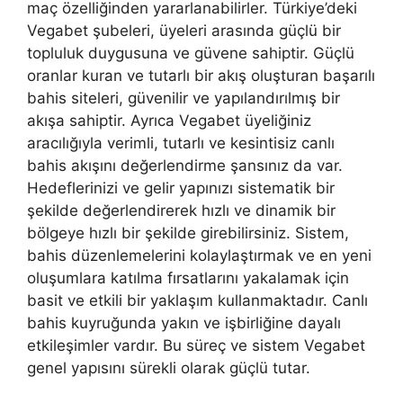
maç özelliğinden yararlanabilirler. Türkiye’deki
Vegabet şubeleri, üyeleri arasında güçlü bir
topluluk duygusuna ve güvene sahiptir. Güçlü
oranlar kuran ve tutarlı bir akış oluşturan başarılı
bahis siteleri, güvenilir ve yapılandırılmış bir
akışa sahiptir. Ayrıca Vegabet üyeliğiniz
aracılığıyla verimli, tutarlı ve kesintisiz canlı
bahis akışını değerlendirme şansınız da var.
Hedeflerinizi ve gelir yapınızı sistematik bir
şekilde değerlendirerek hızlı ve dinamik bir
bölgeye hızlı bir şekilde girebilirsiniz. Sistem,
bahis düzenlemelerini kolaylaştırmak ve en yeni
oluşumlara katılma fırsatlarını yakalamak için
basit ve etkili bir yaklaşım kullanmaktadır. Canlı
bahis kuyruğunda yakın ve işbirliğine dayalı
etkileşimler vardır. Bu süreç ve sistem Vegabet
genel yapısını sürekli olarak güçlü tutar.