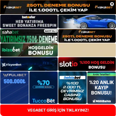
×
VEGABET GİRİŞ İÇİN TIKLAYINIZ!