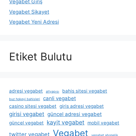
Vegabet Giriş
Vegabet Şikayet
Vegabet Yeni Adresi
Etiket Bulutu
adresi vegabet
bahis sitesi vegabet
altyapısı
canli vegabet
buz hokeyi bahisleri
casino sitesi vegabet
giris adresi vegabet
girisi vegabet
güncel adresi vegabet
kayit vegabet
güncel vegabet
mobil vegabet
Vegabet
twitter vegabet
vegabet abonelik