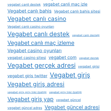
vegabet canli maç izle
vegabet canli destek
Vegabet canlı bahis
Vegabet canlı bahis sitesi
Vegabet canlı casino
Vegabet canlı casino oyunları
Vegabet canlı destek
vegabet canlı desteği
Vegabet canlı maç izleme
Vegabet casino oyunları
vegabet com
vegabet casino sitesi
vegabet destek
Vegabet gerçek adresi
vegabet girisi
Vegabet giriş
vegabet giris twitter
Vegabet giriş adresi
vegabet giriş giriş linki özelliği
vegabet giriş linki özelliği
Vegabet giriş yap
vegabet güncel
Vegabet güncel adresi
vegabet güncel adres