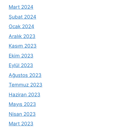
Mart 2024
Şubat 2024
Ocak 2024
Aralık 2023
Kasım 2023
Ekim 2023
Eylül 2023
Ağustos 2023
Temmuz 2023
Haziran 2023
Mayıs 2023
Nisan 2023
Mart 2023