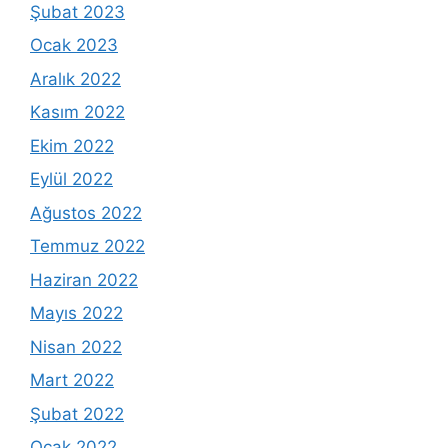
Şubat 2023
Ocak 2023
Aralık 2022
Kasım 2022
Ekim 2022
Eylül 2022
Ağustos 2022
Temmuz 2022
Haziran 2022
Mayıs 2022
Nisan 2022
Mart 2022
Şubat 2022
Ocak 2022