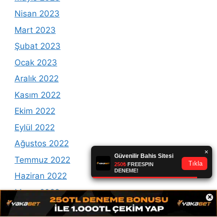
Nisan 2023
Mart 2023
Şubat 2023
Ocak 2023
Aralık 2022
Kasım 2022
Ekim 2022
Eylül 2022
Ağustos 2022
Temmuz 2022
Haziran 2022
Mayıs 2022
×
Nisan 2022