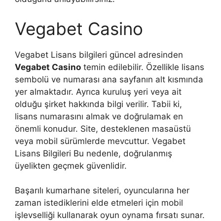
Vegabet Casino
Vegabet Lisans bilgileri güncel adresinden
Vegabet Casino
temin edilebilir. Özellikle lisans
sembolü ve numarası ana sayfanın alt kısmında
yer almaktadır. Ayrıca kuruluş yeri veya ait
olduğu şirket hakkında bilgi verilir. Tabii ki,
lisans numarasını almak ve doğrulamak en
önemli konudur. Site, desteklenen masaüstü
veya mobil sürümlerde mevcuttur. Vegabet
Lisans Bilgileri Bu nedenle, doğrulanmış
üyelikten geçmek güvenlidir.
Başarılı kumarhane siteleri, oyuncularına her
zaman istediklerini elde etmeleri için mobil
işlevselliği kullanarak oyun oynama fırsatı sunar.