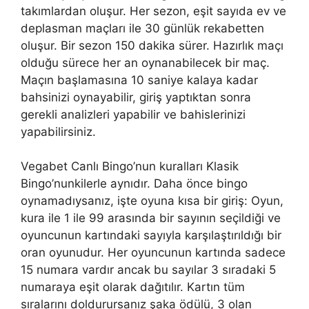
takımlardan oluşur. Her sezon, eşit sayıda ev ve
deplasman maçları ile 30 günlük rekabetten
oluşur. Bir sezon 150 dakika sürer. Hazırlık maçı
olduğu sürece her an oynanabilecek bir maç.
Maçın başlamasına 10 saniye kalaya kadar
bahsinizi oynayabilir, giriş yaptıktan sonra
gerekli analizleri yapabilir ve bahislerinizi
yapabilirsiniz.
Vegabet Canlı Bingo’nun kuralları Klasik
Bingo’nunkilerle aynıdır. Daha önce bingo
oynamadıysanız, işte oyuna kısa bir giriş: Oyun,
kura ile 1 ile 99 arasında bir sayının seçildiği ve
oyuncunun kartındaki sayıyla karşılaştırıldığı bir
oran oyunudur. Her oyuncunun kartında sadece
15 numara vardır ancak bu sayılar 3 sıradaki 5
numaraya eşit olarak dağıtılır. Kartın tüm
sıralarını doldurursanız şaka ödülü, 3 olan