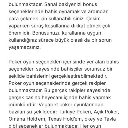
bulunmaktadır. Sanal bakiyenizi bonus
seçeneklerinde bahis oynamak ve ardından
para çekmek için kullanabilirsiniz. Çekim
yaparken sürüş koşullarına dikkat etmek çok
önemlidir. Bonusunuzu kurallarına uygun
kullandığınız sürece büyük olasılıkla bir sorun
yaşamazsınız.
Poker oyun seçenekleri içerisinde yer alan bahis
seçenekleri sayesinde bahisçiler sorunsuz bir
şekilde bahislerini gerçekleştirebilmektedir.
Poker oyun seçeneklerinde gerçek rakipler
bulunmaktadır. Bu gerçek rakipler sayesinde
gerçek casino heyecanı içinde bahis yapmak
mümkündür. Vegabet poker oyunlarından
bazıları şu şekildedir: Türkiye Pokeri, Açık Poker,
Omaha Hold’em, Texas Hold’em, okey ve Tavla
gibi seçenekler bulunmaktadır. Her oyun