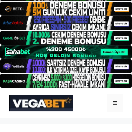
İçeriğe
atla
Menü