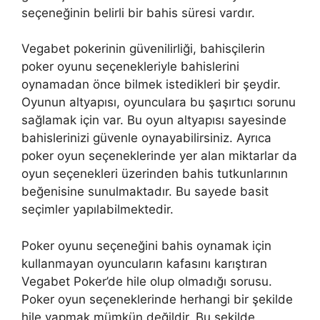
seçeneğinin belirli bir bahis süresi vardır.
Vegabet pokerinin güvenilirliği, bahisçilerin
poker oyunu seçenekleriyle bahislerini
oynamadan önce bilmek istedikleri bir şeydir.
Oyunun altyapısı, oyunculara bu şaşırtıcı sorunu
sağlamak için var. Bu oyun altyapısı sayesinde
bahislerinizi güvenle oynayabilirsiniz. Ayrıca
poker oyun seçeneklerinde yer alan miktarlar da
oyun seçenekleri üzerinden bahis tutkunlarının
beğenisine sunulmaktadır. Bu sayede basit
seçimler yapılabilmektedir.
Poker oyunu seçeneğini bahis oynamak için
kullanmayan oyuncuların kafasını karıştıran
Vegabet Poker’de hile olup olmadığı sorusu.
Poker oyun seçeneklerinde herhangi bir şekilde
hile yapmak mümkün değildir. Bu şekilde,