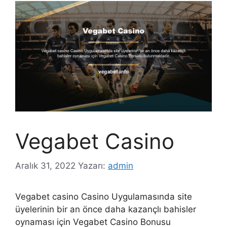
Vegabet Casino
Aralık 31, 2022
Yazarı:
admin
Vegabet casino Casino Uygulamasında site
üyelerinin bir an önce daha kazançlı bahisler
oynaması için Vegabet Casino Bonusu