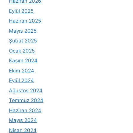
Haziran 2026
Eylül 2025
Haziran 2025
Mayıs 2025
Şubat 2025
Ocak 2025
Kasım 2024
Ekim 2024
Eylül 2024
Ağustos 2024
Temmuz 2024
Haziran 2024
Mayıs 2024
Nisan 2024