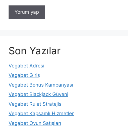
Son Yazılar
Vegabet Adresi
Vegabet Giriş
Vegabet Bonus Kampanyası
Vegabet Blackjack Güveni
Vegabet Rulet Stratejisi
Vegabet Kapsamlı Hizmetler
Vegabet Oyun Satışları