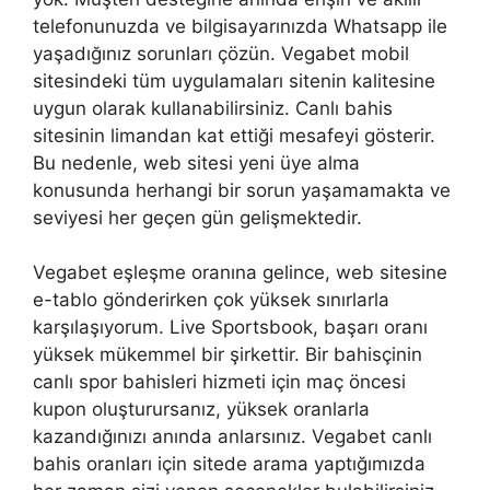
telefonunuzda ve bilgisayarınızda Whatsapp ile
yaşadığınız sorunları çözün. Vegabet mobil
sitesindeki tüm uygulamaları sitenin kalitesine
uygun olarak kullanabilirsiniz. Canlı bahis
sitesinin limandan kat ettiği mesafeyi gösterir.
Bu nedenle, web sitesi yeni üye alma
konusunda herhangi bir sorun yaşamamakta ve
seviyesi her geçen gün gelişmektedir.
Vegabet eşleşme oranına gelince, web sitesine
e-tablo gönderirken çok yüksek sınırlarla
karşılaşıyorum. Live Sportsbook, başarı oranı
yüksek mükemmel bir şirkettir. Bir bahisçinin
canlı spor bahisleri hizmeti için maç öncesi
kupon oluşturursanız, yüksek oranlarla
kazandığınızı anında anlarsınız. Vegabet canlı
bahis oranları için sitede arama yaptığımızda