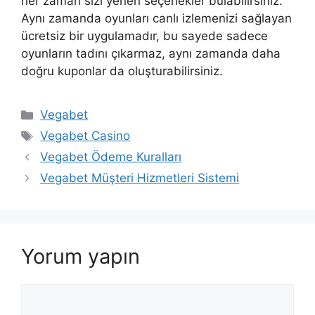
her zaman sizi yenen seçenekler bulabilirsiniz.
Aynı zamanda oyunları canlı izlemenizi sağlayan
ücretsiz bir uygulamadır, bu sayede sadece
oyunların tadını çıkarmaz, aynı zamanda daha
doğru kuponlar da oluşturabilirsiniz.
Kategoriler
Vegabet
Etiketler
Vegabet Casino
Vegabet Ödeme Kuralları
Vegabet Müşteri Hizmetleri Sistemi
Yorum yapın
Yorum