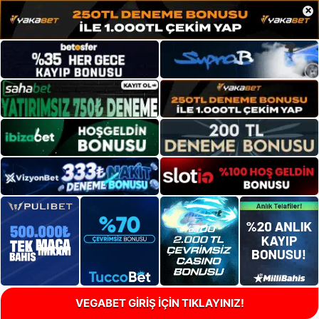
×
VEGABET GİRİŞ İÇİN TIKLAYINIZ!