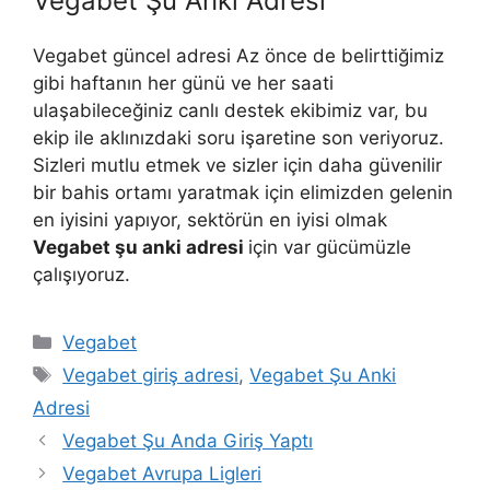
Vegabet Şu Anki Adresi
Vegabet güncel adresi Az önce de belirttiğimiz
gibi haftanın her günü ve her saati
ulaşabileceğiniz canlı destek ekibimiz var, bu
ekip ile aklınızdaki soru işaretine son veriyoruz.
Sizleri mutlu etmek ve sizler için daha güvenilir
bir bahis ortamı yaratmak için elimizden gelenin
en iyisini yapıyor, sektörün en iyisi olmak
Vegabet şu anki adresi
için var gücümüzle
çalışıyoruz.
Kategoriler
Vegabet
Etiketler
Vegabet giriş adresi
,
Vegabet Şu Anki
Adresi
Vegabet Şu Anda Giriş Yaptı
Vegabet Avrupa Ligleri