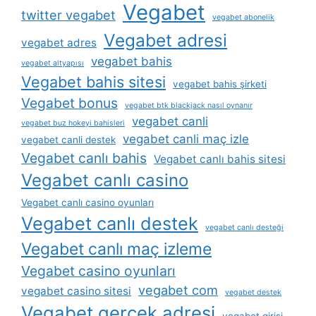
Vegabet
twitter vegabet
vegabet abonelik
Vegabet adresi
vegabet adres
vegabet bahis
vegabet altyapısı
Vegabet bahis sitesi
vegabet bahis şirketi
Vegabet bonus
vegabet btk blackjack nasıl oynanır
vegabet canli
vegabet buz hokeyi bahisleri
vegabet canli maç izle
vegabet canli destek
Vegabet canlı bahis
Vegabet canlı bahis sitesi
Vegabet canlı casino
Vegabet canlı casino oyunları
Vegabet canlı destek
vegabet canlı desteği
Vegabet canlı maç izleme
Vegabet casino oyunları
vegabet com
vegabet casino sitesi
vegabet destek
Vegabet gerçek adresi