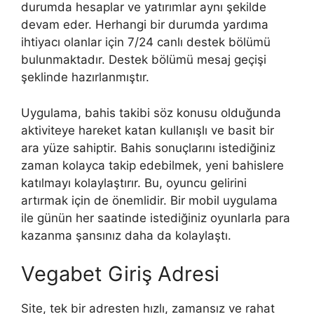
durumda hesaplar ve yatırımlar aynı şekilde
devam eder. Herhangi bir durumda yardıma
ihtiyacı olanlar için 7/24 canlı destek bölümü
bulunmaktadır. Destek bölümü mesaj geçişi
şeklinde hazırlanmıştır.
Uygulama, bahis takibi söz konusu olduğunda
aktiviteye hareket katan kullanışlı ve basit bir
ara yüze sahiptir. Bahis sonuçlarını istediğiniz
zaman kolayca takip edebilmek, yeni bahislere
katılmayı kolaylaştırır. Bu, oyuncu gelirini
artırmak için de önemlidir. Bir mobil uygulama
ile günün her saatinde istediğiniz oyunlarla para
kazanma şansınız daha da kolaylaştı.
Vegabet Giriş Adresi
Site, tek bir adresten hızlı, zamansız ve rahat