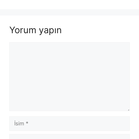
Yorum yapın
Yorum
İsim
E-