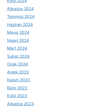
Eylül 2024
Ağustos 2024
Temmuz 2024
Haziran 2024
Mayıs 2024
Nisan 2024
Mart 2024
Şubat 2024
Ocak 2024
Aralık 2023
Kasım 2023
Ekim 2023
Eylül 2023
Ağustos 2023