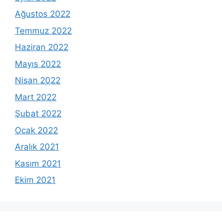
Ağustos 2022
Temmuz 2022
Haziran 2022
Mayıs 2022
Nisan 2022
Mart 2022
Şubat 2022
Ocak 2022
Aralık 2021
Kasım 2021
Ekim 2021