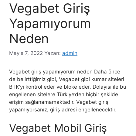
Vegabet Giriş
Yapamıyorum
Neden
Mayıs 7, 2022
Yazarı:
admin
Vegabet giriş yapamıyorum neden Daha önce
de belirttiğimiz gibi, Vegabet gibi kumar siteleri
BTK’yı kontrol eder ve bloke eder. Dolayısı ile bu
engellenen sitelere Türkiye’den hiçbir şekilde
erişim sağlanamamaktadır. Vegabet giriş
yapamıyorsanız, giriş adresi engellenecektir.
Vegabet Mobil Giriş