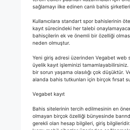
sağlamayı ilke edinen canlı bahis şirketler
Kullanıcılara standart spor bahislerinin öte
kayıt sürecindeki her talebi onaylamayaca
bahisçilerin ek ve önemli bir özelliği olma
neden olmuştur.
Yeni giriş adresi üzerinden Vegabet web si
üyelik kayıt işleminizi tamamlayabilirsiniz.
bir sorun yaşama olasılığı çok düşüktür. V
alanda bahis tutkunları için birçok fırsat 
Vegabet kayıt
Bahis sitelerinin tercih edilmesinin en öne
olmayan birçok özelliği bünyesinde barınd
gerekli olan hesap bilgileri, giriş bilgileri