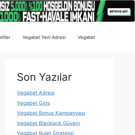
itter
Vegabet Yeni Adresi
Vegabet
Son Yazılar
Vegabet Adresi
Vegabet Giriş
Vegabet Bonus Kampanyası
Vegabet Blackjack Güveni
Vegabet Rulet Stratejisi