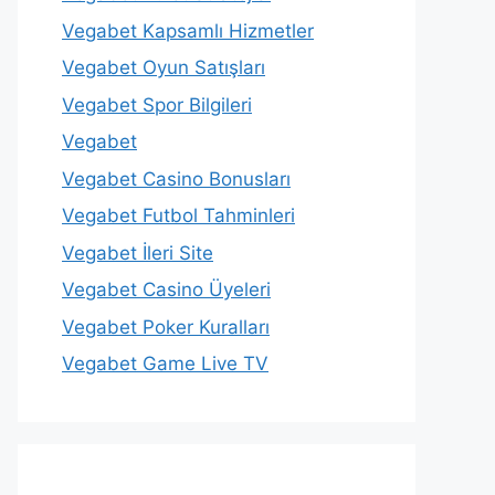
Vegabet Kapsamlı Hizmetler
Vegabet Oyun Satışları
Vegabet Spor Bilgileri
Vegabet
Vegabet Casino Bonusları
Vegabet Futbol Tahminleri
Vegabet İleri Site
Vegabet Casino Üyeleri
Vegabet Poker Kuralları
Vegabet Game Live TV