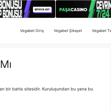
Vegabet Giriş
Vegabet Şikayet
Vegabet Tw
 Mı
an bir bahis sitesidir. Kuruluşundan bu yana bu