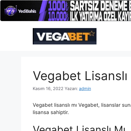
İçeriğe
atla
Vegabet Lisanslı
Kasım 16, 2022
Yazarı:
admin
Vegabet lisanslı mı Vegabet, lisanslar sun
lisansa sahiptir.
Vegabet Lisanslı Mı