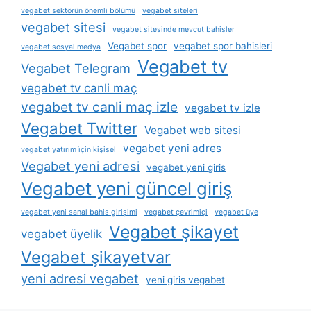
vegabet sektörün önemli bölümü
vegabet siteleri
vegabet sitesi
vegabet sitesinde mevcut bahisler
Vegabet spor
vegabet spor bahisleri
vegabet sosyal medya
Vegabet tv
Vegabet Telegram
vegabet tv canli maç
vegabet tv canli maç izle
vegabet tv izle
Vegabet Twitter
Vegabet web sitesi
vegabet yeni adres
vegabet yatırım i̇çin kişisel
Vegabet yeni adresi
vegabet yeni giris
Vegabet yeni güncel giriş
vegabet yeni sanal bahis girişimi
vegabet çevrimiçi
vegabet üye
Vegabet şikayet
vegabet üyelik
Vegabet şikayetvar
yeni adresi vegabet
yeni giris vegabet