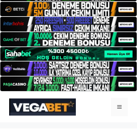
İçeriğe
atla
Menü