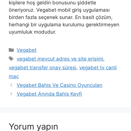
kişilere hoş geldin bonusunu şiddetle
öneriyoruz. Vegabet mobil giriş uygulaması
birden fazla seçenek sunar. En basit çözüm,
herhangi bir uygulama kurulumu gerektirmeyen
uyumluluk modudur.
Kategoriler
Vegabet
Etiketler
vegabet mevcut adres ve site erişimi
,
vegabet transfer onay süresi
,
vegabet tv canli
maç
Vegabet Bahis Ve Casino Oyuncuları
Vegabet Anında Bahis Keyfi
Yorum yapın