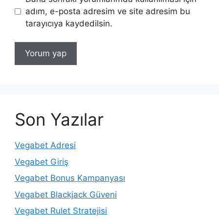
adım, e-posta adresim ve site adresim bu
tarayıcıya kaydedilsin.
Son Yazılar
Vegabet Adresi
Vegabet Giriş
Vegabet Bonus Kampanyası
Vegabet Blackjack Güveni
Vegabet Rulet Stratejisi