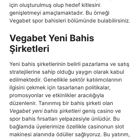
için oluşturulmuş olup hedef kitlesini
genişletmeyi amaçlamaktadır. Bu örneği
Vegabet spor bahisleri bölümünde bulabilirsiniz.
Vegabet Yeni Bahis
Şirketleri
Yeni bahis şirketlerinin belirli pazarlama ve satış
stratejilerine sahip olduğu yaygın olarak kabul
edilmektedir. Genellikle sektör katılımcılarının
ilgisini çekmek için tasarlanan politikalar,
promosyonlar ve etkinlikler aracılığıyla
düzenlenir. Tanınmış bir bahis şirketi olan
Vegabet yeni bahis şirketleri
geniş casino ve
spor bahis fırsatları yelpazesiyle ünlüdür. Bu
bağlamda üyelerimize özellikle casinonun slot
makinesi alanında ödüller sağlıyoruz. Bu yatırım,