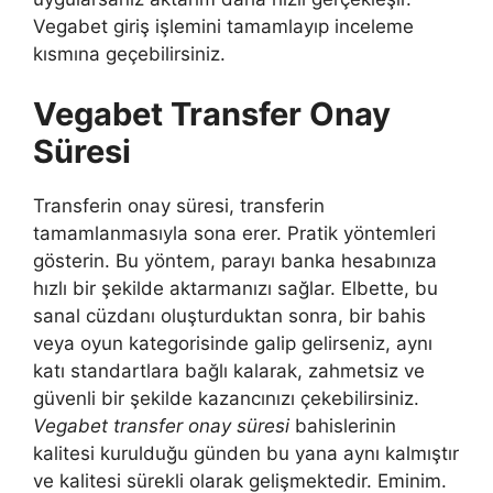
Vegabet giriş işlemini tamamlayıp inceleme
kısmına geçebilirsiniz.
Vegabet Transfer Onay
Süresi
Transferin onay süresi, transferin
tamamlanmasıyla sona erer. Pratik yöntemleri
gösterin. Bu yöntem, parayı banka hesabınıza
hızlı bir şekilde aktarmanızı sağlar. Elbette, bu
sanal cüzdanı oluşturduktan sonra, bir bahis
veya oyun kategorisinde galip gelirseniz, aynı
katı standartlara bağlı kalarak, zahmetsiz ve
güvenli bir şekilde kazancınızı çekebilirsiniz.
Vegabet transfer onay süresi
bahislerinin
kalitesi kurulduğu günden bu yana aynı kalmıştır
ve kalitesi sürekli olarak gelişmektedir. Eminim.