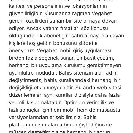
kalitesi ve personelinin ve lokasyonlarının
güvenilirliğidir. Kusurlarına rağmen Vegabet
gerekli özellikleri sunan bir site olmaya devam
ediyor. Ancak yatırım fırsatları söz konusu
olduğunda, ilk aboneliğini satın almayı planlayan
kişilere hoş geldin bonusunu şiddetle
öneriyoruz. Vegabet mobil giriş uygulaması
birden fazla seçenek sunar. En basit çözüm,
herhangi bir uygulama kurulumu gerektirmeyen
uyumluluk modudur. Bahis sitenizin alan adını
değiştirmeniz, bahis kurallarındaki herhangi bir
değişikliği etkilemeyecektir. Şu anda web sitesi
düzenlemeleri aynı kurallar dizisiyle daha fazla
verimlilik sunmaktadır. Optimum verimlilik ve
hızlı sonuçlar için hem mobil hem de masaüstü
versiyonlarından erişebilirsiniz. Bahis
platformunuzun alan adını değiştirdiğinizde
müşteri desteğimiz size herhangi bir sorun