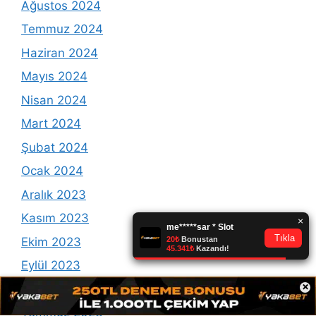
Ağustos 2024
Temmuz 2024
Haziran 2024
Mayıs 2024
Nisan 2024
Mart 2024
Şubat 2024
Ocak 2024
Aralık 2023
Kasım 2023
Ekim 2023
Eylül 2023
×
Ağustos 2023
Temmuz 2023