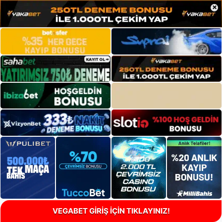
×
VEGABET GİRİŞ İÇİN TIKLAYINIZ!