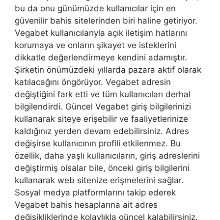
bu da onu günümüzde kullanıcılar için en
güvenilir bahis sitelerinden biri haline getiriyor.
Vegabet kullanıcılarıyla açık iletişim hatlarını
korumaya ve onların şikayet ve isteklerini
dikkatle değerlendirmeye kendini adamıştır.
Şirketin önümüzdeki yıllarda pazara aktif olarak
katılacağını öngörüyor. Vegabet adresin
değiştiğini fark etti ve tüm kullanıcıları derhal
bilgilendirdi. Güncel Vegabet giriş bilgilerinizi
kullanarak siteye erişebilir ve faaliyetlerinize
kaldığınız yerden devam edebilirsiniz. Adres
değişirse kullanıcının profili etkilenmez. Bu
özellik, daha yaşlı kullanıcıların, giriş adreslerini
değiştirmiş olsalar bile, önceki giriş bilgilerini
kullanarak web sitenize erişmelerini sağlar.
Sosyal medya platformlarını takip ederek
Vegabet bahis hesaplarına ait adres
değişikliklerinde kolaylıkla güncel kalabilirsiniz.