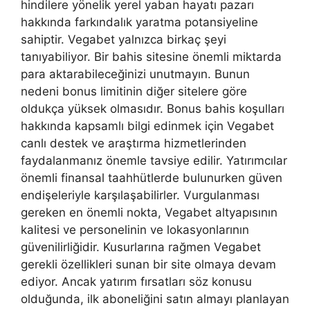
hindilere yönelik yerel yaban hayatı pazarı
hakkında farkındalık yaratma potansiyeline
sahiptir. Vegabet yalnızca birkaç şeyi
tanıyabiliyor. Bir bahis sitesine önemli miktarda
para aktarabileceğinizi unutmayın. Bunun
nedeni bonus limitinin diğer sitelere göre
oldukça yüksek olmasıdır. Bonus bahis koşulları
hakkında kapsamlı bilgi edinmek için Vegabet
canlı destek ve araştırma hizmetlerinden
faydalanmanız önemle tavsiye edilir. Yatırımcılar
önemli finansal taahhütlerde bulunurken güven
endişeleriyle karşılaşabilirler. Vurgulanması
gereken en önemli nokta, Vegabet altyapısının
kalitesi ve personelinin ve lokasyonlarının
güvenilirliğidir. Kusurlarına rağmen Vegabet
gerekli özellikleri sunan bir site olmaya devam
ediyor. Ancak yatırım fırsatları söz konusu
olduğunda, ilk aboneliğini satın almayı planlayan