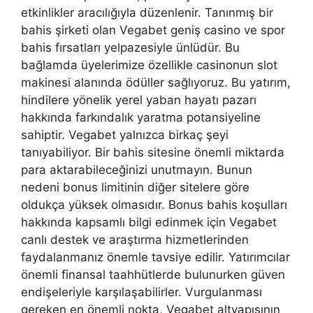
etkinlikler aracılığıyla düzenlenir. Tanınmış bir
bahis şirketi olan Vegabet geniş casino ve spor
bahis fırsatları yelpazesiyle ünlüdür. Bu
bağlamda üyelerimize özellikle casinonun slot
makinesi alanında ödüller sağlıyoruz. Bu yatırım,
hindilere yönelik yerel yaban hayatı pazarı
hakkında farkındalık yaratma potansiyeline
sahiptir. Vegabet yalnızca birkaç şeyi
tanıyabiliyor. Bir bahis sitesine önemli miktarda
para aktarabileceğinizi unutmayın. Bunun
nedeni bonus limitinin diğer sitelere göre
oldukça yüksek olmasıdır. Bonus bahis koşulları
hakkında kapsamlı bilgi edinmek için Vegabet
canlı destek ve araştırma hizmetlerinden
faydalanmanız önemle tavsiye edilir. Yatırımcılar
önemli finansal taahhütlerde bulunurken güven
endişeleriyle karşılaşabilirler. Vurgulanması
gereken en önemli nokta, Vegabet altyapısının