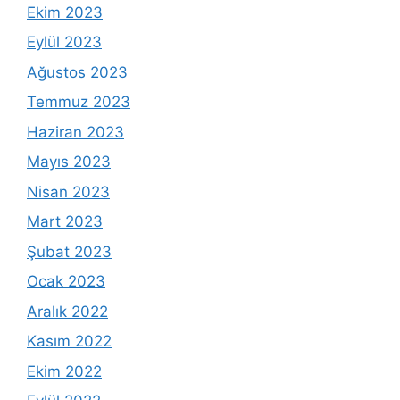
Ekim 2023
Eylül 2023
Ağustos 2023
Temmuz 2023
Haziran 2023
Mayıs 2023
Nisan 2023
Mart 2023
Şubat 2023
Ocak 2023
Aralık 2022
Kasım 2022
Ekim 2022