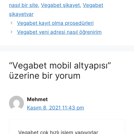
nasıl bir site
,
Vegabet şikayet
,
Vegabet
şikayetvar
Vegabet kayıt olma prosedürleri
Vegabet yeni adresi nasıl öğrenirim
“Vegabet mobil altyapısı”
üzerine bir yorum
Mehmet
Kasım 8, 2021 11:43 pm
Vegabet çok hızlı işlem yapıyorlar