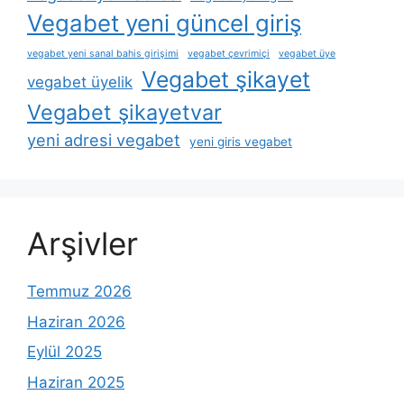
Vegabet yeni güncel giriş
vegabet yeni sanal bahis girişimi
vegabet çevrimiçi
vegabet üye
Vegabet şikayet
vegabet üyelik
Vegabet şikayetvar
yeni adresi vegabet
yeni giris vegabet
Arşivler
Temmuz 2026
Haziran 2026
Eylül 2025
Haziran 2025