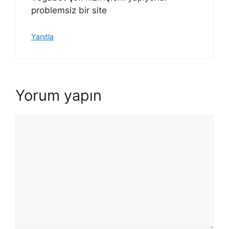
problemsiz bir site
Yanıtla
Yorum yapın
Yorum