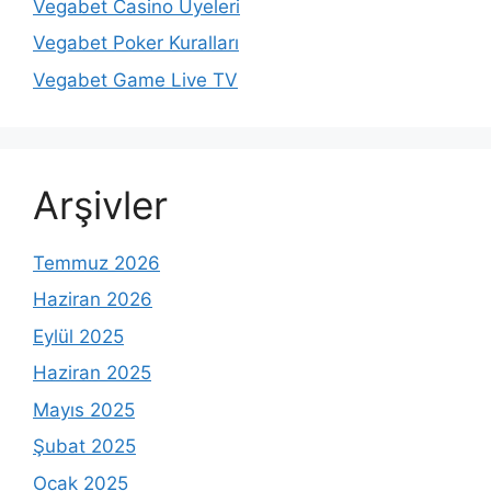
Vegabet Casino Üyeleri
Vegabet Poker Kuralları
Vegabet Game Live TV
Arşivler
Temmuz 2026
Haziran 2026
Eylül 2025
Haziran 2025
Mayıs 2025
Şubat 2025
Ocak 2025