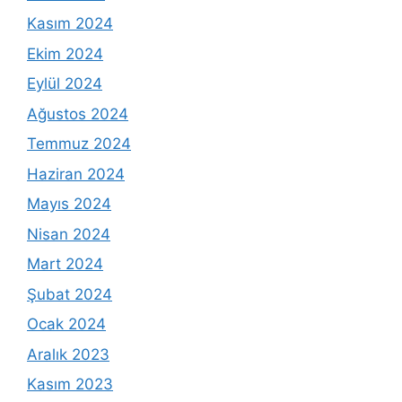
Kasım 2024
Ekim 2024
Eylül 2024
Ağustos 2024
Temmuz 2024
Haziran 2024
Mayıs 2024
Nisan 2024
Mart 2024
Şubat 2024
Ocak 2024
Aralık 2023
Kasım 2023