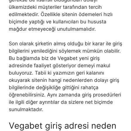
ülkemizdeki müşteriler tarafından tercih
edilmektedir. Özellikle sitenin ödemeleri hızlı
biçimde yaptığı ve kullanıcıları bu hususta
mağdur etmeyeceği unutulmamalıdır.
Son olarak şirketin almış olduğu bir karar ile giriş
bilgilerini yenilediğini söylemek mümkün olabilir.
Bu bağlamda biz de Vegabet yeni giriş
adresinde faaliyet gösteriyor demeyi makul
buluyoruz. Tabii ki yazımızın geri kalanını
okuyarak sitenin hangi nedenlerden dolayı giriş
bilgilerinde değişikliğe gittiğini rahatça
öğrenebilirsiniz. Aynı zamanda giriş prosedürleri
ile ilgili diğer ayrıntılar da sizlere net biçimde
sunulmaktadır.
Vegabet giriş adresi neden