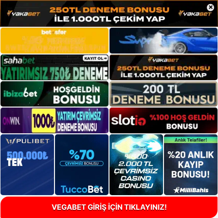
×
VEGABET GİRİŞ İÇİN TIKLAYINIZ!