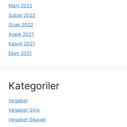
Mart 2022
Şubat 2022
Ocak 2022
Aralık 2021
Kasım 2021
Ekim 2021
Kategoriler
Vegabet
Vegabet Giriş
Vegabet Şikayet