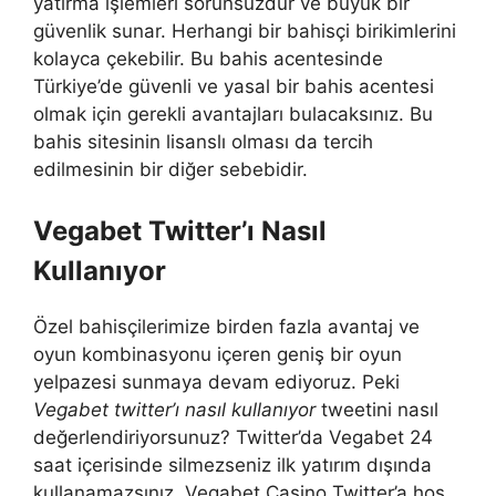
yatırma işlemleri sorunsuzdur ve büyük bir
güvenlik sunar. Herhangi bir bahisçi birikimlerini
kolayca çekebilir. Bu bahis acentesinde
Türkiye’de güvenli ve yasal bir bahis acentesi
olmak için gerekli avantajları bulacaksınız. Bu
bahis sitesinin lisanslı olması da tercih
edilmesinin bir diğer sebebidir.
Vegabet Twitter’ı Nasıl
Kullanıyor
Özel bahisçilerimize birden fazla avantaj ve
oyun kombinasyonu içeren geniş bir oyun
yelpazesi sunmaya devam ediyoruz. Peki
Vegabet twitter’ı nasıl kullanıyor
tweetini nasıl
değerlendiriyorsunuz? Twitter’da Vegabet 24
saat içerisinde silmezseniz ilk yatırım dışında
kullanamazsınız. Vegabet Casino Twitter’a hoş