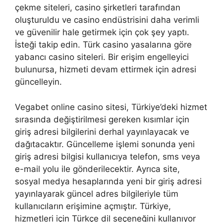
çekme siteleri, casino şirketleri tarafından
oluşturuldu ve casino endüstrisini daha verimli
ve güvenilir hale getirmek için çok şey yaptı.
İsteği takip edin. Türk casino yasalarına göre
yabancı casino siteleri. Bir erişim engelleyici
bulunursa, hizmeti devam ettirmek için adresi
güncelleyin.
Vegabet online casino sitesi, Türkiye’deki hizmet
sırasında değiştirilmesi gereken kısımlar için
giriş adresi bilgilerini derhal yayınlayacak ve
dağıtacaktır. Güncelleme işlemi sonunda yeni
giriş adresi bilgisi kullanıcıya telefon, sms veya
e-mail yolu ile gönderilecektir. Ayrıca site,
sosyal medya hesaplarında yeni bir giriş adresi
yayınlayarak güncel adres bilgileriyle tüm
kullanıcıların erişimine açmıştır. Türkiye,
hizmetleri için Türkçe dil seçeneğini kullanıyor