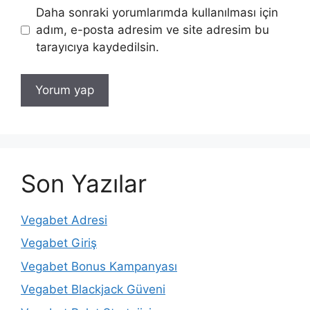
Daha sonraki yorumlarımda kullanılması için
adım, e-posta adresim ve site adresim bu
tarayıcıya kaydedilsin.
Son Yazılar
Vegabet Adresi
Vegabet Giriş
Vegabet Bonus Kampanyası
Vegabet Blackjack Güveni