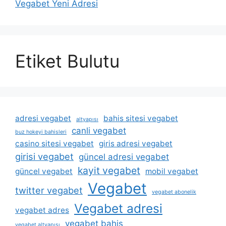
Vegabet Yeni Adresi
Etiket Bulutu
adresi vegabet
bahis sitesi vegabet
altyapısı
canli vegabet
buz hokeyi bahisleri
casino sitesi vegabet
giris adresi vegabet
girisi vegabet
güncel adresi vegabet
kayit vegabet
güncel vegabet
mobil vegabet
Vegabet
twitter vegabet
vegabet abonelik
Vegabet adresi
vegabet adres
vegabet bahis
vegabet altyapısı