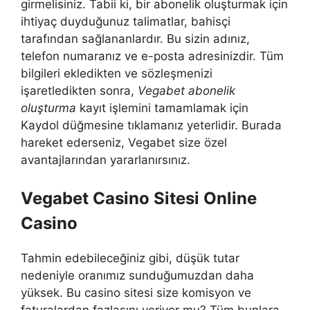
girmelisiniz. Tabii ki, bir abonelik oluşturmak için
ihtiyaç duyduğunuz talimatlar, bahisçi
tarafından sağlananlardır. Bu sizin adınız,
telefon numaranız ve e-posta adresinizdir. Tüm
bilgileri ekledikten ve sözleşmenizi
işaretledikten sonra,
Vegabet abonelik
oluşturma
kayıt işlemini tamamlamak için
Kaydol düğmesine tıklamanız yeterlidir. Burada
hareket ederseniz, Vegabet size özel
avantajlarından yararlanırsınız.
Vegabet Casino Sitesi Online
Casino
Tahmin edebileceğiniz gibi, düşük tutar
nedeniyle oranımız sunduğumuzdan daha
yüksek. Bu casino sitesi size komisyon ve