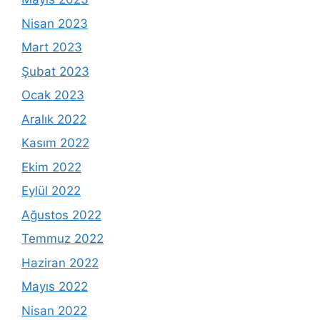
Nisan 2023
Mart 2023
Şubat 2023
Ocak 2023
Aralık 2022
Kasım 2022
Ekim 2022
Eylül 2022
Ağustos 2022
Temmuz 2022
Haziran 2022
Mayıs 2022
Nisan 2022