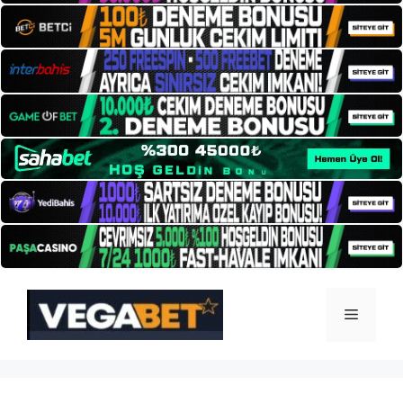
İçeriğe
atla
Menü