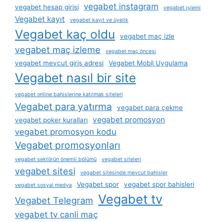
vegabet instagram
vegabet hesap girişi
vegabet i̇şlemi
Vegabet kayıt
vegabet kayıt ve üyelik
Vegabet kaç oldu
vegabet maç izle
vegabet maç izleme
vegabet maç öncesi
vegabet mevcut giriş adresi
Vegabet Mobil Uygulama
Vegabet nasıl bir site
vegabet online bahislerine katılmak siteleri
Vegabet para yatırma
vegabet para çekme
vegabet promosyon
vegabet poker kuralları
vegabet promosyon kodu
Vegabet promosyonları
vegabet sektörün önemli bölümü
vegabet siteleri
vegabet sitesi
vegabet sitesinde mevcut bahisler
Vegabet spor
vegabet spor bahisleri
vegabet sosyal medya
Vegabet tv
Vegabet Telegram
vegabet tv canli maç