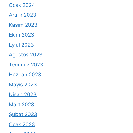
Ocak 2024
Aralık 2023
Kasım 2023
Ekim 2023
Eylül 2023
Ağustos 2023
Temmuz 2023
Haziran 2023
Mayıs 2023
Nisan 2023
Mart 2023
Şubat 2023
Ocak 2023