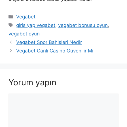
Kategoriler
Vegabet
Etiketler
giris yap vegabet
,
vegabet bonusu oyun
,
vegabet oyun
Vegabet Spor Bahisleri Nedir
Vegabet Canlı Casino Güvenilir Mi
Yorum yapın
Yorum