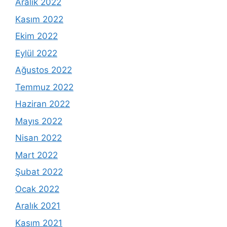
Aralık 2022
Kasım 2022
Ekim 2022
Eylül 2022
Ağustos 2022
Temmuz 2022
Haziran 2022
Mayıs 2022
Nisan 2022
Mart 2022
Şubat 2022
Ocak 2022
Aralık 2021
Kasım 2021