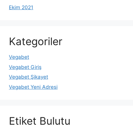
Ekim 2021
Kategoriler
Vegabet
Vegabet Giriş
Vegabet Şikayet
Vegabet Yeni Adresi
Etiket Bulutu