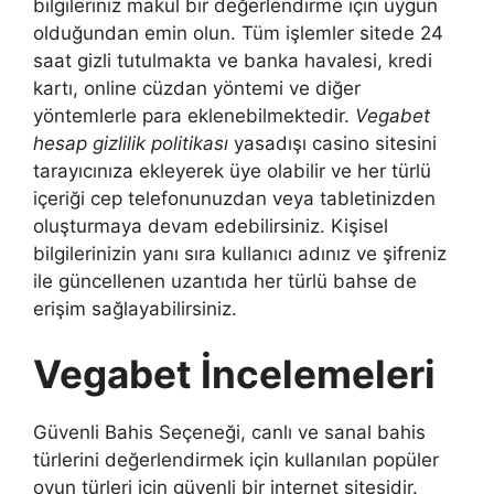
bilgileriniz makul bir değerlendirme için uygun
olduğundan emin olun. Tüm işlemler sitede 24
saat gizli tutulmakta ve banka havalesi, kredi
kartı, online cüzdan yöntemi ve diğer
yöntemlerle para eklenebilmektedir.
Vegabet
hesap gizlilik politikası
yasadışı casino sitesini
tarayıcınıza ekleyerek üye olabilir ve her türlü
içeriği cep telefonunuzdan veya tabletinizden
oluşturmaya devam edebilirsiniz. Kişisel
bilgilerinizin yanı sıra kullanıcı adınız ve şifreniz
ile güncellenen uzantıda her türlü bahse de
erişim sağlayabilirsiniz.
Vegabet İncelemeleri
Güvenli Bahis Seçeneği, canlı ve sanal bahis
türlerini değerlendirmek için kullanılan popüler
oyun türleri için güvenli bir internet sitesidir.