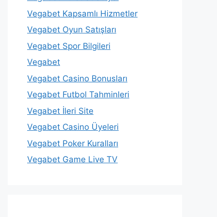
Vegabet Kapsamlı Hizmetler
Vegabet Oyun Satışları
Vegabet Spor Bilgileri
Vegabet
Vegabet Casino Bonusları
Vegabet Futbol Tahminleri
Vegabet İleri Site
Vegabet Casino Üyeleri
Vegabet Poker Kuralları
Vegabet Game Live TV