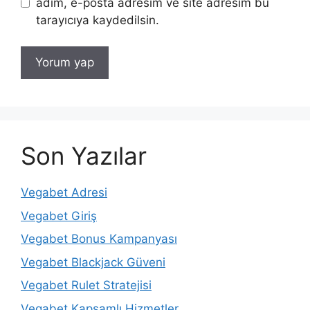
adım, e-posta adresim ve site adresim bu
tarayıcıya kaydedilsin.
Son Yazılar
Vegabet Adresi
Vegabet Giriş
Vegabet Bonus Kampanyası
Vegabet Blackjack Güveni
Vegabet Rulet Stratejisi
Vegabet Kapsamlı Hizmetler