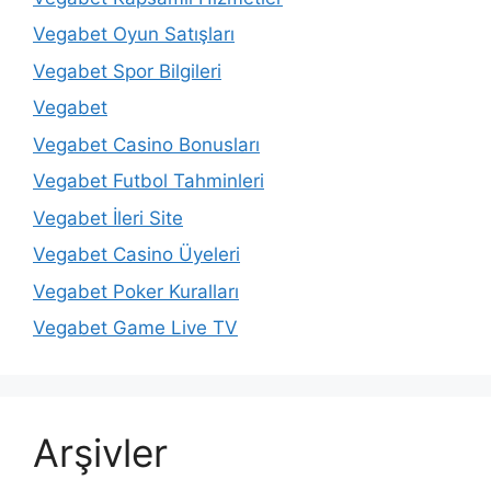
Vegabet Oyun Satışları
Vegabet Spor Bilgileri
Vegabet
Vegabet Casino Bonusları
Vegabet Futbol Tahminleri
Vegabet İleri Site
Vegabet Casino Üyeleri
Vegabet Poker Kuralları
Vegabet Game Live TV
Arşivler