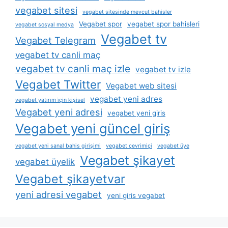
vegabet sitesi
vegabet sitesinde mevcut bahisler
Vegabet spor
vegabet spor bahisleri
vegabet sosyal medya
Vegabet tv
Vegabet Telegram
vegabet tv canli maç
vegabet tv canli maç izle
vegabet tv izle
Vegabet Twitter
Vegabet web sitesi
vegabet yeni adres
vegabet yatırım i̇çin kişisel
Vegabet yeni adresi
vegabet yeni giris
Vegabet yeni güncel giriş
vegabet yeni sanal bahis girişimi
vegabet çevrimiçi
vegabet üye
Vegabet şikayet
vegabet üyelik
Vegabet şikayetvar
yeni adresi vegabet
yeni giris vegabet