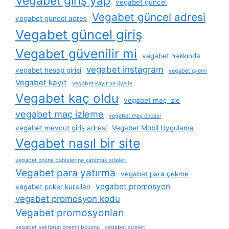
Vegabet giriş yap
vegabet güncel
Vegabet güncel adresi
vegabet güncel adres
Vegabet güncel giriş
Vegabet güvenilir mi
vegabet hakkında
vegabet instagram
vegabet hesap girişi
vegabet i̇şlemi
Vegabet kayıt
vegabet kayıt ve üyelik
Vegabet kaç oldu
vegabet maç izle
vegabet maç izleme
vegabet maç öncesi
vegabet mevcut giriş adresi
Vegabet Mobil Uygulama
Vegabet nasıl bir site
vegabet online bahislerine katılmak siteleri
Vegabet para yatırma
vegabet para çekme
vegabet promosyon
vegabet poker kuralları
vegabet promosyon kodu
Vegabet promosyonları
vegabet sektörün önemli bölümü
vegabet siteleri