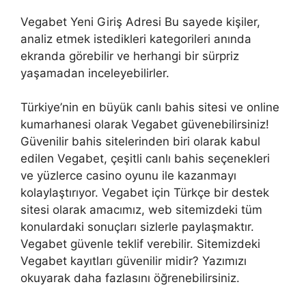
Vegabet Yeni Giriş Adresi Bu sayede kişiler,
analiz etmek istedikleri kategorileri anında
ekranda görebilir ve herhangi bir sürpriz
yaşamadan inceleyebilirler.
Türkiye’nin en büyük canlı bahis sitesi ve online
kumarhanesi olarak Vegabet güvenebilirsiniz!
Güvenilir bahis sitelerinden biri olarak kabul
edilen Vegabet, çeşitli canlı bahis seçenekleri
ve yüzlerce casino oyunu ile kazanmayı
kolaylaştırıyor. Vegabet için Türkçe bir destek
sitesi olarak amacımız, web sitemizdeki tüm
konulardaki sonuçları sizlerle paylaşmaktır.
Vegabet güvenle teklif verebilir. Sitemizdeki
Vegabet kayıtları güvenilir midir? Yazımızı
okuyarak daha fazlasını öğrenebilirsiniz.