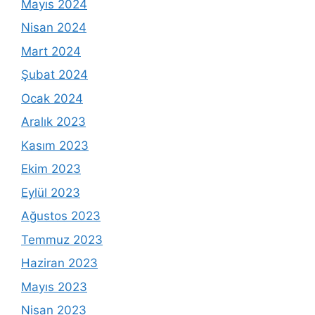
Mayıs 2024
Nisan 2024
Mart 2024
Şubat 2024
Ocak 2024
Aralık 2023
Kasım 2023
Ekim 2023
Eylül 2023
Ağustos 2023
Temmuz 2023
Haziran 2023
Mayıs 2023
Nisan 2023