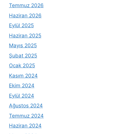
Temmuz 2026
Haziran 2026
Eylül 2025
Haziran 2025
Mayıs 2025
Şubat 2025
Ocak 2025
Kasım 2024
Ekim 2024
Eylül 2024
Ağustos 2024
Temmuz 2024
Haziran 2024