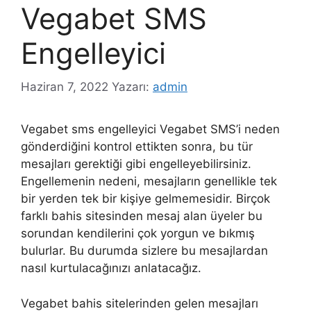
Vegabet SMS
Engelleyici
Haziran 7, 2022
Yazarı:
admin
Vegabet sms engelleyici Vegabet SMS’i neden
gönderdiğini kontrol ettikten sonra, bu tür
mesajları gerektiği gibi engelleyebilirsiniz.
Engellemenin nedeni, mesajların genellikle tek
bir yerden tek bir kişiye gelmemesidir. Birçok
farklı bahis sitesinden mesaj alan üyeler bu
sorundan kendilerini çok yorgun ve bıkmış
bulurlar. Bu durumda sizlere bu mesajlardan
nasıl kurtulacağınızı anlatacağız.
Vegabet bahis sitelerinden gelen mesajları