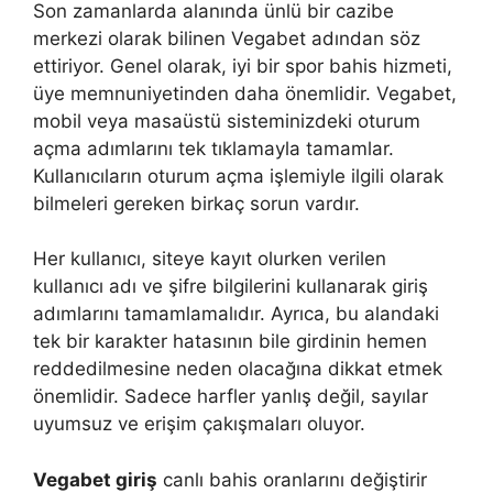
Son zamanlarda alanında ünlü bir cazibe
merkezi olarak bilinen Vegabet adından söz
ettiriyor. Genel olarak, iyi bir spor bahis hizmeti,
üye memnuniyetinden daha önemlidir. Vegabet,
mobil veya masaüstü sisteminizdeki oturum
açma adımlarını tek tıklamayla tamamlar.
Kullanıcıların oturum açma işlemiyle ilgili olarak
bilmeleri gereken birkaç sorun vardır.
Her kullanıcı, siteye kayıt olurken verilen
kullanıcı adı ve şifre bilgilerini kullanarak giriş
adımlarını tamamlamalıdır. Ayrıca, bu alandaki
tek bir karakter hatasının bile girdinin hemen
reddedilmesine neden olacağına dikkat etmek
önemlidir. Sadece harfler yanlış değil, sayılar
uyumsuz ve erişim çakışmaları oluyor.
Vegabet giriş
canlı bahis oranlarını değiştirir