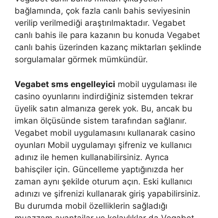
bağlamında, çok fazla canlı bahis seviyesinin
verilip verilmediği araştırılmaktadır. Vegabet
canlı bahis ile para kazanın bu konuda Vegabet
canlı bahis üzerinden kazanç miktarları şeklinde
sorgulamalar görmek mümkündür.
Vegabet sms engelleyici
mobil uygulaması ile
casino oyunlarını indirdiğiniz sistemden tekrar
üyelik satın almanıza gerek yok. Bu, ancak bu
imkan ölçüsünde sistem tarafından sağlanır.
Vegabet mobil uygulamasını kullanarak casino
oyunları Mobil uygulamayı şifreniz ve kullanıcı
adınız ile hemen kullanabilirsiniz. Ayrıca
bahisçiler için. Güncelleme yaptığınızda her
zaman aynı şekilde oturum açın. Eski kullanıcı
adınızı ve şifrenizi kullanarak giriş yapabilirsiniz.
Bu durumda mobil özelliklerin sağladığı
muazzam avantajlar ve kolaylıklar da Vegabet