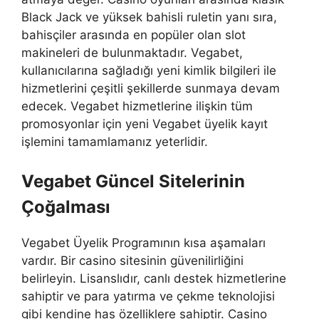
Black Jack ve yüksek bahisli ruletin yanı sıra,
bahisçiler arasında en popüler olan slot
makineleri de bulunmaktadır. Vegabet,
kullanıcılarına sağladığı yeni kimlik bilgileri ile
hizmetlerini çeşitli şekillerde sunmaya devam
edecek. Vegabet hizmetlerine ilişkin tüm
promosyonlar için yeni Vegabet üyelik kayıt
işlemini tamamlamanız yeterlidir.
Vegabet Güncel Sitelerinin
Çoğalması
Vegabet Üyelik Programının kısa aşamaları
vardır. Bir casino sitesinin güvenilirliğini
belirleyin. Lisanslıdır, canlı destek hizmetlerine
sahiptir ve para yatırma ve çekme teknolojisi
gibi kendine has özelliklere sahiptir. Casino