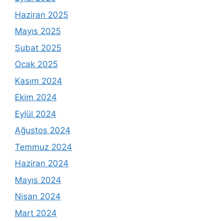
Haziran 2025
Mayıs 2025
Şubat 2025
Ocak 2025
Kasım 2024
Ekim 2024
Eylül 2024
Ağustos 2024
Temmuz 2024
Haziran 2024
Mayıs 2024
Nisan 2024
Mart 2024