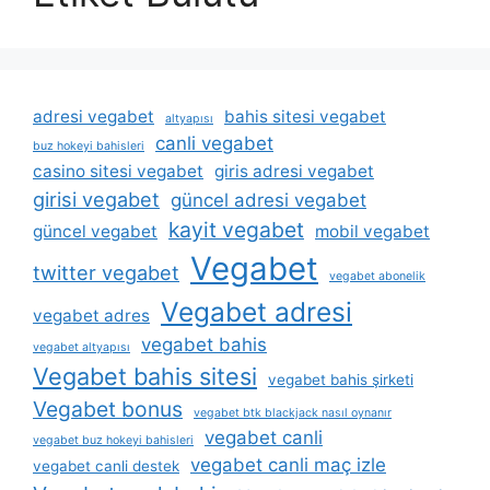
adresi vegabet
bahis sitesi vegabet
altyapısı
canli vegabet
buz hokeyi bahisleri
casino sitesi vegabet
giris adresi vegabet
girisi vegabet
güncel adresi vegabet
kayit vegabet
güncel vegabet
mobil vegabet
Vegabet
twitter vegabet
vegabet abonelik
Vegabet adresi
vegabet adres
vegabet bahis
vegabet altyapısı
Vegabet bahis sitesi
vegabet bahis şirketi
Vegabet bonus
vegabet btk blackjack nasıl oynanır
vegabet canli
vegabet buz hokeyi bahisleri
vegabet canli maç izle
vegabet canli destek