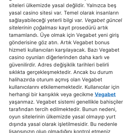
siteleri ülkemizde yasal değildir. Yalnızca beş
yasal casino sitesi var. Temel olarak insanların
sağlayabileceği yeterli bilgi var.
Vegabet güncel
sitelerinin çoğalması
kayıt prosedürü artık
tamamlandı. Üye olmak için Vegabet yeni giriş
gönderisine göz atın. Artık Vegabet bonus
hizmeti kullanıcıları karşılayacak. Bazı Vegabet
casino oyunları diğerlerinden daha karlı ve
güvenilirdir. Adres değişiklik tarihleri ​​belirli
sıklıkta gerçekleşmektedir. Ancak bu durum
halihazırda oturum açmış olan Vegabet
kullanıcılarını etkilememektedir. Kullanıcılar için
herhangi bir karışıklık veya gecikme
Vegabet
yaşanmaz. Vegabet sistemi genellikle bahisçiler
tarafından tercih edilmektedir. Bunun nedeni,
oyun sitelerinin ülkemizde yasal olmayıp yurt
dışında yasal olarak işletilmesidir. Bu nedenle
lisansınızın olup olmadığını kontrol etmeniz