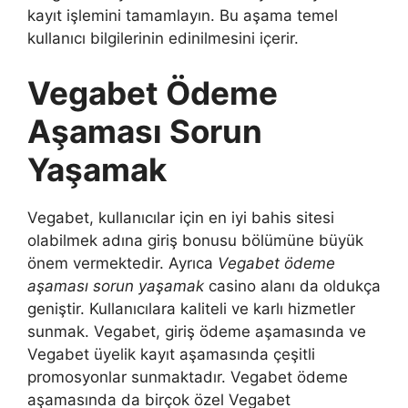
kayıt işlemini tamamlayın. Bu aşama temel
kullanıcı bilgilerinin edinilmesini içerir.
Vegabet Ödeme
Aşaması Sorun
Yaşamak
Vegabet, kullanıcılar için en iyi bahis sitesi
olabilmek adına giriş bonusu bölümüne büyük
önem vermektedir. Ayrıca
Vegabet ödeme
aşaması sorun yaşamak
casino alanı da oldukça
geniştir. Kullanıcılara kaliteli ve karlı hizmetler
sunmak. Vegabet, giriş ödeme aşamasında ve
Vegabet üyelik kayıt aşamasında çeşitli
promosyonlar sunmaktadır. Vegabet ödeme
aşamasında da birçok özel Vegabet