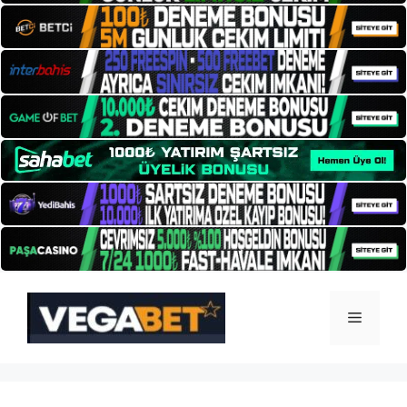
İçeriğe
atla
Menü