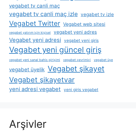
vegabet tv canli maç
vegabet tv canli maç izle
vegabet tv izle
Vegabet Twitter
Vegabet web sitesi
vegabet yeni adres
vegabet yatırım i̇çin kişisel
Vegabet yeni adresi
vegabet yeni giris
Vegabet yeni güncel giriş
vegabet yeni sanal bahis girişimi
vegabet çevrimiçi
vegabet üye
Vegabet şikayet
vegabet üyelik
Vegabet şikayetvar
yeni adresi vegabet
yeni giris vegabet
Arşivler