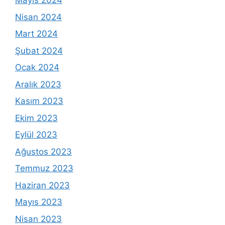
Mayıs 2024
Nisan 2024
Mart 2024
Şubat 2024
Ocak 2024
Aralık 2023
Kasım 2023
Ekim 2023
Eylül 2023
Ağustos 2023
Temmuz 2023
Haziran 2023
Mayıs 2023
Nisan 2023