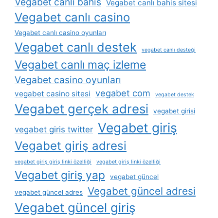
Vegabet canlı bahis
Vegabet canlı bahis sitesi
Vegabet canlı casino
Vegabet canlı casino oyunları
Vegabet canlı destek
vegabet canlı desteği
Vegabet canlı maç izleme
Vegabet casino oyunları
vegabet com
vegabet casino sitesi
vegabet destek
Vegabet gerçek adresi
vegabet girisi
Vegabet giriş
vegabet giris twitter
Vegabet giriş adresi
vegabet giriş giriş linki özelliği
vegabet giriş linki özelliği
Vegabet giriş yap
vegabet güncel
Vegabet güncel adresi
vegabet güncel adres
Vegabet güncel giriş