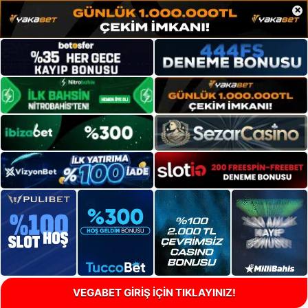
×
VEGABET GİRİŞ İÇİN TIKLAYINIZ!