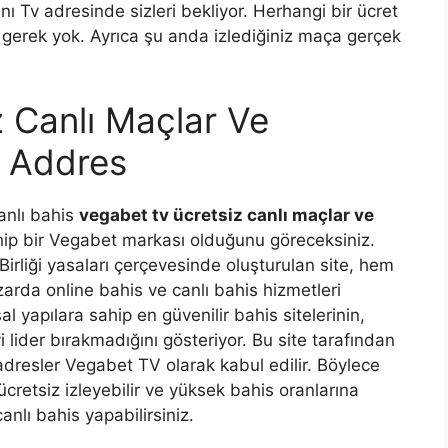
ı Tv adresinde sizleri bekliyor. Herhangi bir ücret
erek yok. Ayrıca şu anda izlediğiniz maça gerçek
 Canlı Maçlar Ve
V Addres
anlı bahis
vegabet tv ücretsiz canlı maçlar ve
hip bir Vegabet markası olduğunu göreceksiniz.
irliği yasaları çerçevesinde oluşturulan site, hem
arda online bahis ve canlı bahis hizmetleri
l yapılara sahip en güvenilir bahis sitelerinin,
 lider bırakmadığını gösteriyor. Bu site tarafından
adresler Vegabet TV olarak kabul edilir. Böylece
retsiz izleyebilir ve yüksek bahis oranlarına
anlı bahis yapabilirsiniz.