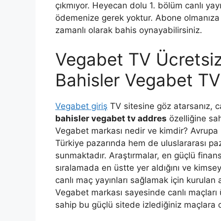
çıkmıyor. Heyecan dolu 1. bölüm canlı yayın
ödemenize gerek yoktur. Abone olmanıza g
zamanlı olarak bahis oynayabilirsiniz.
Vegabet TV Ücretsiz
Bahisler Vegabet T
Vegabet giriş
TV sitesine göz atarsanız, c
bahisler vegabet tv addres
özelliğine sa
Vegabet markası nedir ve kimdir? Avrupa B
Türkiye pazarında hem de uluslararası paz
sunmaktadır. Araştırmalar, en güçlü finansa
sıralamada en üstte yer aldığını ve kimseyi
canlı maç yayınları sağlamak için kurulan 
Vegabet markası sayesinde canlı maçları üc
sahip bu güçlü sitede izlediğiniz maçlara c