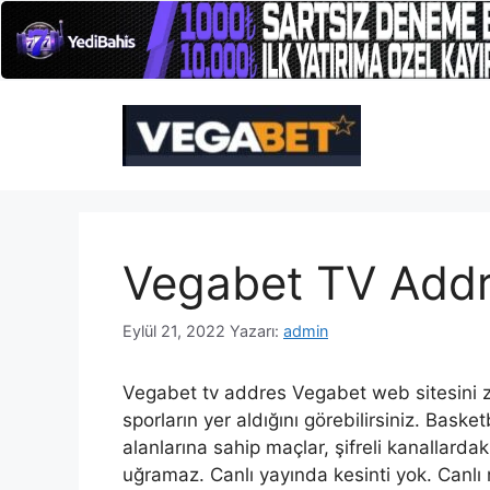
İçeriğe
atla
Vegabet TV Add
Eylül 21, 2022
Yazarı:
admin
Vegabet tv addres Vegabet web sitesini zi
sporların yer aldığını görebilirsiniz. Baske
alanlarına sahip maçlar, şifreli kanallarda
uğramaz. Canlı yayında kesinti yok. Canlı