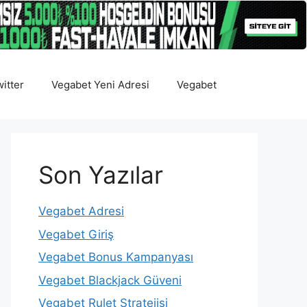
itter
Vegabet Yeni Adresi
Vegabet
Son Yazılar
Vegabet Adresi
Vegabet Giriş
Vegabet Bonus Kampanyası
Vegabet Blackjack Güveni
Vegabet Rulet Stratejisi