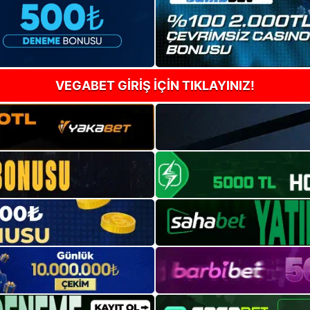
VEGABET GİRİŞ İÇİN TIKLAYINIZ!