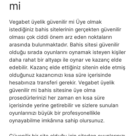
mi
Vegabet üyelik güvenilir mi Üye olmak
istediğiniz bahis sitelerinin gerçekten güvenilir
olması çok ciddi önem arz eden noktaların
arasında bulunmaktadır. Bahis sitesi güvenilir
olduğu sırada oyunlarını oynamak isteyen kişiler
daha rahat bir altyapı ile oynar ve kazanç elde
edebilir. Kazanç elde ettiğiniz sitenin elde etmiş
olduğunuz kazancınızı kısa süre içerisinde
hesabınıza transferi gerekir. Vegabet üyelik
güvenilir mi bahis sitesine üye olma
prosedürlerinizi her zaman en kısa süre
içerisinde yerine getirebilir ve sizlere sunulan
oyunlarınızı büyük bir profesyonellikle
oynayabilme imkânına sahip olursunuz.
Güvenilir bir site olduğu için siteden oyunlarınızı