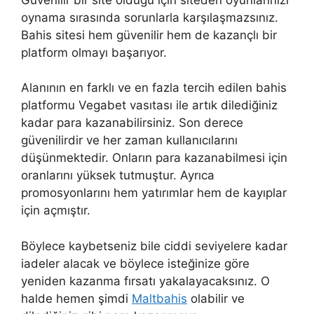
oynama sırasında sorunlarla karşılaşmazsınız.
Bahis sitesi hem güvenilir hem de kazançlı bir
platform olmayı başarıyor.
Alanının en farklı ve en fazla tercih edilen bahis
platformu Vegabet vasıtası ile artık dilediğiniz
kadar para kazanabilirsiniz. Son derece
güvenilirdir ve her zaman kullanıcılarını
düşünmektedir. Onların para kazanabilmesi için
oranlarını yüksek tutmuştur. Ayrıca
promosyonlarını hem yatırımlar hem de kayıplar
için açmıştır.
Böylece kaybetseniz bile ciddi seviyelere kadar
iadeler alacak ve böylece isteğinize göre
yeniden kazanma fırsatı yakalayacaksınız. O
halde hemen şimdi
Maltbahis
olabilir ve