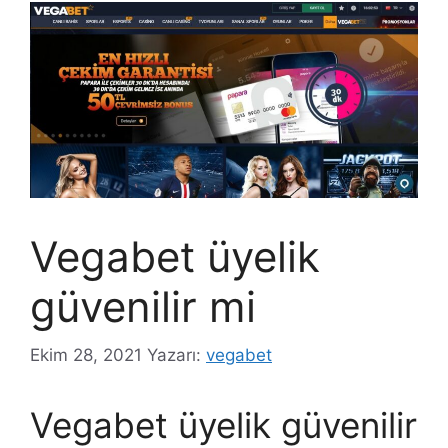
Vegabet üyelik
güvenilir mi
Ekim 28, 2021
Yazarı:
vegabet
Vegabet üyelik güvenilir