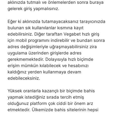
aklınızda tutmalı ve önlemelerden sonra buraya
gelerek giriş yapmalısınız.
Eğer ki aklınızda tutamayacaksanız tarayıcınızda
bulunan sık kullanılanlar kısmına kayıt
edebilirsiniz. Diğer taraftan Vegabet hızlı giriş
için mobil programını indirebilir ve bundan sonra
adres değişimleriyle uğraşmayabilirsiniz zira
uygulama üzerinden girişlerde adres
gerekmemektedir. Dolayısıyla hızlı biçimde
erişim mümkün kılabilecek ve hesabınızı
kaldığınız yerden kullanmaya devam
edebileceksiniz.
Yüksek oranlarla kazançlı bir biçimde bahis
yapmak istediğiniz sırada tercih etmiş
olduğunuz platform çok ciddi bir önem arz
etmektedir. Ülkemizde bahis sitelerinin hepsi