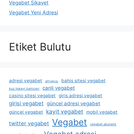
Vegabet Şikayet
Vegabet Yeni Adresi
Etiket Bulutu
adresi vegabet
bahis sitesi vegabet
altyapısı
canli vegabet
buz hokeyi bahisleri
casino sitesi vegabet
giris adresi vegabet
girisi vegabet
güncel adresi vegabet
kayit vegabet
güncel vegabet
mobil vegabet
Vegabet
twitter vegabet
vegabet abonelik