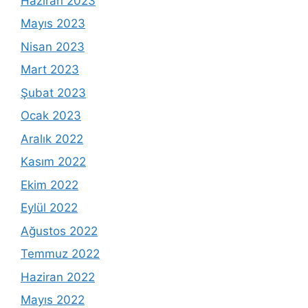
Haziran 2023
Mayıs 2023
Nisan 2023
Mart 2023
Şubat 2023
Ocak 2023
Aralık 2022
Kasım 2022
Ekim 2022
Eylül 2022
Ağustos 2022
Temmuz 2022
Haziran 2022
Mayıs 2022