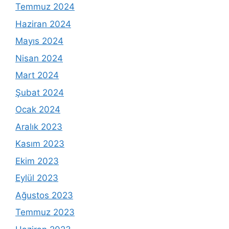
Temmuz 2024
Haziran 2024
Mayıs 2024
Nisan 2024
Mart 2024
Şubat 2024
Ocak 2024
Aralık 2023
Kasım 2023
Ekim 2023
Eylül 2023
Ağustos 2023
Temmuz 2023