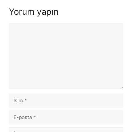
Yorum yapın
Yorum
İsim
E-
posta
İnternet