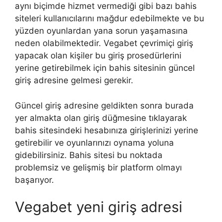
aynı biçimde hizmet vermediği gibi bazı bahis
siteleri kullanıcılarını mağdur edebilmekte ve bu
yüzden oyunlardan yana sorun yaşamasına
neden olabilmektedir. Vegabet çevrimiçi giriş
yapacak olan kişiler bu giriş prosedürlerini
yerine getirebilmek için bahis sitesinin güncel
giriş adresine gelmesi gerekir.
Güncel giriş adresine geldikten sonra burada
yer almakta olan giriş düğmesine tıklayarak
bahis sitesindeki hesabınıza girişlerinizi yerine
getirebilir ve oyunlarınızı oynama yoluna
gidebilirsiniz. Bahis sitesi bu noktada
problemsiz ve gelişmiş bir platform olmayı
başarıyor.
Vegabet yeni giriş adresi