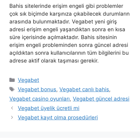
Bahis sitelerinde erişim engeli gibi problemler
çok sık biçimde karşınıza çıkabilecek durumların
arasında bulunmaktadır. Vegabet yeni giriş
adresi erişim engeli yaşandıktan sonra en kısa
süre içerisinde açılmaktadır. Bahis sitesinin
erişim engeli probleminden sonra güncel adresi
açıldıktan sonra kullanıcılarının tüm bilgilerini bu
adrese aktif olarak taşıması gerekir.
Kategoriler
Vegabet
Etiketler
Vegabet bonus
,
Vegabet canlı bahis
,
Vegabet casino oyunları
,
Vegabet güncel adresi
Vegabet üyelik ücretli mi
Vegabet kayıt olma prosedürleri