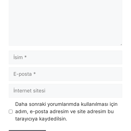
İsim
E-
posta
İnternet
sitesi
Daha sonraki yorumlarımda kullanılması için
adım, e-posta adresim ve site adresim bu
tarayıcıya kaydedilsin.