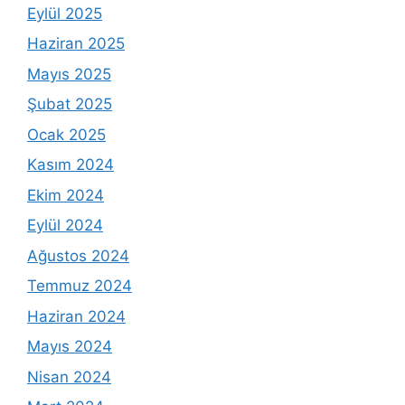
Eylül 2025
Haziran 2025
Mayıs 2025
Şubat 2025
Ocak 2025
Kasım 2024
Ekim 2024
Eylül 2024
Ağustos 2024
Temmuz 2024
Haziran 2024
Mayıs 2024
Nisan 2024