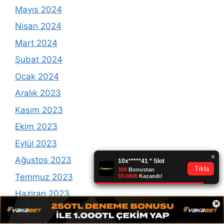
Mayıs 2024
Nisan 2024
Mart 2024
Şubat 2024
Ocak 2024
Aralık 2023
Kasım 2023
Ekim 2023
Eylül 2023
Ağustos 2023
Temmuz 2023
Haziran 2023
×
Mayıs 2023