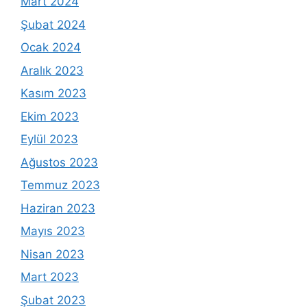
Mart 2024
Şubat 2024
Ocak 2024
Aralık 2023
Kasım 2023
Ekim 2023
Eylül 2023
Ağustos 2023
Temmuz 2023
Haziran 2023
Mayıs 2023
Nisan 2023
Mart 2023
Şubat 2023