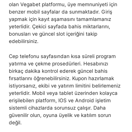
olan Vegabet platformu, üye memnuniyeti için
benzer mobil sayfalar da sunmaktadır. Giriş
yapmak için kayıt aşamasını tamamlamanız
yeterlidir. Çekici sayfada bahis miktarlarını,
bonusları ve güncel slot içeriğini takip
edebilirsiniz.
Cep telefonu sayfasından kısa süreli program
yatırma ve çekme prosedürleri. Hesabınızı
birkaç dakika kontrol ederek güncel bahis
fırsatlarını öğrenebilirsiniz. Kupon hazırlamak
istiyorsanız, ekibi ve yatırım limitini belirlemeniz
yeterlidir. Mobil veya tablet üzerinden kolayca
erişilebilen platform, IOS ve Android işletim
sistemli cihazlarda sorunsuz çalışır. Daha
güvenilir olun, oyuna üyelik ve katılım sorun
değil.