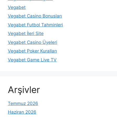
Vegabet
Vegabet Casino Bonusları
Vegabet Futbol Tahminleri
Vegabet İleri Site
Vegabet Casino Üyeleri
Vegabet Poker Kuralları
Vegabet Game Live TV
Arşivler
Temmuz 2026
Haziran 2026