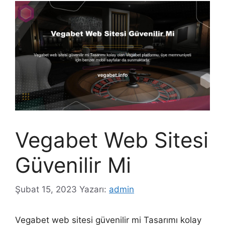
Vegabet Web Sitesi
Güvenilir Mi
Şubat 15, 2023
Yazarı:
admin
Vegabet web sitesi güvenilir mi Tasarımı kolay