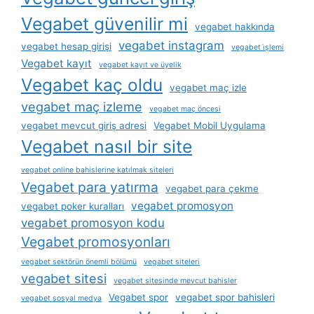
Vegabet güvenilir mi
vegabet hakkında
vegabet instagram
vegabet hesap girişi
vegabet i̇şlemi
Vegabet kayıt
vegabet kayıt ve üyelik
Vegabet kaç oldu
vegabet maç izle
vegabet maç izleme
vegabet maç öncesi
vegabet mevcut giriş adresi
Vegabet Mobil Uygulama
Vegabet nasıl bir site
vegabet online bahislerine katılmak siteleri
Vegabet para yatırma
vegabet para çekme
vegabet promosyon
vegabet poker kuralları
vegabet promosyon kodu
Vegabet promosyonları
vegabet sektörün önemli bölümü
vegabet siteleri
vegabet sitesi
vegabet sitesinde mevcut bahisler
Vegabet spor
vegabet spor bahisleri
vegabet sosyal medya