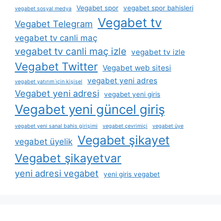
Vegabet spor
vegabet spor bahisleri
vegabet sosyal medya
Vegabet tv
Vegabet Telegram
vegabet tv canli maç
vegabet tv canli maç izle
vegabet tv izle
Vegabet Twitter
Vegabet web sitesi
vegabet yeni adres
vegabet yatırım i̇çin kişisel
Vegabet yeni adresi
vegabet yeni giris
Vegabet yeni güncel giriş
vegabet yeni sanal bahis girişimi
vegabet çevrimiçi
vegabet üye
Vegabet şikayet
vegabet üyelik
Vegabet şikayetvar
yeni adresi vegabet
yeni giris vegabet