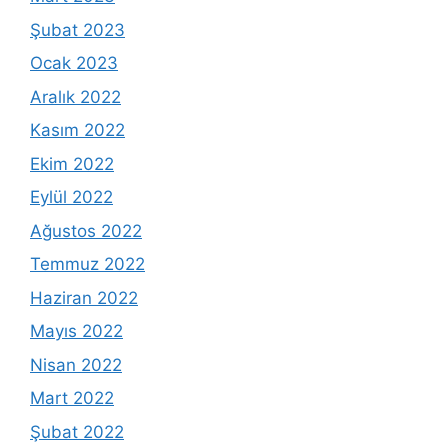
Şubat 2023
Ocak 2023
Aralık 2022
Kasım 2022
Ekim 2022
Eylül 2022
Ağustos 2022
Temmuz 2022
Haziran 2022
Mayıs 2022
Nisan 2022
Mart 2022
Şubat 2022