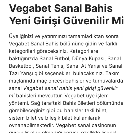
Vegabet Sanal Bahis
Yeni Girişi Güvenilir Mi
Üyeliğinizi ve yatırımınızı tamamladıktan sonra
Vegabet Sanal Bahis bölümüne gidin ve farklı
kategorileri göreceksiniz. Kategorilere
baktığınızda Sanal Futbol, ​​Dünya Kupası, Sanal
Basketbol, ​​Sanal Tenis, Sanal At Yarışı ve Sanal
Tazı Yarışı gibi seçenekleri bulacaksınız. Takım
maçlarında maç öncesi bahisler ve turnuvalarda
sanal
Vegabet sanal bahis yeni girişi güvenilir
mi
bahisleri mevcuttur. Vegabet üye işlem
yöntemi. Sağ taraftaki Bahis Biletleri bölümünde
görebileceğiniz gibi bu bahisler tekli bilet,
sistem bilet ve bileşik bilet kullanılarak
oynanabilmektedir. Vegabet sanal casinonun
güvenilir olup olmadığı sorusu özellikle lisanslı