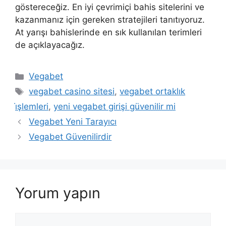
göstereceğiz. En iyi çevrimiçi bahis sitelerini ve
kazanmanız için gereken stratejileri tanıtıyoruz.
At yarışı bahislerinde en sık kullanılan terimleri
de açıklayacağız.
Kategoriler
Vegabet
Etiketler
vegabet casino sitesi
,
vegabet ortaklık
i̇şlemleri
,
yeni vegabet girişi güvenilir mi
Vegabet Yeni Tarayıcı
Vegabet Güvenilirdir
Yorum yapın
Yorum