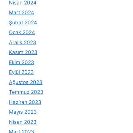
Nisan 2024
Mart 2024
Şubat 2024
Ocak 2024
Aralık 2023
Kasım 2023
Ekim 2023
Eylül 2023
Ağustos 2023
Temmuz 2023
Haziran 2023
Mayıs 2023
Nisan 2023
Mart 2023