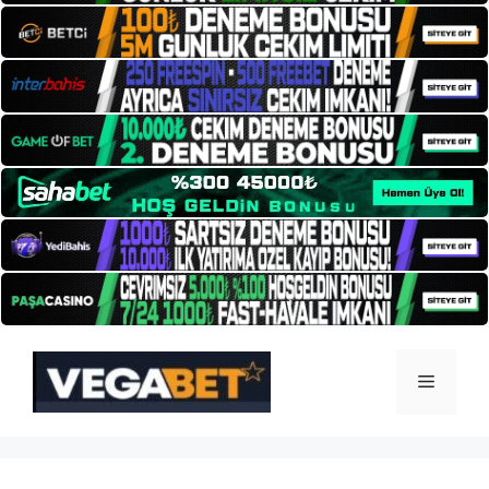
İçeriğe
atla
Menü