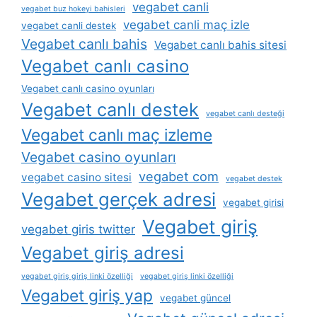
vegabet canli
vegabet buz hokeyi bahisleri
vegabet canli maç izle
vegabet canli destek
Vegabet canlı bahis
Vegabet canlı bahis sitesi
Vegabet canlı casino
Vegabet canlı casino oyunları
Vegabet canlı destek
vegabet canlı desteği
Vegabet canlı maç izleme
Vegabet casino oyunları
vegabet com
vegabet casino sitesi
vegabet destek
Vegabet gerçek adresi
vegabet girisi
Vegabet giriş
vegabet giris twitter
Vegabet giriş adresi
vegabet giriş giriş linki özelliği
vegabet giriş linki özelliği
Vegabet giriş yap
vegabet güncel