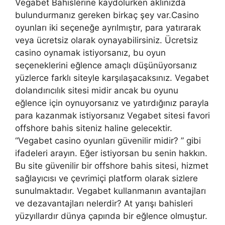
Vegabet Bahislerine kaydolurken aklınızda
bulundurmanız gereken birkaç şey var.Casino
oyunları iki seçeneğe ayrılmıştır, para yatırarak
veya ücretsiz olarak oynayabilirsiniz. Ücretsiz
casino oynamak istiyorsanız, bu oyun
seçeneklerini eğlence amaçlı düşünüyorsanız
yüzlerce farklı siteyle karşılaşacaksınız. Vegabet
dolandırıcılık sitesi midir ancak bu oyunu
eğlence için oynuyorsanız ve yatırdığınız parayla
para kazanmak istiyorsanız Vegabet sitesi favori
offshore bahis siteniz haline gelecektir.
“Vegabet casino oyunları güvenilir midir? ” gibi
ifadeleri arayın. Eğer istiyorsan bu senin hakkın.
Bu site güvenilir bir offshore bahis sitesi, hizmet
sağlayıcısı ve çevrimiçi platform olarak sizlere
sunulmaktadır. Vegabet kullanmanın avantajları
ve dezavantajları nelerdir? At yarışı bahisleri
yüzyıllardır dünya çapında bir eğlence olmuştur.