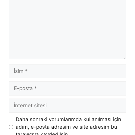
İsim
E-
posta
İnternet
sitesi
Daha sonraki yorumlarımda kullanılması için
adım, e-posta adresim ve site adresim bu
tarayıcıya kaydedilsin.