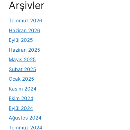
Arşivler
Temmuz 2026
Haziran 2026
Eylül 2025
Haziran 2025
Mayıs 2025
Şubat 2025
Ocak 2025
Kasım 2024
Ekim 2024
Eylül 2024
Ağustos 2024
Temmuz 2024