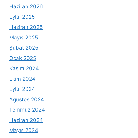
Haziran 2026
Eylül 2025
Haziran 2025
Mayıs 2025
Şubat 2025
Ocak 2025
Kasım 2024
Ekim 2024
Eylül 2024
Ağustos 2024
Temmuz 2024
Haziran 2024
Mayıs 2024