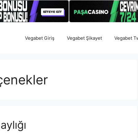
Vegabet Giriş
Vegabet Şikayet
Vegabet Tw
çenekler
aylığı