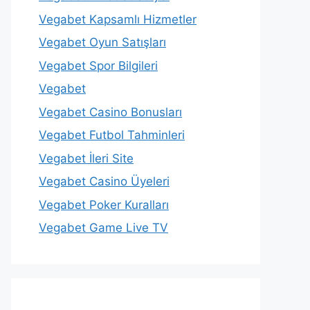
Vegabet Kapsamlı Hizmetler
Vegabet Oyun Satışları
Vegabet Spor Bilgileri
Vegabet
Vegabet Casino Bonusları
Vegabet Futbol Tahminleri
Vegabet İleri Site
Vegabet Casino Üyeleri
Vegabet Poker Kuralları
Vegabet Game Live TV