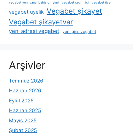
vegabet yeni sanal bahis girişimi
vegabet çevrimiçi
vegabet üye
Vegabet şikayet
vegabet üyelik
Vegabet şikayetvar
yeni adresi vegabet
yeni giris vegabet
Arşivler
Temmuz 2026
Haziran 2026
Eylül 2025
Haziran 2025
Mayıs 2025
Şubat 2025