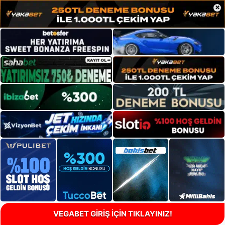
×
VEGABET GİRİŞ İÇİN TIKLAYINIZ!