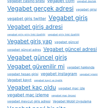
vegabet com
vegabet casino sitesi
vegabet destek
Vegabet gerçek adresi
vegabet girisi
Vegabet giriş
vegabet giris twitter
Vegabet giriş adresi
vegabet giriş giriş linki özelliği
vegabet giriş linki özelliği
Vegabet giriş yap
vegabet güncel
Vegabet güncel adresi
vegabet güncel adres
Vegabet güncel giriş
Vegabet güvenilir mi
vegabet hakkında
vegabet instagram
vegabet hesap girişi
vegabet i̇şlemi
Vegabet kayıt
vegabet kayıt ve üyelik
Vegabet kaç oldu
vegabet maç izle
vegabet maç izleme
vegabet maç öncesi
vegabet mevcut giriş adresi
Vegabet Mobil Uygulama