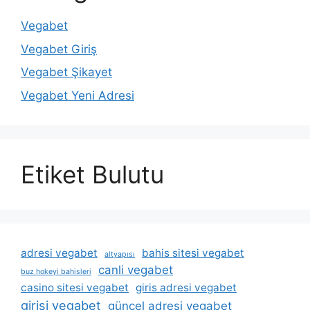
Vegabet
Vegabet Giriş
Vegabet Şikayet
Vegabet Yeni Adresi
Etiket Bulutu
adresi vegabet
bahis sitesi vegabet
altyapısı
canli vegabet
buz hokeyi bahisleri
casino sitesi vegabet
giris adresi vegabet
girisi vegabet
güncel adresi vegabet