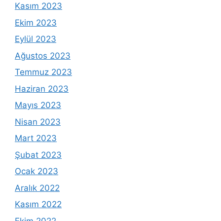
Kasım 2023
Ekim 2023
Eylül 2023
Ağustos 2023
Temmuz 2023
Haziran 2023
Mayıs 2023
Nisan 2023
Mart 2023
Şubat 2023
Ocak 2023
Aralık 2022
Kasım 2022
Ekim 2022