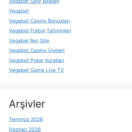
Vegabet Spor Bilgileri
Vegabet
Vegabet Casino Bonusları
Vegabet Futbol Tahminleri
Vegabet İleri Site
Vegabet Casino Üyeleri
Vegabet Poker Kuralları
Vegabet Game Live TV
Arşivler
Temmuz 2026
Haziran 2026