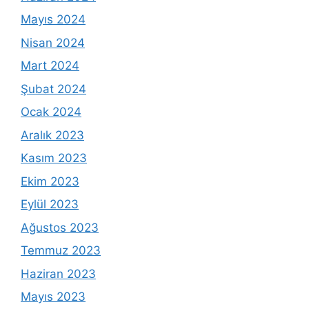
Mayıs 2024
Nisan 2024
Mart 2024
Şubat 2024
Ocak 2024
Aralık 2023
Kasım 2023
Ekim 2023
Eylül 2023
Ağustos 2023
Temmuz 2023
Haziran 2023
Mayıs 2023