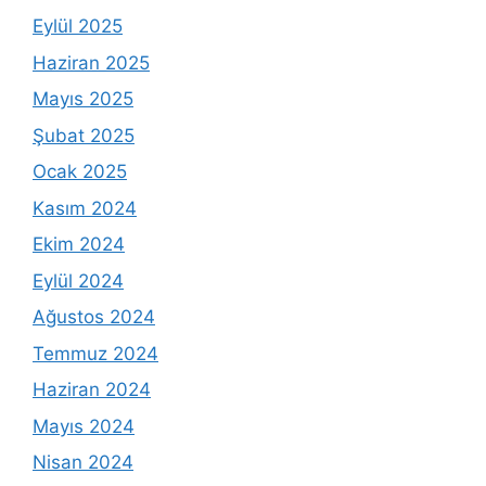
Eylül 2025
Haziran 2025
Mayıs 2025
Şubat 2025
Ocak 2025
Kasım 2024
Ekim 2024
Eylül 2024
Ağustos 2024
Temmuz 2024
Haziran 2024
Mayıs 2024
Nisan 2024