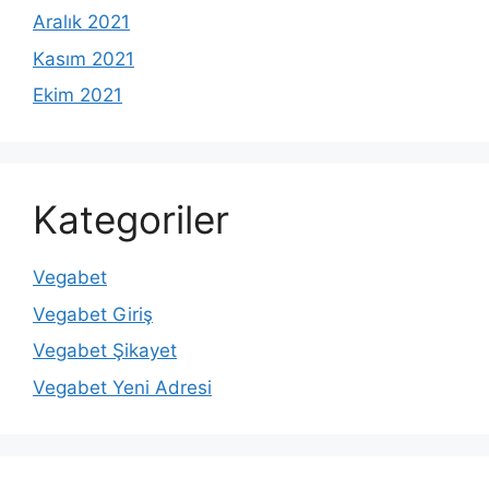
Aralık 2021
Kasım 2021
Ekim 2021
Kategoriler
Vegabet
Vegabet Giriş
Vegabet Şikayet
Vegabet Yeni Adresi