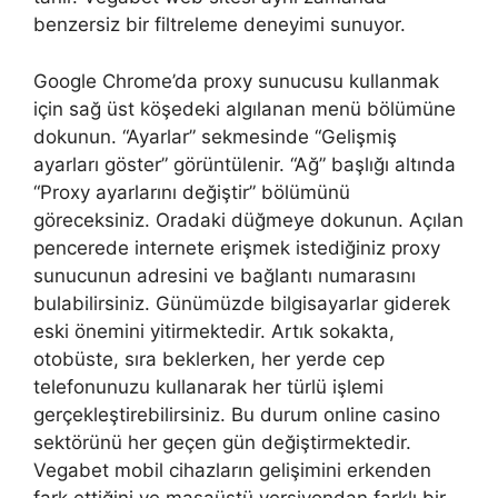
benzersiz bir filtreleme deneyimi sunuyor.
Google Chrome’da proxy sunucusu kullanmak
için sağ üst köşedeki algılanan menü bölümüne
dokunun. “Ayarlar” sekmesinde “Gelişmiş
ayarları göster” görüntülenir. “Ağ” başlığı altında
“Proxy ayarlarını değiştir” bölümünü
göreceksiniz. Oradaki düğmeye dokunun. Açılan
pencerede internete erişmek istediğiniz proxy
sunucunun adresini ve bağlantı numarasını
bulabilirsiniz. Günümüzde bilgisayarlar giderek
eski önemini yitirmektedir. Artık sokakta,
otobüste, sıra beklerken, her yerde cep
telefonunuzu kullanarak her türlü işlemi
gerçekleştirebilirsiniz. Bu durum online casino
sektörünü her geçen gün değiştirmektedir.
Vegabet mobil cihazların gelişimini erkenden
fark ettiğini ve masaüstü versiyondan farklı bir