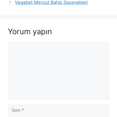
Vegabet Mevcut Bahis Seçenekleri
Yorum yapın
Yorum
İsim