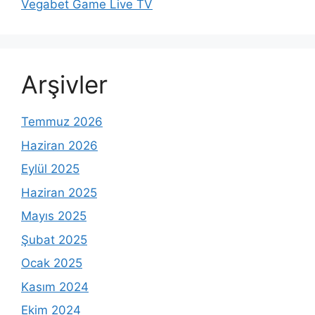
Vegabet Game Live TV
Arşivler
Temmuz 2026
Haziran 2026
Eylül 2025
Haziran 2025
Mayıs 2025
Şubat 2025
Ocak 2025
Kasım 2024
Ekim 2024