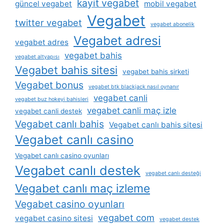
kayit vegabet
güncel vegabet
mobil vegabet
Vegabet
twitter vegabet
vegabet abonelik
Vegabet adresi
vegabet adres
vegabet bahis
vegabet altyapısı
Vegabet bahis sitesi
vegabet bahis şirketi
Vegabet bonus
vegabet btk blackjack nasıl oynanır
vegabet canli
vegabet buz hokeyi bahisleri
vegabet canli maç izle
vegabet canli destek
Vegabet canlı bahis
Vegabet canlı bahis sitesi
Vegabet canlı casino
Vegabet canlı casino oyunları
Vegabet canlı destek
vegabet canlı desteği
Vegabet canlı maç izleme
Vegabet casino oyunları
vegabet com
vegabet casino sitesi
vegabet destek