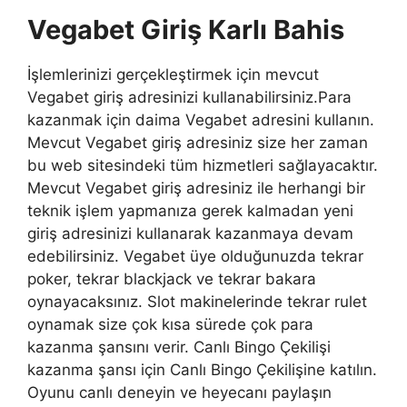
Vegabet Giriş Karlı Bahis
İşlemlerinizi gerçekleştirmek için mevcut
Vegabet giriş adresinizi kullanabilirsiniz.Para
kazanmak için daima Vegabet adresini kullanın.
Mevcut Vegabet giriş adresiniz size her zaman
bu web sitesindeki tüm hizmetleri sağlayacaktır.
Mevcut Vegabet giriş adresiniz ile herhangi bir
teknik işlem yapmanıza gerek kalmadan yeni
giriş adresinizi kullanarak kazanmaya devam
edebilirsiniz. Vegabet üye olduğunuzda tekrar
poker, tekrar blackjack ve tekrar bakara
oynayacaksınız. Slot makinelerinde tekrar rulet
oynamak size çok kısa sürede çok para
kazanma şansını verir. Canlı Bingo Çekilişi
kazanma şansı için Canlı Bingo Çekilişine katılın.
Oyunu canlı deneyin ve heyecanı paylaşın