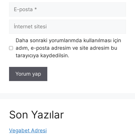
E-
posta
İnternet
sitesi
Daha sonraki yorumlarımda kullanılması için
adım, e-posta adresim ve site adresim bu
tarayıcıya kaydedilsin.
Son Yazılar
Vegabet Adresi