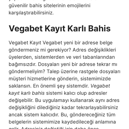
güvenilir bahis sitelerinin emojilerini
karşılaştırabilirsiniz.
Vegabet Kayıt Karlı Bahis
Vegabet Kayıt Vegabet yeni bir adrese belge
göndermeniz mi gerekiyor? Adres değişiklikleri
üyelerden, sistemlerden ve veri tabanlarından
bağımsızdır. Dosyaları yeni bir adrese tekrar mı
göndermeliyim? Talep üzerine rastgele dosyaları
müşteri hizmetlerine gönderin, sistemimizde
saklansın. En önemli şey sistemdir.
Vegabet
kayıt karlı bahis
sistemi kalıcı olup adresler
değişebilir. Bu uygulamayı kullanarak aynı adres
değişikliğini dilediğiniz kadar tekrarlayabilirsiniz
ancak sistem kalıcıdır. Bu, göndereceğiniz tüm
belgelerin sistemimize kaydedileceği anlamına