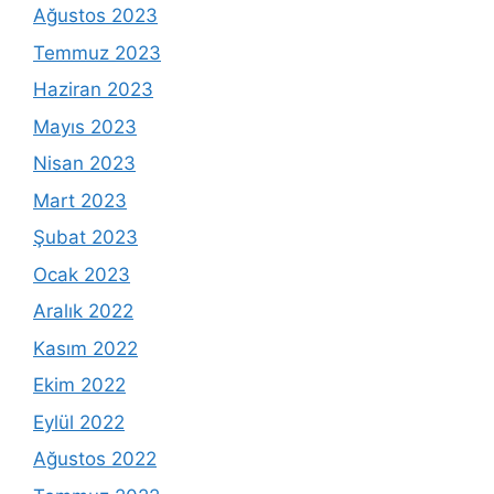
Ağustos 2023
Temmuz 2023
Haziran 2023
Mayıs 2023
Nisan 2023
Mart 2023
Şubat 2023
Ocak 2023
Aralık 2022
Kasım 2022
Ekim 2022
Eylül 2022
Ağustos 2022