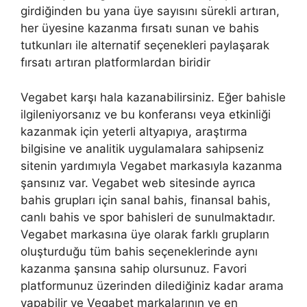
girdiğinden bu yana üye sayısını sürekli artıran,
her üyesine kazanma fırsatı sunan ve bahis
tutkunları ile alternatif seçenekleri paylaşarak
fırsatı artıran platformlardan biridir
Vegabet karşı hala kazanabilirsiniz. Eğer bahisle
ilgileniyorsanız ve bu konferansı veya etkinliği
kazanmak için yeterli altyapıya, araştırma
bilgisine ve analitik uygulamalara sahipseniz
sitenin yardımıyla Vegabet markasıyla kazanma
şansınız var. Vegabet web sitesinde ayrıca
bahis grupları için sanal bahis, finansal bahis,
canlı bahis ve spor bahisleri de sunulmaktadır.
Vegabet markasına üye olarak farklı grupların
oluşturduğu tüm bahis seçeneklerinde aynı
kazanma şansına sahip olursunuz. Favori
platformunuz üzerinden dilediğiniz kadar arama
yapabilir ve Vegabet markalarının ve en