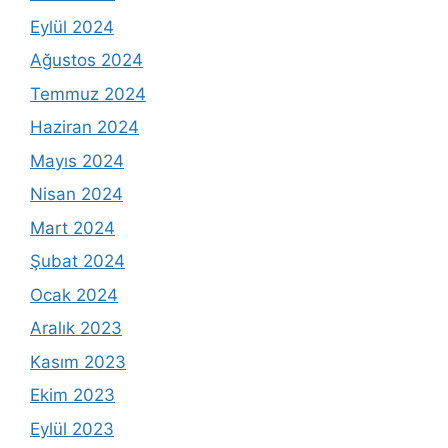
Eylül 2024
Ağustos 2024
Temmuz 2024
Haziran 2024
Mayıs 2024
Nisan 2024
Mart 2024
Şubat 2024
Ocak 2024
Aralık 2023
Kasım 2023
Ekim 2023
Eylül 2023