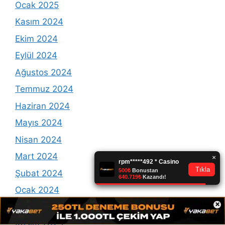
Ocak 2025
Kasım 2024
Ekim 2024
Eylül 2024
Ağustos 2024
Temmuz 2024
Haziran 2024
Mayıs 2024
Nisan 2024
Mart 2024
Şubat 2024
Ocak 2024
×
Aralık 2023
Kasım 2023