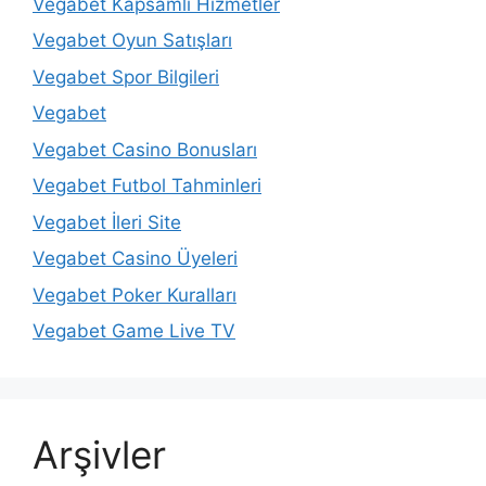
Vegabet Kapsamlı Hizmetler
Vegabet Oyun Satışları
Vegabet Spor Bilgileri
Vegabet
Vegabet Casino Bonusları
Vegabet Futbol Tahminleri
Vegabet İleri Site
Vegabet Casino Üyeleri
Vegabet Poker Kuralları
Vegabet Game Live TV
Arşivler