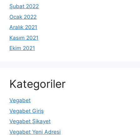
Şubat 2022
Ocak 2022
Aralık 2021
Kasım 2021
Ekim 2021
Kategoriler
Vegabet
Vegabet Giriş
Vegabet Şikayet
Vegabet Yeni Adresi