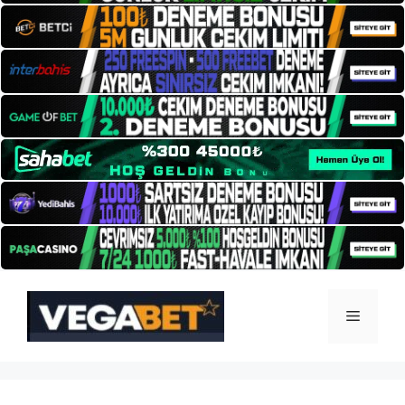
İçeriğe
atla
Menü