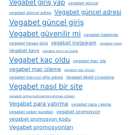
Vegabet giriş yap
vegabet güncel
Vegabet güncel adresi
vegabet güncel adres
Vegabet güncel giriş
Vegabet güvenilir mi
vegabet hakkında
vegabet instagram
vegabet hesap girişi
vegabet i̇şlemi
Vegabet kayıt
vegabet kayıt ve üyelik
Vegabet kaç oldu
vegabet maç izle
vegabet maç izleme
vegabet maç öncesi
vegabet mevcut giriş adresi
Vegabet Mobil Uygulama
Vegabet nasıl bir site
vegabet online bahislerine katılmak siteleri
Vegabet para yatırma
vegabet para çekme
vegabet promosyon
vegabet poker kuralları
vegabet promosyon kodu
Vegabet promosyonları