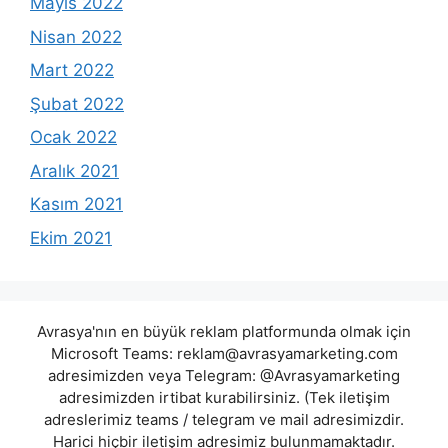
Mayıs 2022
Nisan 2022
Mart 2022
Şubat 2022
Ocak 2022
Aralık 2021
Kasım 2021
Ekim 2021
Avrasya'nın en büyük reklam platformunda olmak için
Microsoft Teams:
reklam@avrasyamarketing.com
adresimizden veya Telegram: @Avrasyamarketing
adresimizden irtibat kurabilirsiniz. (Tek iletişim
adreslerimiz teams / telegram ve mail adresimizdir.
Harici hiçbir iletişim adresimiz bulunmamaktadır.