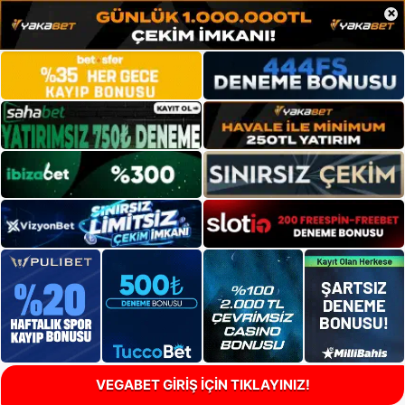
×
VEGABET GİRİŞ İÇİN TIKLAYINIZ!