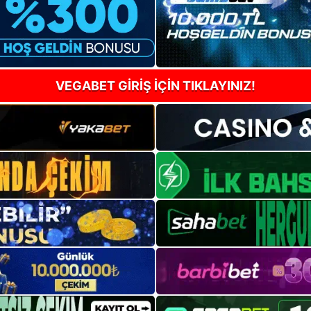
VEGABET GİRİŞ İÇİN TIKLAYINIZ!