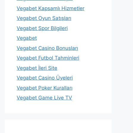
Vegabet Kapsamlı Hizmetler
Vegabet Oyun Satışları
Vegabet Spor Bilgileri
Vegabet
Vegabet Casino Bonusları
Vegabet Futbol Tahminleri
Vegabet İleri Site
Vegabet Casino Üyeleri
Vegabet Poker Kuralları
Vegabet Game Live TV