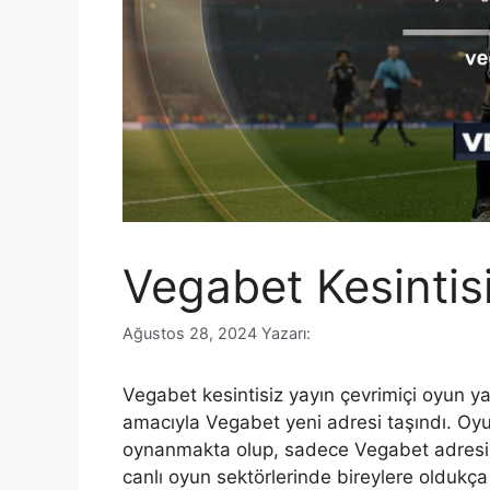
Vegabet Kesintis
Ağustos 28, 2024
Yazarı:
Vegabet kesintisiz yayın çevrimiçi oyun ya
amacıyla Vegabet yeni adresi taşındı. Oyu
oynanmakta olup, sadece Vegabet adresinin
canlı oyun sektörlerinde bireylere oldukça