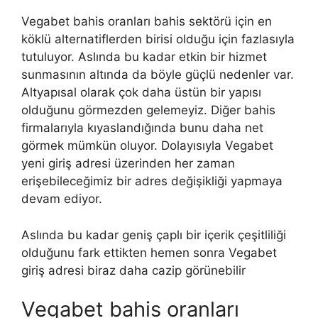
Vegabet bahis oranları bahis sektörü için en
köklü alternatiflerden birisi olduğu için fazlasıyla
tutuluyor. Aslında bu kadar etkin bir hizmet
sunmasının altında da böyle güçlü nedenler var.
Altyapısal olarak çok daha üstün bir yapısı
olduğunu görmezden gelemeyiz. Diğer bahis
firmalarıyla kıyaslandığında bunu daha net
görmek mümkün oluyor. Dolayısıyla Vegabet
yeni giriş adresi üzerinden her zaman
erişebileceğimiz bir adres değişikliği yapmaya
devam ediyor.
Aslında bu kadar geniş çaplı bir içerik çeşitliliği
olduğunu fark ettikten hemen sonra Vegabet
giriş adresi biraz daha cazip görünebilir
Vegabet bahis oranları