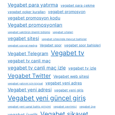
Vegabet para yatırma
vegabet para çekme
vegabet promosyon
vegabet poker kuralları
vegabet promosyon kodu
Vegabet promosyonları
vegabet sektörün önemli bölümü
vegabet siteleri
vegabet sitesi
vegabet sitesinde mevcut bahisler
Vegabet spor
vegabet spor bahisleri
vegabet sosyal medya
Vegabet tv
Vegabet Telegram
vegabet tv canli maç
vegabet tv canli maç izle
vegabet tv izle
Vegabet Twitter
Vegabet web sitesi
vegabet yeni adres
vegabet yatırım i̇çin kişisel
Vegabet yeni adresi
vegabet yeni giris
Vegabet yeni güncel giriş
vegabet yeni sanal bahis girişimi
vegabet çevrimiçi
vegabet üye
Vegabet şikayet
vegabet üyelik