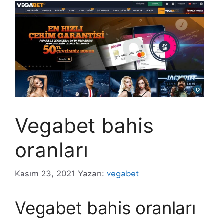
Vegabet bahis
oranları
Kasım 23, 2021
Yazarı:
vegabet
Vegabet bahis oranları