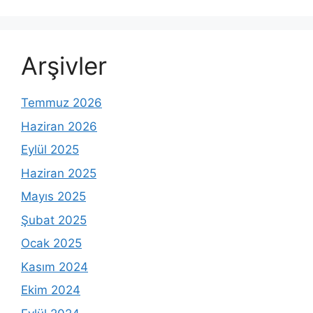
Arşivler
Temmuz 2026
Haziran 2026
Eylül 2025
Haziran 2025
Mayıs 2025
Şubat 2025
Ocak 2025
Kasım 2024
Ekim 2024