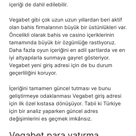
içeriği de dahil edilebilir.
Vegabet gibi çok uzun uzun yıllardan beri aktif
olan bahis firmalarının büyük bir üstünlükleri var.
Öncelikli olarak bahis ve casino içeriklerinin
tamamında büyük bir özgünlüğe rastlıyoruz.
Daha fazla oyun içeriğini en adil şartlarda ve en
iyi altyapılarla sunmaya gayret gösteriyor.
Vegabet yeni giriş adresi için de bu durum
geçerliliğini koruyor.
İçeriğini tamamen güncel tutması ve bunu
geliştirmeye odaklanması Vegabet giriş adresi
için ilk özel kıstasa dönüşüyor. Tabii ki Türkiye
için bir analiz yaparken güncel adres
değişimlerini es geçmek imkânsız.
Vegabet para yatırma