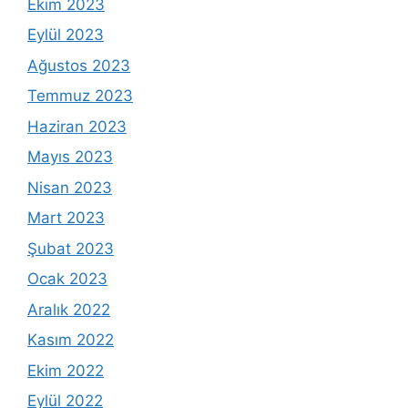
Ekim 2023
Eylül 2023
Ağustos 2023
Temmuz 2023
Haziran 2023
Mayıs 2023
Nisan 2023
Mart 2023
Şubat 2023
Ocak 2023
Aralık 2022
Kasım 2022
Ekim 2022
Eylül 2022