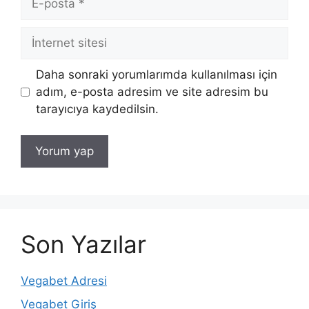
posta
İnternet
sitesi
Daha sonraki yorumlarımda kullanılması için
adım, e-posta adresim ve site adresim bu
tarayıcıya kaydedilsin.
Son Yazılar
Vegabet Adresi
Vegabet Giriş