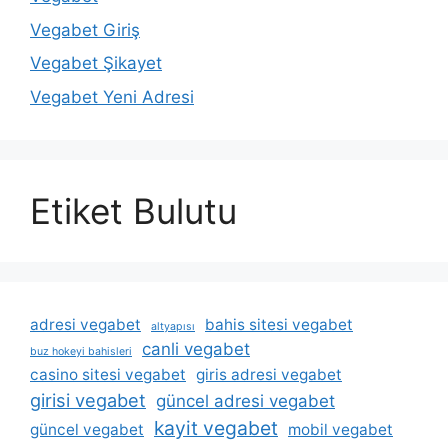
Vegabet Giriş
Vegabet Şikayet
Vegabet Yeni Adresi
Etiket Bulutu
adresi vegabet
bahis sitesi vegabet
altyapısı
canli vegabet
buz hokeyi bahisleri
casino sitesi vegabet
giris adresi vegabet
girisi vegabet
güncel adresi vegabet
kayit vegabet
güncel vegabet
mobil vegabet