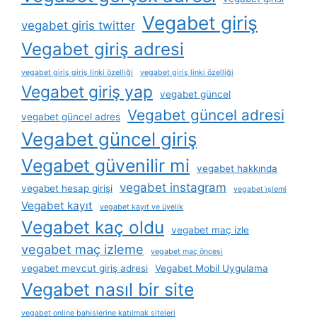
Vegabet giriş
vegabet giris twitter
Vegabet giriş adresi
vegabet giriş giriş linki özelliği
vegabet giriş linki özelliği
Vegabet giriş yap
vegabet güncel
Vegabet güncel adresi
vegabet güncel adres
Vegabet güncel giriş
Vegabet güvenilir mi
vegabet hakkında
vegabet instagram
vegabet hesap girişi
vegabet i̇şlemi
Vegabet kayıt
vegabet kayıt ve üyelik
Vegabet kaç oldu
vegabet maç izle
vegabet maç izleme
vegabet maç öncesi
vegabet mevcut giriş adresi
Vegabet Mobil Uygulama
Vegabet nasıl bir site
vegabet online bahislerine katılmak siteleri