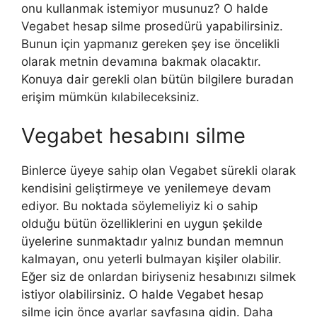
onu kullanmak istemiyor musunuz? O halde
Vegabet hesap silme prosedürü yapabilirsiniz.
Bunun için yapmanız gereken şey ise öncelikli
olarak metnin devamına bakmak olacaktır.
Konuya dair gerekli olan bütün bilgilere buradan
erişim mümkün kılabileceksiniz.
Vegabet hesabını silme
Binlerce üyeye sahip olan Vegabet sürekli olarak
kendisini geliştirmeye ve yenilemeye devam
ediyor. Bu noktada söylemeliyiz ki o sahip
olduğu bütün özelliklerini en uygun şekilde
üyelerine sunmaktadır yalnız bundan memnun
kalmayan, onu yeterli bulmayan kişiler olabilir.
Eğer siz de onlardan biriyseniz hesabınızı silmek
istiyor olabilirsiniz. O halde Vegabet hesap
silme için önce ayarlar sayfasına gidin. Daha