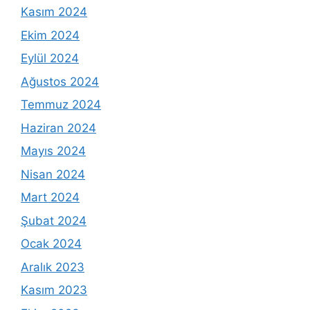
Kasım 2024
Ekim 2024
Eylül 2024
Ağustos 2024
Temmuz 2024
Haziran 2024
Mayıs 2024
Nisan 2024
Mart 2024
Şubat 2024
Ocak 2024
Aralık 2023
Kasım 2023