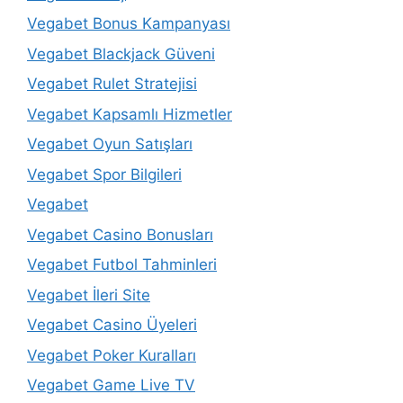
Vegabet Bonus Kampanyası
Vegabet Blackjack Güveni
Vegabet Rulet Stratejisi
Vegabet Kapsamlı Hizmetler
Vegabet Oyun Satışları
Vegabet Spor Bilgileri
Vegabet
Vegabet Casino Bonusları
Vegabet Futbol Tahminleri
Vegabet İleri Site
Vegabet Casino Üyeleri
Vegabet Poker Kuralları
Vegabet Game Live TV