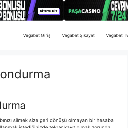
Vegabet Giriş
Vegabet Şikayet
Vegabet Tw
dondurma
durma
ınızı silmek size geri dönüşü olmayan bir hesaba
ullanmak istediğinizde tekrar kayıt olmak zorunda