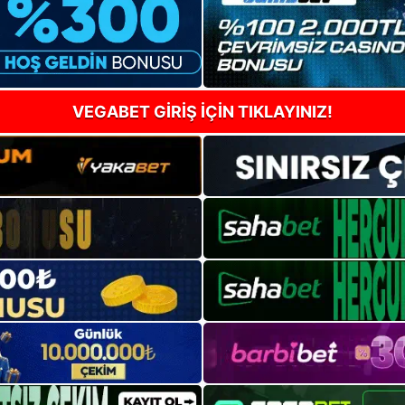
VEGABET GİRİŞ İÇİN TIKLAYINIZ!